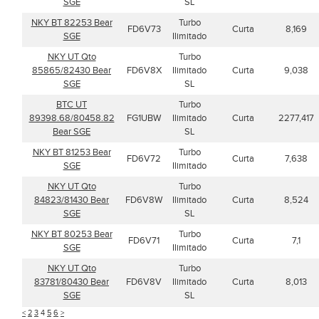
SGE
SL
NKY BT 82253 Bear
Turbo
FD6V73
Curta
8,169
SGE
Ilimitado
NKY UT Qto
Turbo
85865/82430 Bear
FD6V8X
Ilimitado
Curta
9,038
SGE
SL
BTC UT
Turbo
89398.68/80458.82
FG1UBW
Ilimitado
Curta
2277,417
Bear SGE
SL
NKY BT 81253 Bear
Turbo
FD6V72
Curta
7,638
SGE
Ilimitado
NKY UT Qto
Turbo
84823/81430 Bear
FD6V8W
Ilimitado
Curta
8,524
SGE
SL
NKY BT 80253 Bear
Turbo
FD6V71
Curta
7,1
SGE
Ilimitado
NKY UT Qto
Turbo
83781/80430 Bear
FD6V8V
Ilimitado
Curta
8,013
SGE
SL
<
2
3
4
5
6
>