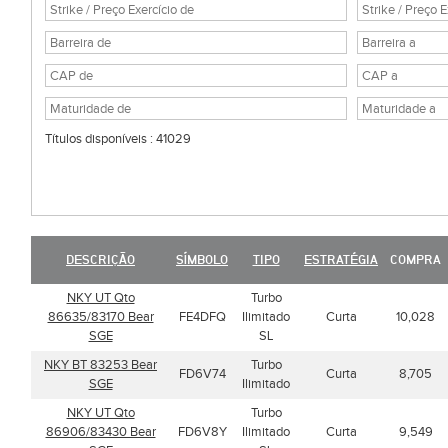
Títulos disponíveis : 41029
DESCRIÇÃO
SÍMBOLO
TIPO
ESTRATÉGIA
COMPRA
NKY UT Qto
Turbo
86635/83170 Bear
FE4DFQ
Ilimitado
Curta
10,028
SGE
SL
NKY BT 83253 Bear
Turbo
FD6V74
Curta
8,705
SGE
Ilimitado
NKY UT Qto
Turbo
86906/83430 Bear
FD6V8Y
Ilimitado
Curta
9,549