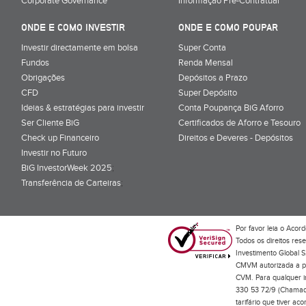
Corporate Governance
Informação Pré-Contratual
ONDE E COMO INVESTIR
ONDE E COMO POUPAR
Investir directamente em bolsa
Super Conta
Fundos
Renda Mensal
Obrigações
Depósitos a Prazo
CFD
Super Depósito
Ideias & estratégias para investir
Conta Poupança BiG Aforro
Ser Cliente BiG
Certificados de Aforro e Tesouro
Check up Financeiro
Direitos e Deveres - Depósitos
Investir no Futuro
BiG InvestorWeek 2025
;
Transferência de Carteiras
;
Por favor leia o
Acord
Todos os direitos res
Investimento Global S
CMVM autorizada a pr
CVM. Para qualquer in
330 53 72/9 (Chamada
tarifário que tiver a