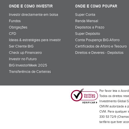
ONDE E COMO INVESTIR
ONDE E COMO POUPAR
Investir directamente em bolsa
Super Conta
Fundos
Renda Mensal
Obrigações
Depósitos a Prazo
CFD
Super Depósito
Ideias & estratégias para investir
Conta Poupança BiG Aforro
Ser Cliente BiG
Certificados de Aforro e Tesouro
Check up Financeiro
Direitos e Deveres - Depósitos
Investir no Futuro
BiG InvestorWeek 2025
;
Transferência de Carteiras
;
Por favor leia o
Acord
Todos os direitos res
Investimento Global S
CMVM autorizada a pr
CVM. Para qualquer in
330 53 72/9 (Chamada
tarifário que tiver a