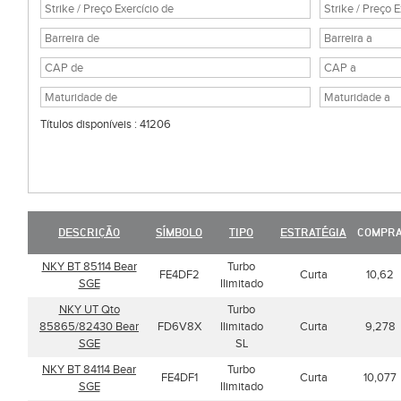
Títulos disponíveis : 41206
DESCRIÇÃO
SÍMBOLO
TIPO
ESTRATÉGIA
COMPR
NKY BT 85114 Bear
Turbo
FE4DF2
Curta
10,62
SGE
Ilimitado
NKY UT Qto
Turbo
85865/82430 Bear
FD6V8X
Ilimitado
Curta
9,278
SGE
SL
NKY BT 84114 Bear
Turbo
FE4DF1
Curta
10,077
SGE
Ilimitado