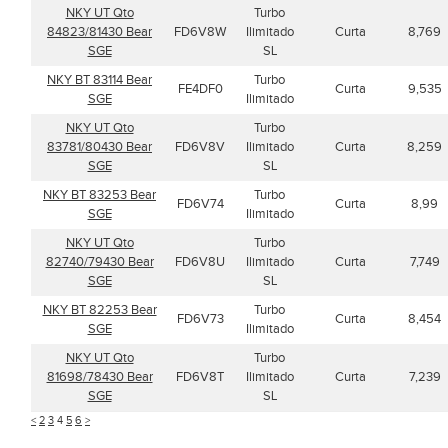
NKY UT Qto
Turbo
84823/81430 Bear
FD6V8W
Ilimitado
Curta
8,769
SGE
SL
NKY BT 83114 Bear
Turbo
FE4DF0
Curta
9,535
SGE
Ilimitado
NKY UT Qto
Turbo
83781/80430 Bear
FD6V8V
Ilimitado
Curta
8,259
SGE
SL
NKY BT 83253 Bear
Turbo
FD6V74
Curta
8,99
SGE
Ilimitado
NKY UT Qto
Turbo
82740/79430 Bear
FD6V8U
Ilimitado
Curta
7,749
SGE
SL
NKY BT 82253 Bear
Turbo
FD6V73
Curta
8,454
SGE
Ilimitado
NKY UT Qto
Turbo
81698/78430 Bear
FD6V8T
Ilimitado
Curta
7,239
SGE
SL
<
2
3
4
5
6
>