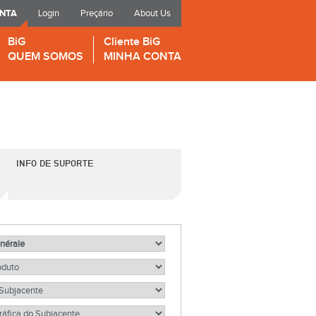
ONTA
Login
Preçário
About Us
BiG
Cliente BiG
QUEM SOMOS
MINHA CONTA
INFO DE SUPORTE