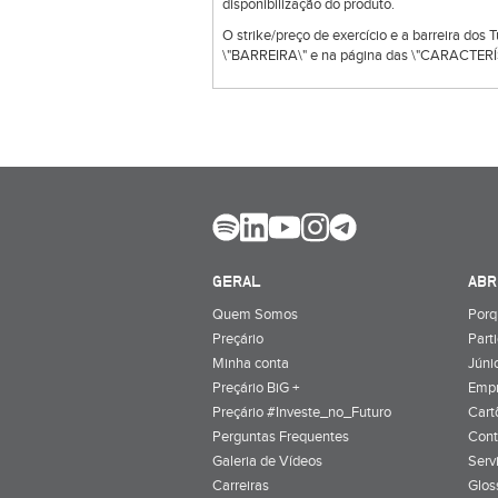
disponibilização do produto.
O strike/preço de exercício e a barreira dos
\"BARREIRA\" e na página das \"CARACTERÍS
GERAL
ABR
Quem Somos
Porq
Preçário
Part
Minha conta
Júnio
Preçário BiG +
Emp
Preçário #Investe_no_Futuro
Cart
Perguntas Frequentes
Cont
Galeria de Vídeos
Serv
Carreiras
Glos