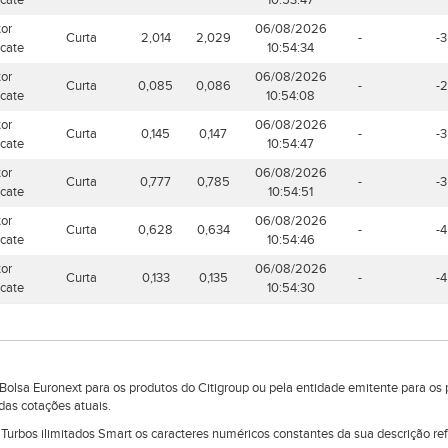
icate
10:53:47
tor
06/08/2026
Curta
2,014
2,029
-
-3
icate
10:54:34
tor
06/08/2026
Curta
0,085
0,086
-
-2
icate
10:54:08
tor
06/08/2026
Curta
0,145
0,147
-
-3
icate
10:54:47
tor
06/08/2026
Curta
0,777
0,785
-
-3
icate
10:54:51
tor
06/08/2026
Curta
0,628
0,634
-
-4
icate
10:54:46
tor
06/08/2026
Curta
0,133
0,135
-
-4
icate
10:54:30
lsa Euronext para os produtos do Citigroup ou pela entidade emitente para os 
das cotações atuais.
e Turbos ilimitados Smart os caracteres numéricos constantes da sua descrição r