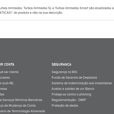
 Turbos ilimitados, Turbos ilimitados SL e Turbos ilimitados Smart são atualizado
TICAS\" do produto e não na sua descrição.
IR CONTA
SEGURANÇA
uê ser cliente
Segurança no BiG
iculares
Fundo de Garantia de Depósitos
r (sub-18)
Sistema de Indemnização aos Investidores
resas
Avaliar a solidez de um Banco
ões
Proteja-se contra o phishing
a Serviços Mínimos Bancários
Regulamentação - DMIF
iço de Mudança de Conta
Proteção de dados
sário de Terminologia Abreviada