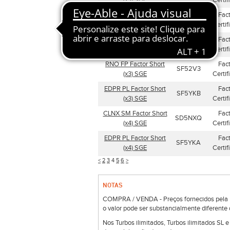
(x3) SGE
Certif
CLNX SM Factor Short
Fac
SD5NXR
(x3) SGE
Certif
IAG SM Factor Short
Fac
SF48EZ
(x2) SGE
Certif
RNO FP Factor Short
Fac
SF52V3
(x3) SGE
Certif
EDPR PL Factor Short
Fac
SF5YKB
(x3) SGE
Certif
CLNX SM Factor Short
Fac
SD5NXQ
(x4) SGE
Certif
EDPR PL Factor Short
Fac
SF5YKA
(x4) SGE
Certif
<
2
3
4
5
6
>
NOTAS
COMPRA / VENDA - Preços fornecidos pela Bo
o valor pode ser substancialmente diferente 
Nos Turbos ilimitados, Turbos ilimitados SL 