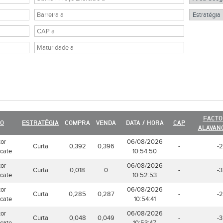
FACTO
PO
ESTRATÉGIA
COMPRA
VENDA
DATA / HORA
CAP
ALAVAN
tor
06/08/2026
Curta
0,392
0,396
-
-2
icate
10:54:50
tor
06/08/2026
Curta
0,018
0
-
-3
icate
10:52:53
tor
06/08/2026
Curta
0,285
0,287
-
-2
icate
10:54:41
tor
06/08/2026
Curta
0,048
0,049
-
-3