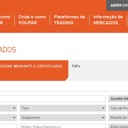
ABRIR C
 como
Onde e como
Plataformas de
Informação de
IR
POUPAR
TRADING
MERCADOS
CADOS
QUISAR WARRANTS E CERTIFICADOS
TOP+