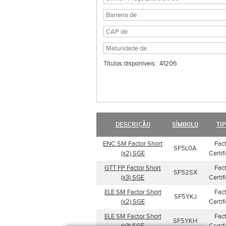
Títulos disponíveis : 41206
DESCRIÇÃO
SÍMBOLO
TI
ENC SM Factor Short
Fac
SF5L0A
(x2) SGE
Certif
GTT FP Factor Short
Fac
SF52SX
(x3) SGE
Certif
ELE SM Factor Short
Fac
SF5YKJ
(x2) SGE
Certif
ELE SM Factor Short
Fac
SF5YKH