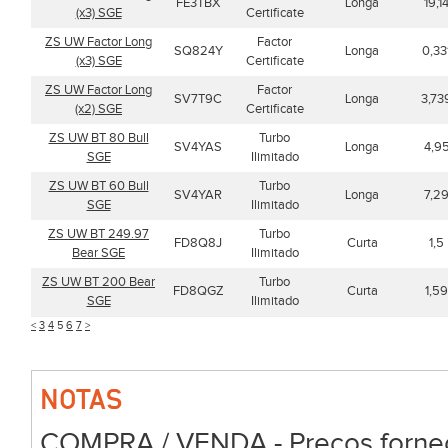
FE3TBX
Longa
19,1
(x3) SGE
Certificate
ZS UW Factor Long
Factor
SQ824Y
Longa
0,33
(x3) SGE
Certificate
ZS UW Factor Long
Factor
SV7T9C
Longa
3,73
(x2) SGE
Certificate
ZS UW BT 80 Bull
Turbo
SV4YAS
Longa
4,9
SGE
Ilimitado
ZS UW BT 60 Bull
Turbo
SV4YAR
Longa
7,2
SGE
Ilimitado
ZS UW BT 249.97
Turbo
FD8Q8J
Curta
1,5
Bear SGE
Ilimitado
ZS UW BT 200 Bear
Turbo
FD8QGZ
Curta
1,59
SGE
Ilimitado
<
3
4
5
6
7
>
NOTAS
COMPRA / VENDA - Preços forneci