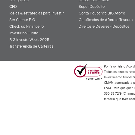
CFD
Super Depósito
Ideias & estratégias para investir
Conta Poupança BiG Aforro
Ser Cliente BiG
Certificados de Aforro e Tesouro
Check up Financeiro
Direitos e Deveres - Depósitos
Investir no Futuro
BiG InvestorWeek 2025
;
Transferência de Carteiras
;
Por favor leia o
Acord
Todos os direitos res
Investimento Global S
CMVM autorizada a pr
CVM. Para qualquer in
330 53 72/9 (Chamada
tarifário que tiver a