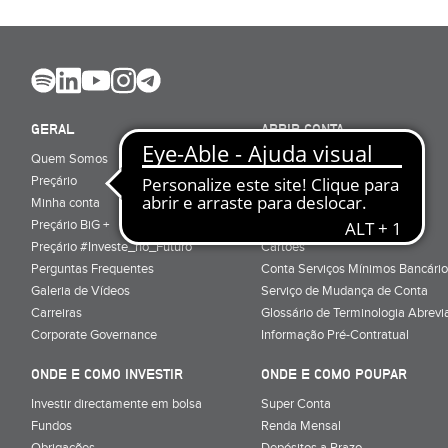
GERAL
ABRIR CONTA
Quem Somos
Porquê ser cliente
Preçário
Particulares
Minha conta
Júnior (sub-18)
Preçário BiG +
Empresas
Preçário #Investe_no_Futuro
Cartões
Perguntas Frequentes
Conta Serviços Mínimos Bancário
Galeria de Vídeos
Serviço de Mudança de Conta
Carreiras
Glossário de Terminologia Abrevi
Corporate Governance
Informação Pré-Contratual
ONDE E COMO INVESTIR
ONDE E COMO POUPAR
Investir directamente em bolsa
Super Conta
Fundos
Renda Mensal
Obrigações
Depósitos a Prazo