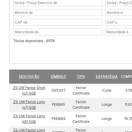
Títulos disponíveis : 41178
DESCRIÇÃO
SÍMBOLO
TIPO
ESTRATÉGIA
COMP
ZS UW Factor Short
Factor
SX5XXT
Curta
3,7
(x2) SGE
Certificate
ZS UW Factor Long
Factor
FE6B4S
Longa
11,6
(x7) SGE
Certificate
ZS UW Factor Long
Factor
FE6B4Q
Longa
19,3
(x5) SGE
Certificate
ZS UW Factor Long
Factor