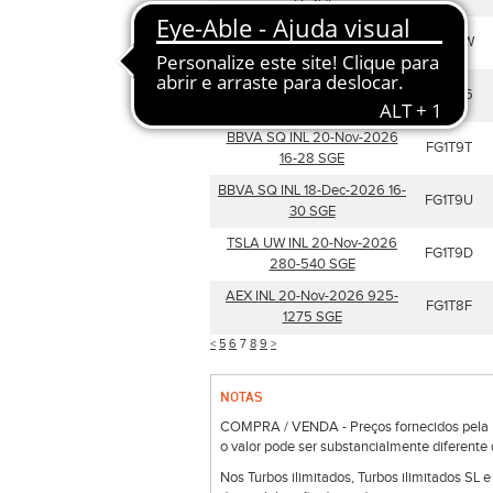
32 SGE
CLNX SQ INL 20-Nov-2026
FG1T9W
18-32 SGE
AAPL UW INL 18-Dec-2026
FG1T86
220-400 SGE
BBVA SQ INL 20-Nov-2026
FG1T9T
16-28 SGE
BBVA SQ INL 18-Dec-2026 16-
FG1T9U
30 SGE
TSLA UW INL 20-Nov-2026
FG1T9D
280-540 SGE
AEX INL 20-Nov-2026 925-
FG1T8F
1275 SGE
<
5
6
7
8
9
>
NOTAS
COMPRA / VENDA - Preços fornecidos pela Bo
o valor pode ser substancialmente diferente 
Nos Turbos ilimitados, Turbos ilimitados SL 