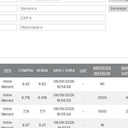
BARREIRA
BAR
TIPO
COMPRA
VENDA
DATA / HORA
CAP
INFERIOR
SUP
Inline
06/08/2026
6,42
6,82
-
40
Warrant
19:54:58
Inline
06/08/2026
6,718
6,918
-
2600
4
Warrant
19:55:05
Inline
06/08/2026
7,31
7,71
-
1000
2
Warrant
19:55:04
Inline
06/08/2026
8,97
9,37
-
18