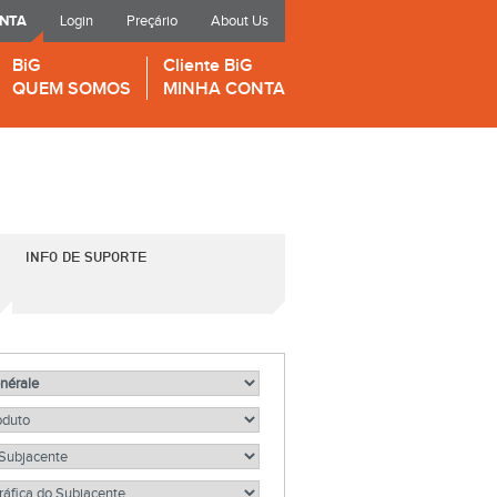
ONTA
Login
Preçário
About Us
BiG
Cliente BiG
QUEM SOMOS
MINHA CONTA
INFO DE SUPORTE