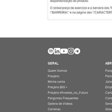
disponibilização do produto.
O strike/preço de exercício e a barreira dos
\"BARREIRA\" e na página das \"CARACTERÍS
GERAL
ABR
Quem Somos
Porq
Preçário
Part
Minha conta
Júnio
Preçário BiG +
Emp
Preçário #Investe_no_Futuro
Cart
Perguntas Frequentes
Cont
Galeria de Vídeos
Serv
Carreiras
Glos