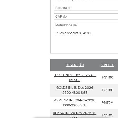
Títulos disponíveis : 41206
DESCRIÇÃO
SÍMBOLO
ITX SQ INL 18-Dec-2026 40-
FG1T90
65 SGE
GOLDS INL 18-Dec-2026
FG1T8B
2600-4800 SGE
ASML NA INL 20-Nov-2026
FG1T9M
1000-2200 SGE
REP SQ INL 20-Nov-2026 18-
FG1T95