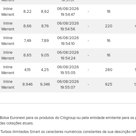
Warrant
19:51:37
Inline
06/08/2026
8,22
8,62
-
18
Warrant
19:54:47
Inline
06/08/2026
8,66
8,76
-
220
Warrant
19:54:56
Inline
06/08/2026
7,49
7,89
-
16
Warrant
19:54:10
Inline
06/08/2026
8,65
9,05
-
16
Warrant
19:54:24
Inline
06/08/2026
4,15
4,25
-
280
Warrant
19:55:05
Inline
06/08/2026
8,946
9,346
-
925
Warrant
19:55:07
lsa Euronext para os produtos do Citigroup ou pela entidade emitente para os 
das cotações atuais.
e Turbos ilimitados Smart os caracteres numéricos constantes da sua descrição r