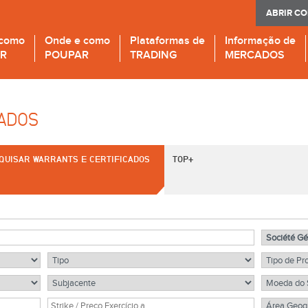
ABRIR C
 como
Onde e como
Plataformas de
Informação de
IR
POUPAR
TRADING
MERCADOS
CADOS
QUISAR WARRANTS E CERTIFICADOS
TOP+