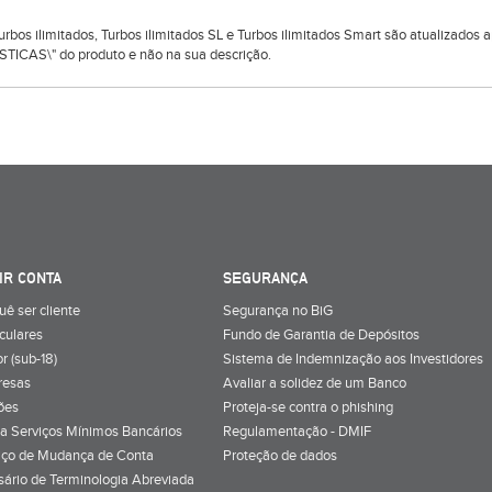
 Turbos ilimitados, Turbos ilimitados SL e Turbos ilimitados Smart são atualizado
TICAS\" do produto e não na sua descrição.
IR CONTA
SEGURANÇA
uê ser cliente
Segurança no BiG
iculares
Fundo de Garantia de Depósitos
r (sub-18)
Sistema de Indemnização aos Investidores
resas
Avaliar a solidez de um Banco
ões
Proteja-se contra o phishing
a Serviços Mínimos Bancários
Regulamentação - DMIF
iço de Mudança de Conta
Proteção de dados
sário de Terminologia Abreviada