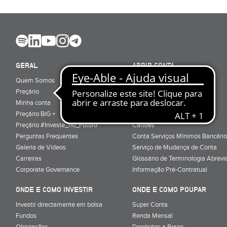
GERAL
ABRIR CONTA
Quem Somos
Porquê ser cliente
Preçário
Particulares
Minha conta
Júnior (sub-18)
Preçário BiG +
Empresas
Preçário #Investe_no_Futuro
Cartões
Perguntas Frequentes
Conta Serviços Mínimos Bancário
Galeria de Vídeos
Serviço de Mudança de Conta
Carreiras
Glossário de Terminologia Abrevi
Corporate Governance
Informação Pré-Contratual
ONDE E COMO INVESTIR
ONDE E COMO POUPAR
Investir directamente em bolsa
Super Conta
Fundos
Renda Mensal
Obrigações
Depósitos a Prazo