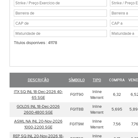
Títulos disponíveis : 41178
DESCRIÇÃO
SÍMBOLO
TIPO
COMPRA
VEN
ITX SQ INL 18-Dec-2026 40-
Inline
FG1T90
6,32
6,5
65 SGE
Warrant
GOLDS INL 18-Dec-2026
Inline
FG1T8B
5,695
5,89
2600-4800 SGE
Warrant
ASML NA INL 20-Nov-2026
Inline
FG1T9M
7,56
7,7
1000-2200 SGE
Warrant
REP SQ INL 20-Nov-2026 18-
Inline