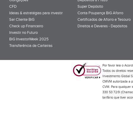
CFD
Super Depósito
Ideias & estratégias para investir
Conta Poupança BiG Aforro
Ser Cliente BiG
Certificados de Aforro e Tesouro
Check up Financeiro
Direitos e Deveres - Depósitos
Investir no Futuro
BiG InvestorWeek 2025
;
Transferência de Carteiras
;
Por favor leia o
Acord
Todos os direitos res
Investimento Global S
CMVM autorizada a pr
CVM. Para qualquer in
330 53 72/9 (Chamada
tarifário que tiver a