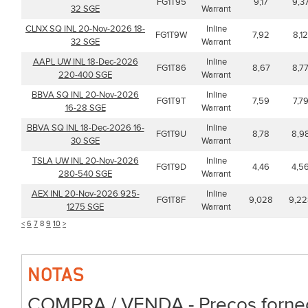
FG1T95
9,17
9,3
32 SGE
Warrant
CLNX SQ INL 20-Nov-2026 18-
Inline
FG1T9W
7,92
8,12
32 SGE
Warrant
AAPL UW INL 18-Dec-2026
Inline
FG1T86
8,67
8,7
220-400 SGE
Warrant
BBVA SQ INL 20-Nov-2026
Inline
FG1T9T
7,59
7,7
16-28 SGE
Warrant
BBVA SQ INL 18-Dec-2026 16-
Inline
FG1T9U
8,78
8,9
30 SGE
Warrant
TSLA UW INL 20-Nov-2026
Inline
FG1T9D
4,46
4,5
280-540 SGE
Warrant
AEX INL 20-Nov-2026 925-
Inline
FG1T8F
9,028
9,22
1275 SGE
Warrant
<
6
7
8
9
10
>
NOTAS
COMPRA / VENDA - Preços forneci