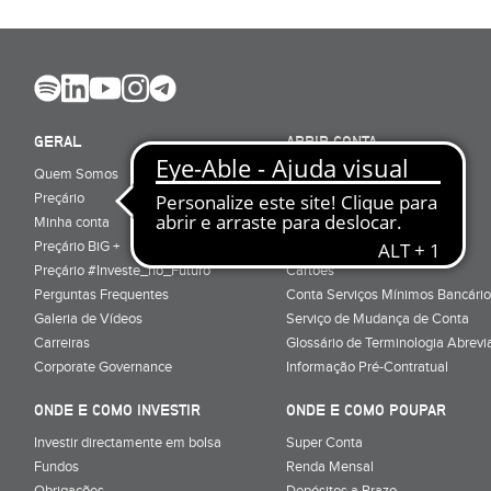
GERAL
ABRIR CONTA
Quem Somos
Porquê ser cliente
Preçário
Particulares
Minha conta
Júnior (sub-18)
Preçário BiG +
Empresas
Preçário #Investe_no_Futuro
Cartões
Perguntas Frequentes
Conta Serviços Mínimos Bancário
Galeria de Vídeos
Serviço de Mudança de Conta
Carreiras
Glossário de Terminologia Abrevi
Corporate Governance
Informação Pré-Contratual
ONDE E COMO INVESTIR
ONDE E COMO POUPAR
Investir directamente em bolsa
Super Conta
Fundos
Renda Mensal
Obrigações
Depósitos a Prazo