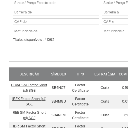
Títulos disponíveis : 41092
DESCRIÇÃO
SÍMBOLO
TIPO
ESTRATÉGIA
COM
BBVA SM Factor Short
Factor
SB4NC7
Curta
0,1
(x1) SGE
Certificate
IBEX Factor Short (x4)
Factor
SB4M8U
Curta
0,0
SGE
Certificate
REE SM Factor Short
Factor
SB4NEM
Curta
3,1
(x1) SGE
Certificate
IDR SM Factor Short
Factor