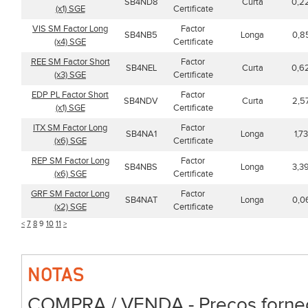
SB4ND8
Curta
0,2
(x1) SGE
Certificate
VIS SM Factor Long
Factor
SB4NB5
Longa
0,8
(x4) SGE
Certificate
REE SM Factor Short
Factor
SB4NEL
Curta
0,6
(x3) SGE
Certificate
EDP PL Factor Short
Factor
SB4NDV
Curta
2,5
(x1) SGE
Certificate
ITX SM Factor Long
Factor
SB4NA1
Longa
1,7
(x6) SGE
Certificate
REP SM Factor Long
Factor
SB4NBS
Longa
3,3
(x6) SGE
Certificate
GRF SM Factor Long
Factor
SB4NAT
Longa
0,0
(x2) SGE
Certificate
<
7
8
9
10
11
>
NOTAS
COMPRA / VENDA - Preços forneci