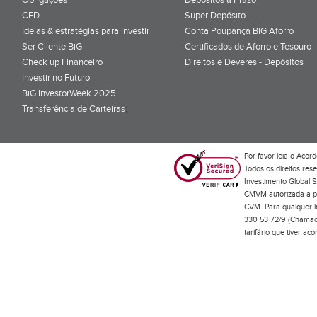
CFD
Super Depósito
Ideias & estratégias para investir
Conta Poupança BiG Aforro
Ser Cliente BiG
Certificados de Aforro e Tesouro
Check up Financeiro
Direitos e Deveres - Depósitos
Investir no Futuro
BiG InvestorWeek 2025
;
Transferência de Carteiras
;
Por favor leia o
Acord
Todos os direitos res
Investimento Global S
CMVM autorizada a pr
CVM. Para qualquer in
330 53 72/9 (Chamada
tarifário que tiver a