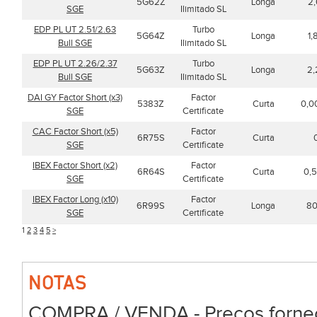
5G62Z
Longa
2,
SGE
Ilimitado SL
EDP PL UT 2.51/2.63
Turbo
5G64Z
Longa
1,
Bull SGE
Ilimitado SL
EDP PL UT 2.26/2.37
Turbo
5G63Z
Longa
2,
Bull SGE
Ilimitado SL
DAI GY Factor Short (x3)
Factor
5383Z
Curta
0,0
SGE
Certificate
CAC Factor Short (x5)
Factor
6R75S
Curta
SGE
Certificate
IBEX Factor Short (x2)
Factor
6R64S
Curta
0,
SGE
Certificate
IBEX Factor Long (x10)
Factor
6R99S
Longa
80
SGE
Certificate
1
2
3
4
5
>
NOTAS
COMPRA / VENDA - Preços forneci