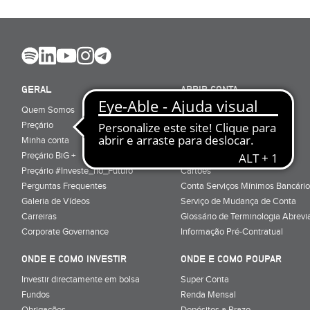
GERAL
ABRIR CONTA
Quem Somos
Porquê ser cliente
Preçário
Particulares
Minha conta
Júnior (sub-18)
Preçário BiG +
Empresas
Preçário #Investe_no_Futuro
Cartões
Perguntas Frequentes
Conta Serviços Mínimos Bancário
Galeria de Vídeos
Serviço de Mudança de Conta
Carreiras
Glossário de Terminologia Abrevi
Corporate Governance
Informação Pré-Contratual
ONDE E COMO INVESTIR
ONDE E COMO POUPAR
Investir directamente em bolsa
Super Conta
Fundos
Renda Mensal
Obrigações
Depósitos a Prazo