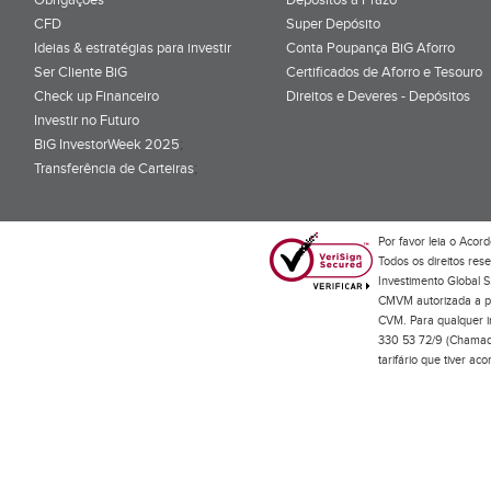
CFD
Super Depósito
Ideias & estratégias para investir
Conta Poupança BiG Aforro
Ser Cliente BiG
Certificados de Aforro e Tesouro
Check up Financeiro
Direitos e Deveres - Depósitos
Investir no Futuro
BiG InvestorWeek 2025
;
Transferência de Carteiras
;
Por favor leia o
Acord
Todos os direitos res
Investimento Global S
CMVM autorizada a pr
CVM. Para qualquer in
330 53 72/9 (Chamada
tarifário que tiver a