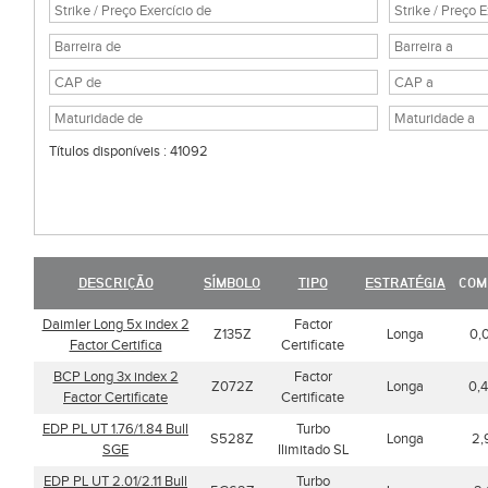
Títulos disponíveis : 41092
DESCRIÇÃO
SÍMBOLO
TIPO
ESTRATÉGIA
COM
Daimler Long 5x index 2
Factor
Z135Z
Longa
0,
Factor Certifica
Certificate
BCP Long 3x index 2
Factor
Z072Z
Longa
0,
Factor Certificate
Certificate
EDP PL UT 1.76/1.84 Bull
Turbo
S528Z
Longa
2,
SGE
Ilimitado SL
EDP PL UT 2.01/2.11 Bull
Turbo