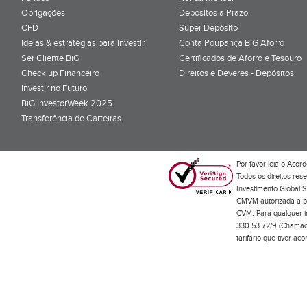
Obrigações
Depósitos a Prazo
CFD
Super Depósito
Ideias & estratégias para investir
Conta Poupança BiG Aforro
Ser Cliente BiG
Certificados de Aforro e Tesouro
Check up Financeiro
Direitos e Deveres - Depósitos
Investir no Futuro
BiG InvestorWeek 2025
;
Transferência de Carteiras
;
Por favor leia o
Acord
Todos os direitos res
Investimento Global S
CMVM autorizada a pr
CVM. Para qualquer in
330 53 72/9 (Chamada
tarifário que tiver a