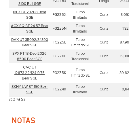
FG2Z54
Longa
20,4
3100 Bull SGE
Tradicional
IBEX BT 23208 Bear
Turbo
FG2Z5X
Curta
3,09
SGE
Ilimitado
ACX SQ BT 24.57 Bear
Turbo
FG2Z5N
Curta
1,32
SGE
Ilimitado
DAX UT 35092/34390
Turbo
FG2Z5L
Curta
87,9
Bear SGE
Ilimitado SL
SPX PT 18-Dec-2026
Turbo
FG2Z6F
Curta
6,08
8500 Bear SGE
Tradicional
CAC UT
Turbo
12673.22/12419.75
FG2Z5K
Curta
39,6
Ilimitado SL
Bear SGE
SKHY UW BT 190 Bear
Turbo
FG2Z49
Curta
0,8
SGE
Ilimitado
<
1
2
3
4
5
>
NOTAS