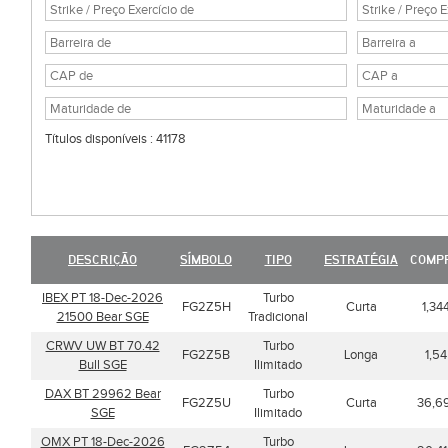
Títulos disponíveis : 41178
DESCRIÇÃO
SÍMBOLO
TIPO
ESTRATÉGIA
COMP
IBEX PT 18-Dec-2026
Turbo
FG2Z5H
Curta
1,34
21500 Bear SGE
Tradicional
CRWV UW BT 70.42
Turbo
FG2Z5B
Longa
1,54
Bull SGE
Ilimitado
DAX BT 29962 Bear
Turbo
FG2Z5U
Curta
36,6
SGE
Ilimitado
OMX PT 18-Dec-2026
Turbo