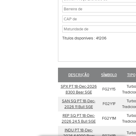
Títulos disponíveis : 41206
DESCRIÇÃO
SÍMBOLO
TIPO
SPX PT 18-Dec-2026
Turbo
FG2Y15
8300 Bear SGE
Tradicio
SAN SQ PT 18-Dec-
Turbo
FG2Y1F
2026 11 Bull SGE
Tradicio
REP SQ PT 18-Dec-
Turbo
FG2Y1M
2026 24.5 Bull SGE
Tradicio
INDU PT 18-Dec-
Turbo