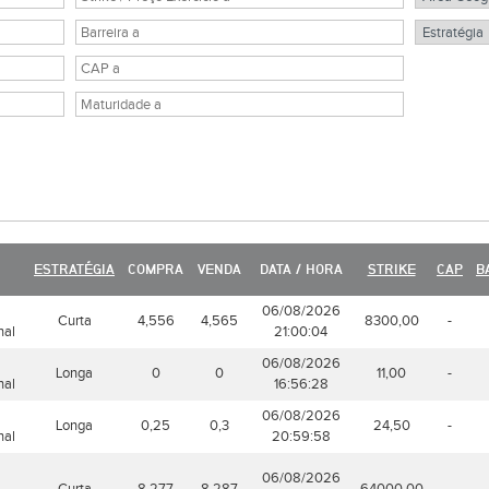
ESTRATÉGIA
COMPRA
VENDA
DATA / HORA
STRIKE
CAP
B
06/08/2026
Curta
4,556
4,565
8300,00
-
nal
21:00:04
06/08/2026
Longa
0
0
11,00
-
nal
16:56:28
06/08/2026
Longa
0,25
0,3
24,50
-
nal
20:59:58
06/08/2026