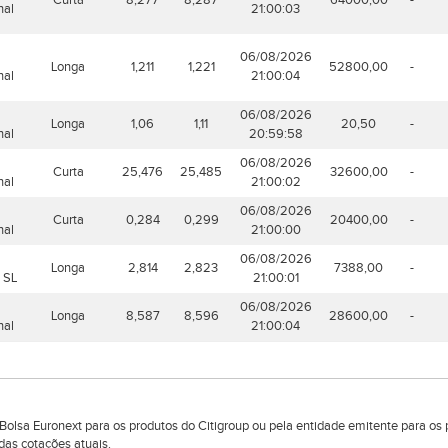
Curta
8,277
8,287
64000,00
-
nal
21:00:03
06/08/2026
Longa
1,211
1,221
52800,00
-
nal
21:00:04
06/08/2026
Longa
1,06
1,11
20,50
-
nal
20:59:58
06/08/2026
Curta
25,476
25,485
32600,00
-
nal
21:00:02
06/08/2026
Curta
0,284
0,299
20400,00
-
nal
21:00:00
06/08/2026
Longa
2,814
2,823
7388,00
-
o SL
21:00:01
06/08/2026
Longa
8,587
8,596
28600,00
-
nal
21:00:04
lsa Euronext para os produtos do Citigroup ou pela entidade emitente para os 
das cotações atuais.