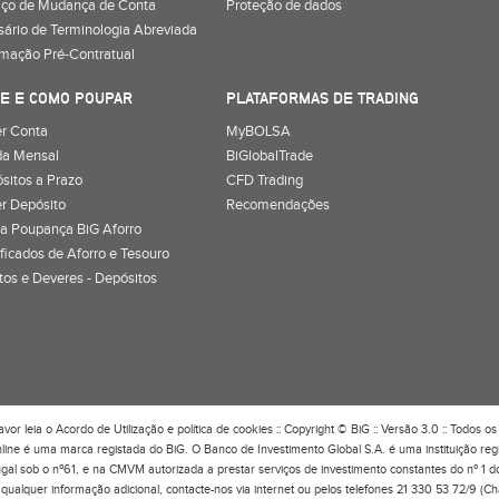
iço de Mudança de Conta
Proteção de dados
sário de Terminologia Abreviada
rmação Pré-Contratual
E E COMO POUPAR
PLATAFORMAS DE TRADING
r Conta
MyBOLSA
a Mensal
BiGlobalTrade
sitos a Prazo
CFD Trading
r Depósito
Recomendações
a Poupança BiG Aforro
ificados de Aforro e Tesouro
itos e Deveres - Depósitos
avor leia o
Acordo de Utilização
e
política de cookies
:: Copyright © BiG :: Versão 3.0 :: Todos os 
line é uma marca registada do BiG. O Banco de Investimento Global S.A. é uma instituição re
ugal sob o nº61, e na CMVM autorizada a prestar serviços de investimento constantes do nº 1 
qualquer informação adicional, contacte-nos via internet ou pelos telefones 21 330 53 72/9 (C