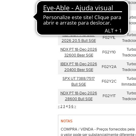
2026 64000 Bear
FG2Y1R
Tradicio
SGE
INDU PT 18-Dec-
Turbo
2026 52800 Bull
FG2Y1P
Tradicio
SGE
REP SQ PT 18-Dec-
Turbo
FG2Y1L
2026 20.5 Bull SGE
Tradicio
NDX PT 18-Dec-2026
Turbo
FG2Y10
32600 Bear SGE
Tradicio
IBEX PT 18-Dec-2026
Turbo
FG2Y2A
20400 Bear SGE
Tradicio
SPX UT 7388/7517
Turbo
FG2Y2C
Bull SGE
Ilimitad
NDX PT 18-Dec-2026
Turbo
FG2Y1T
28600 Bull SGE
Tradicio
<
2
3
4
5
6
>
NOTAS
COMPRA / VENDA - Preços fornecidos pela Bo
o valor pode ser substancialmente diferente 