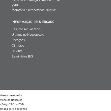
Ficha de informação pré-contratual
geral
Moratória / Tempestade "Kristin"
INFORMAÇÃO DE MERCADO
Resumo Actualizado
Últimas no Negócios.pt
Cotações
Câmbios
BiG Intel
Seminários BiG
direitos reservados ::
gistada no Banco de
do Artigo 290 do CVM.
hamada para a rede fixa