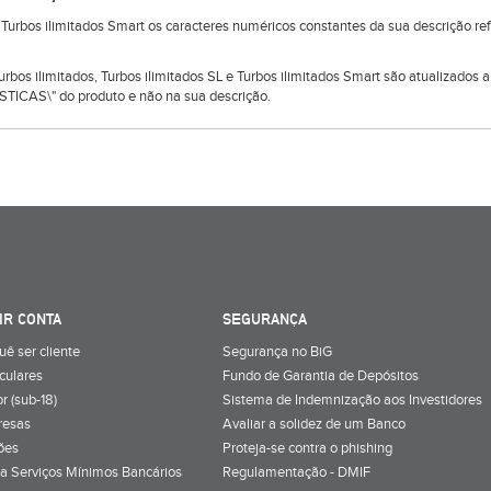
e Turbos ilimitados Smart os caracteres numéricos constantes da sua descrição r
 Turbos ilimitados, Turbos ilimitados SL e Turbos ilimitados Smart são atualizado
TICAS\" do produto e não na sua descrição.
IR CONTA
SEGURANÇA
uê ser cliente
Segurança no BiG
iculares
Fundo de Garantia de Depósitos
r (sub-18)
Sistema de Indemnização aos Investidores
resas
Avaliar a solidez de um Banco
ões
Proteja-se contra o phishing
a Serviços Mínimos Bancários
Regulamentação - DMIF