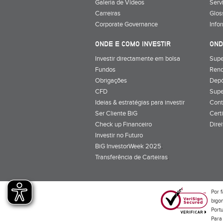
Galeria de Vídeos
Serv
Carreiras
Glos
Corporate Governance
Info
ONDE E COMO INVESTIR
OND
Investir directamente em bolsa
Supe
Fundos
Rend
Obrigações
Depó
CFD
Supe
Ideias & estratégias para investir
Cont
Ser Cliente BiG
Cert
Check up Financeiro
Dire
Investir no Futuro
BiG InvestorWeek 2025
;
Transferência de Carteiras
;
Por f
bigon
Port
Para 