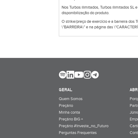
Nos Turbos ilimitados, Turbos ilimitados SL 
disponibilização do produto.
O strike/preço de exercício e a barreira dos
\"BARREIRA\" e na página das \"CARACTERÍS
GERAL
ABR
Quem Somos
Porq
Preçário
Part
Minha conta
Júnio
Preçário BiG +
Emp
Preçário #Investe_no_Futuro
Cart
Perguntas Frequentes
Cont