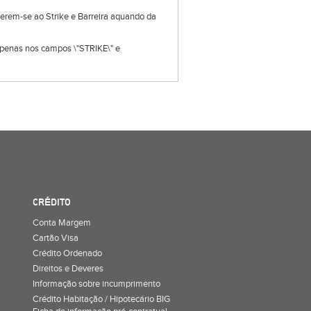
eferem-se ao Strike e Barreira aquando da
s apenas nos campos \"STRIKE\" e
CRÉDITO
Conta Margem
Cartão Visa
Crédito Ordenado
Direitos e Deveres
Informação sobre incumprimento
Crédito Habitação / Hipotecário BIG