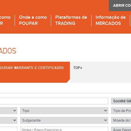
ABRIR C
 como
Onde e como
Plataformas de
Informação de
IR
POUPAR
TRADING
MERCADOS
CADOS
QUISAR WARRANTS E CERTIFICADOS
TOP+