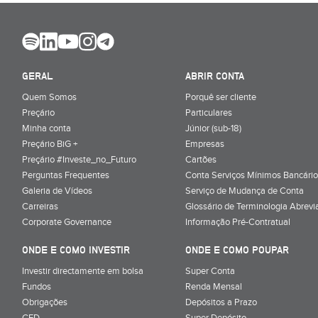
GERAL
ABRIR CONTA
Quem Somos
Porquê ser cliente
Preçário
Particulares
Minha conta
Júnior (sub-18)
Preçário BiG +
Empresas
Preçário #Investe_no_Futuro
Cartões
Perguntas Frequentes
Conta Serviços Mínimos Bancário
Galeria de Vídeos
Serviço de Mudança de Conta
Carreiras
Glossário de Terminologia Abrevi
Corporate Governance
Informação Pré-Contratual
ONDE E COMO INVESTIR
ONDE E COMO POUPAR
Investir directamente em bolsa
Super Conta
Fundos
Renda Mensal
Obrigações
Depósitos a Prazo
CFD
Super Depósito