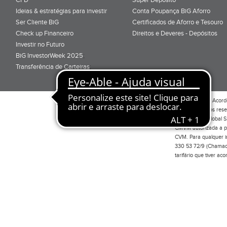
Ideias & estratégias para investir
Conta Poupança BiG Aforro
Ser Cliente BiG
Certificados de Aforro e Tesouro
Check up Financeiro
Direitos e Deveres - Depósitos
Investir no Futuro
BiG InvestorWeek 2025
;
Transferência de Carteiras
;
Por favor leia o
Acord
Todos os direitos res
Investimento Global S
CMVM autorizada a pr
CVM. Para qualquer in
330 53 72/9 (Chamada
tarifário que tiver a