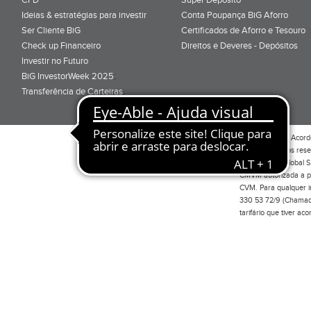
Ideias & estratégias para investir
Conta Poupança BiG Aforro
Ser Cliente BiG
Certificados de Aforro e Tesouro
Check up Financeiro
Direitos e Deveres - Depósitos
Investir no Futuro
BiG InvestorWeek 2025
;
Transferência de Carteiras
;
Por favor leia o
Acord
Todos os direitos res
Investimento Global S
CMVM autorizada a pr
CVM. Para qualquer in
330 53 72/9 (Chamada
tarifário que tiver a