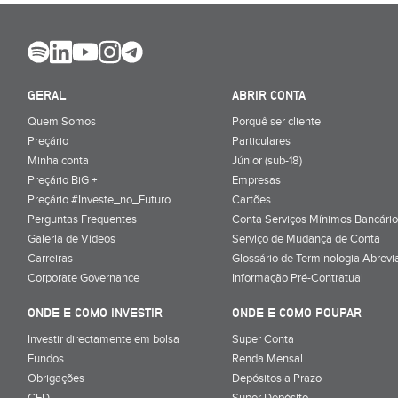
GERAL
ABRIR CONTA
Quem Somos
Porquê ser cliente
Preçário
Particulares
Minha conta
Júnior (sub-18)
Preçário BiG +
Empresas
Preçário #Investe_no_Futuro
Cartões
Perguntas Frequentes
Conta Serviços Mínimos Bancário
Galeria de Vídeos
Serviço de Mudança de Conta
Carreiras
Glossário de Terminologia Abrevi
Corporate Governance
Informação Pré-Contratual
ONDE E COMO INVESTIR
ONDE E COMO POUPAR
Investir directamente em bolsa
Super Conta
Fundos
Renda Mensal
Obrigações
Depósitos a Prazo
CFD
Super Depósito