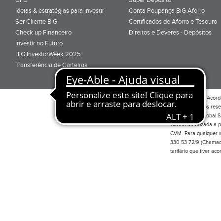
Ideias & estratégias para investir
Conta Poupança BiG Aforro
Ser Cliente BiG
Certificados de Aforro e Tesouro
Check up Financeiro
Direitos e Deveres - Depósitos
Investir no Futuro
BiG InvestorWeek 2025
;
Transferência de Carteiras
;
Por favor leia o
Acord
Todos os direitos res
Investimento Global S
CMVM autorizada a pr
CVM. Para qualquer in
330 53 72/9 (Chamada
tarifário que tiver a