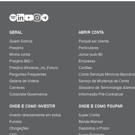
GERAL
ABRIR CONTA
Quem Somos
Porquê ser cliente
Preçário
Particulares
Minha conta
Júnior (sub-18)
Preçário BiG +
Empresas
Preçário #Investe_no_Futuro
Cartões
Perguntas Frequentes
Conta Serviços Mínimos Bancário
Galeria de Vídeos
Serviço de Mudança de Conta
Carreiras
Glossário de Terminologia Abrevi
Corporate Governance
Informação Pré-Contratual
ONDE E COMO INVESTIR
ONDE E COMO POUPAR
Investir directamente em bolsa
Super Conta
Fundos
Renda Mensal
Obrigações
Depósitos a Prazo
CFD
Super Depósito