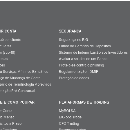
IR CONTA
SEGURANÇA
uê ser cliente
Segurança no BiG
iculares
Fundo de Garantia de Depósitos
r (sub-18)
Sistema de Indemnização aos Investidores
resas
Avaliar a solidez de um Banco
ões
Proteja-se contra o phishing
a Serviços Mínimos Bancários
Regulamentação - DMIF
iço de Mudança de Conta
Proteção de dados
sário de Terminologia Abreviada
rmação Pré-Contratual
E E COMO POUPAR
PLATAFORMAS DE TRADING
r Conta
MyBOLSA
a Mensal
BiGlobalTrade
sitos a Prazo
CFD Trading
r Depósito
Recomendações