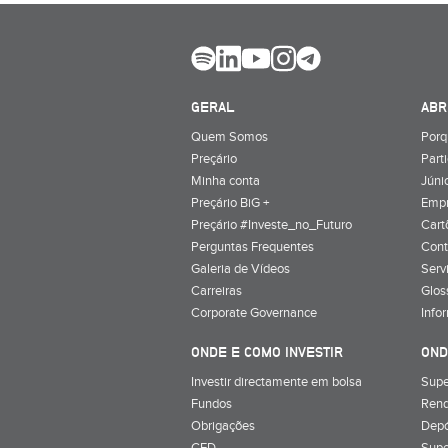
GERAL
ABR
Quem Somos
Porq
Preçário
Part
Minha conta
Júnio
Preçário BiG +
Emp
Preçário #Investe_no_Futuro
Cart
Perguntas Frequentes
Cont
Galeria de Vídeos
Serv
Carreiras
Glos
Corporate Governance
Info
ONDE E COMO INVESTIR
OND
Investir directamente em bolsa
Supe
Fundos
Rend
Obrigações
Depó
CFD
Supe