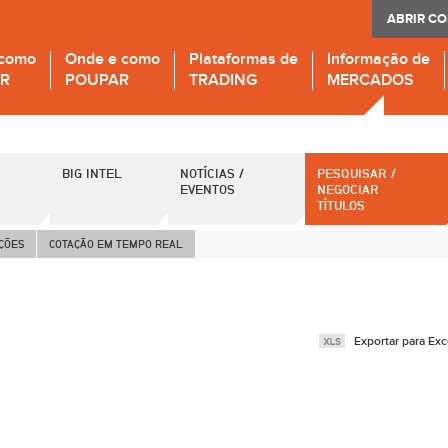
ABRIR C
 como
Onde e como
Plataformas de
Informação de
IR
POUPAR
TRADING
MERCADOS
BIG INTEL
NOTÍCIAS /
PESQUISAR /
EVENTOS
NEGOCIAR
TÍTULOS
AÇÕES
COTAÇÃO EM TEMPO REAL
Exportar para Exc