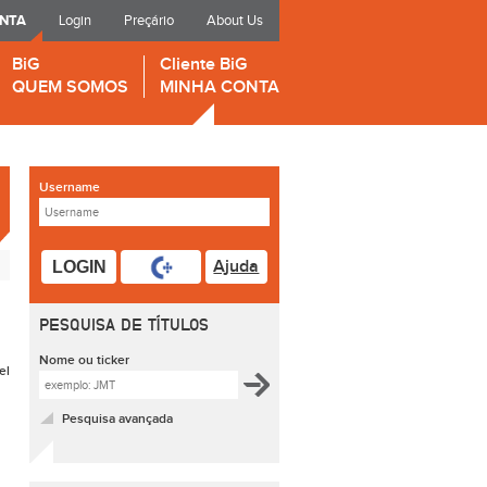
ONTA
Login
Preçário
About Us
BiG
Cliente BiG
QUEM SOMOS
MINHA CONTA
Username
Ajuda
LOGIN
PESQUISA DE TÍTULOS
Nome ou ticker
el
Pesquisa avançada