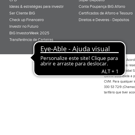
Ideias & estratégias para investir
Conta Poupança BiG Aforro
Ser Cliente BiG
Certificados de Aforro e Tesouro
Check up Financeiro
Direitos e Deveres - Depósitos
Investir no Futuro
BiG InvestorWeek 2025
;
Transferência de Carteiras
;
Por favor leia o
Acord
Todos os direitos res
Investimento Global S
CMVM autorizada a pr
CVM. Para qualquer in
330 53 72/9 (Chamada
tarifário que tiver a