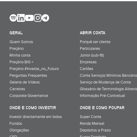
GERAL
ABRIR CONTA
Quem Somos
Porquê ser cliente
Preçário
Particulares
Minha conta
Júnior (sub-18)
Preçário BiG +
Empresas
Preçário #Investe_no_Futuro
Cartões
Perguntas Frequentes
Conta Serviços Mínimos Bancário
Galeria de Vídeos
Serviço de Mudança de Conta
Carreiras
Glossário de Terminologia Abrevi
Corporate Governance
Informação Pré-Contratual
ONDE E COMO INVESTIR
ONDE E COMO POUPAR
Investir directamente em bolsa
Super Conta
Fundos
Renda Mensal
Obrigações
Depósitos a Prazo
CFD
Super Depósito