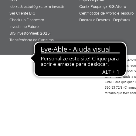
Ideias & estratégias para investir
Conta Poupança BiG Aforro
Ser Cliente BiG
Certificados de Aforro e Tesouro
Check up Financeiro
Direitos e Deveres - Depósitos
Investir no Futuro
BiG InvestorWeek 2025
;
Transferência de Carteiras
;
Por favor leia o
Acord
Todos os direitos res
Investimento Global S
CMVM autorizada a pr
CVM. Para qualquer in
330 53 72/9 (Chamada
tarifário que tiver a