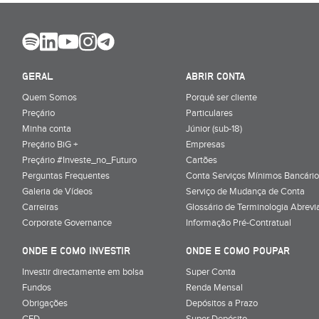
GERAL
ABRIR CONTA
Quem Somos
Porquê ser cliente
Preçário
Particulares
Minha conta
Júnior (sub-18)
Preçário BiG +
Empresas
Preçário #Investe_no_Futuro
Cartões
Perguntas Frequentes
Conta Serviços Mínimos Bancário
Galeria de Vídeos
Serviço de Mudança de Conta
Carreiras
Glossário de Terminologia Abrevi
Corporate Governance
Informação Pré-Contratual
ONDE E COMO INVESTIR
ONDE E COMO POUPAR
Investir directamente em bolsa
Super Conta
Fundos
Renda Mensal
Obrigações
Depósitos a Prazo
CFD
Super Depósito