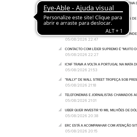
INCIDENTE COM DRONE EM LEIPZIG É "NOVA
05/08/2026 23:15
EUA JÁ REEMBOLSARAM 100 MIL MILHÕES DE
05/08/2026 22:57
CARRIS: SÓ TRÊS PESSOAS RECEBERAM IND
05/08/2026 22:47
CONTACTO COM LÍDER SUPREMO É "MUITO DI
05/08/2026 22:27
ICNF TRAVA A VOLTA A PORTUGAL NA MATA 
05/08/2026 21:53
"RALLY" DE WALL STREET TROPEÇA SOB PRE
05/08/2026 21:18
TELEFONEMAS E JORNALISTAS CHAMADOS AO 
05/08/2026 21:01
UBER QUER INVESTIR 10 MIL MILHÕES DE D
05/08/2026 20:38
ERC ESTÁ A ACOMPANHAR COM ATENÇÃO SIT
05/08/2026 20:15