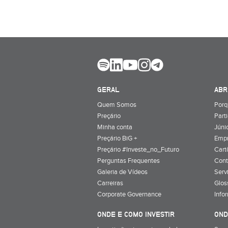
GERAL
ABR
Quem Somos
Porq
Preçário
Part
Minha conta
Júnio
Preçário BiG +
Emp
Preçário #Investe_no_Futuro
Cart
Perguntas Frequentes
Cont
Galeria de Vídeos
Serv
Carreiras
Glos
Corporate Governance
Info
ONDE E COMO INVESTIR
OND