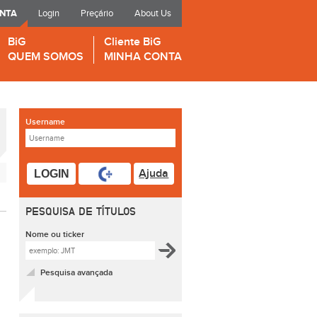
ONTA
Login
Preçário
About Us
BiG
Cliente BiG
QUEM SOMOS
MINHA CONTA
Username
Ajuda
LOGIN
PESQUISA DE TÍTULOS
Nome ou ticker
Pesquisa avançada