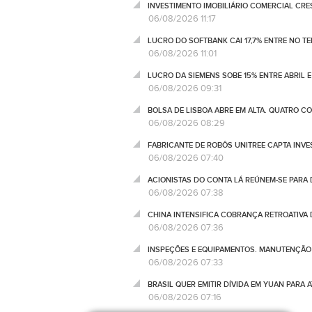
INVESTIMENTO IMOBILIÁRIO COMERCIAL CRES
06/08/2026 11:17
LUCRO DO SOFTBANK CAI 17,7% ENTRE NO T
06/08/2026 11:01
LUCRO DA SIEMENS SOBE 15% ENTRE ABRIL E
06/08/2026 09:31
BOLSA DE LISBOA ABRE EM ALTA. QUATRO C
06/08/2026 08:29
FABRICANTE DE ROBÔS UNITREE CAPTA INV
06/08/2026 07:40
ACIONISTAS DO CONTA LÁ REÚNEM-SE PARA
06/08/2026 07:38
CHINA INTENSIFICA COBRANÇA RETROATIVA
06/08/2026 07:36
INSPEÇÕES E EQUIPAMENTOS. MANUTENÇÃO D
06/08/2026 07:33
BRASIL QUER EMITIR DÍVIDA EM YUAN PARA 
06/08/2026 07:16