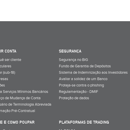
IR CONTA
SEGURANÇA
uê ser cliente
Segurança no BiG
iculares
Fundo de Garantia de Depósitos
r (sub-18)
Sistema de Indemnização aos Investidores
resas
Avaliar a solidez de um Banco
ões
Proteja-se contra o phishing
a Serviços Mínimos Bancários
Regulamentação - DMIF
iço de Mudança de Conta
Proteção de dados
sário de Terminologia Abreviada
rmação Pré-Contratual
E E COMO POUPAR
PLATAFORMAS DE TRADING