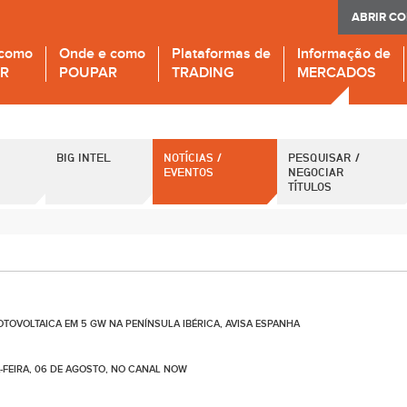
ABRIR C
 como
Onde e como
Plataformas de
Informação de
IR
POUPAR
TRADING
MERCADOS
BIG INTEL
NOTÍCIAS /
PESQUISAR /
EVENTOS
NEGOCIAR
TÍTULOS
TOVOLTAICA EM 5 GW NA PENÍNSULA IBÉRICA, AVISA ESPANHA
-FEIRA, 06 DE AGOSTO, NO CANAL NOW