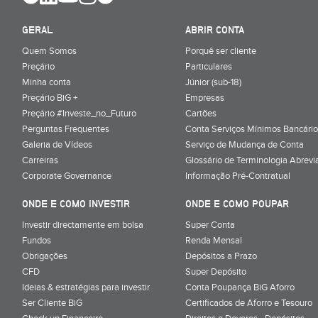
GERAL
ABRIR CONTA
Quem Somos
Porquê ser cliente
Preçário
Particulares
Minha conta
Júnior (sub-18)
Preçário BiG +
Empresas
Preçário #Investe_no_Futuro
Cartões
Perguntas Frequentes
Conta Serviços Mínimos Bancário
Galeria de Vídeos
Serviço de Mudança de Conta
Carreiras
Glossário de Terminologia Abrevi
Corporate Governance
Informação Pré-Contratual
ONDE E COMO INVESTIR
ONDE E COMO POUPAR
Investir directamente em bolsa
Super Conta
Fundos
Renda Mensal
Obrigações
Depósitos a Prazo
CFD
Super Depósito
Ideias & estratégias para investir
Conta Poupança BiG Aforro
Ser Cliente BiG
Certificados de Aforro e Tesouro