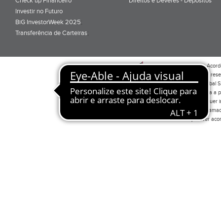
Check up Financeiro
Direitos e Deveres - Depósitos
Investir no Futuro
BiG InvestorWeek 2025
;
Transferência de Carteiras
;
Por favor leia o
Acord
Todos os direitos res
Investimento Global S
CMVM autorizada a pr
CVM. Para qualquer in
330 53 72/9 (Chamada
tarifário que tiver a