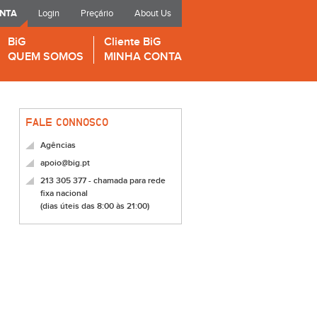
ONTA
Login
Preçário
About Us
BiG
Cliente BiG
QUEM SOMOS
MINHA CONTA
FALE CONNOSCO
Agências
apoio@big.pt
213 305 377 - chamada para rede
fixa nacional
(dias úteis das 8:00 às 21:00)