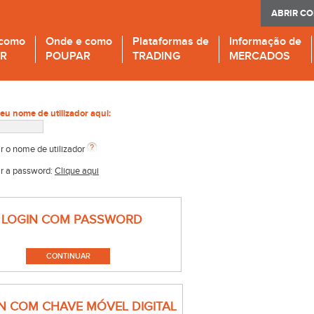
ABRIR C
 como
Onde e como
Plataformas de
Informação de
IR
POUPAR
TRADING
MERCADOS
seu nome de utilizador aqui:
r o nome de utilizador
r a password:
Clique aqui
LOGIN COM PASSWORD
N COM CHAVE MÓVEL DIGITAL