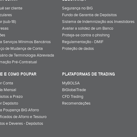
uê ser cliente
Segurança no BiG
iculares
Fundo de Garantia de Depósitos
r (sub-18)
Sistema de Indemnização aos Investidores
resas
Avaliar a solidez de um Banco
ões
Proteja-se contra o phishing
a Serviços Mínimos Bancários
Regulamentação - DMIF
iço de Mudança de Conta
Proteção de dados
sário de Terminologia Abreviada
rmação Pré-Contratual
E E COMO POUPAR
PLATAFORMAS DE TRADING
r Conta
MyBOLSA
a Mensal
BiGlobalTrade
sitos a Prazo
CFD Trading
r Depósito
Recomendações
a Poupança BiG Aforro
ificados de Aforro e Tesouro
itos e Deveres - Depósitos