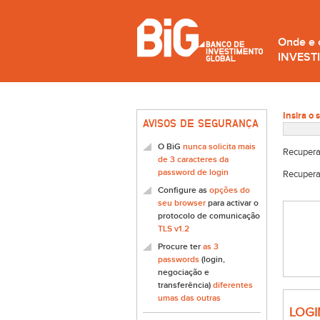
Onde e
INVEST
Insira o 
AVISOS DE SEGURANÇA
O BiG
nunca solicita mais
Recupera
de 3 caracteres da
password de login
Recupera
Configure as
opções do
seu browser
para activar o
protocolo de comunicação
TLS v1.2
Procure ter
as 3
passwords
(login,
negociação e
transferência)
diferentes
umas das outras
LOGI