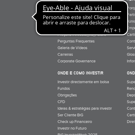
Quem Somos
Porq
Preçário
Part
Minha conta
Júnio
Preçário BiG +
Emp
Preçário #Investe_no_Futuro
Cart
Perguntas Frequentes
Cont
Galeria de Vídeos
Serv
Carreiras
Glos
Corporate Governance
Info
ONDE E COMO INVESTIR
OND
Investir directamente em bolsa
Supe
Fundos
Rend
Obrigações
Depó
CFD
Supe
Ideias & estratégias para investir
Cont
Ser Cliente BiG
Cert
Check up Financeiro
Dire
Investir no Futuro