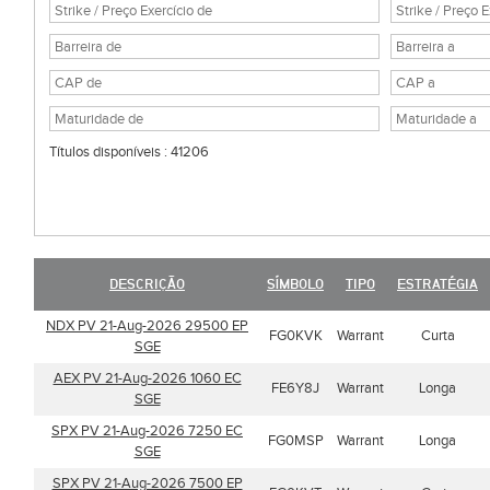
Títulos disponíveis : 41206
DESCRIÇÃO
SÍMBOLO
TIPO
ESTRATÉGIA
NDX PV 21-Aug-2026 29500 EP
FG0KVK
Warrant
Curta
SGE
AEX PV 21-Aug-2026 1060 EC
FE6Y8J
Warrant
Longa
SGE
SPX PV 21-Aug-2026 7250 EC
FG0MSP
Warrant
Longa
SGE
SPX PV 21-Aug-2026 7500 EP