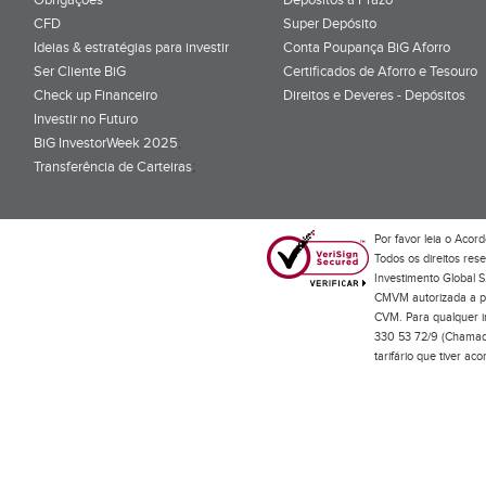
CFD
Super Depósito
Ideias & estratégias para investir
Conta Poupança BiG Aforro
Ser Cliente BiG
Certificados de Aforro e Tesouro
Check up Financeiro
Direitos e Deveres - Depósitos
Investir no Futuro
BiG InvestorWeek 2025
;
Transferência de Carteiras
;
Por favor leia o
Acord
Todos os direitos res
Investimento Global S
CMVM autorizada a pr
CVM. Para qualquer in
330 53 72/9 (Chamada
tarifário que tiver a