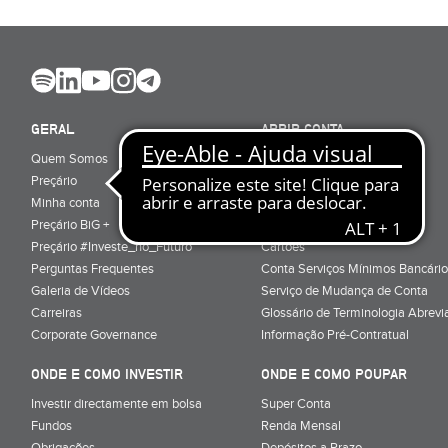
GERAL
ABRIR CONTA
Quem Somos
Porquê ser cliente
Preçário
Particulares
Minha conta
Júnior (sub-18)
Preçário BiG +
Empresas
Preçário #Investe_no_Futuro
Cartões
Perguntas Frequentes
Conta Serviços Mínimos Bancário
Galeria de Vídeos
Serviço de Mudança de Conta
Carreiras
Glossário de Terminologia Abrevi
Corporate Governance
Informação Pré-Contratual
ONDE E COMO INVESTIR
ONDE E COMO POUPAR
Investir directamente em bolsa
Super Conta
Fundos
Renda Mensal
Obrigações
Depósitos a Prazo