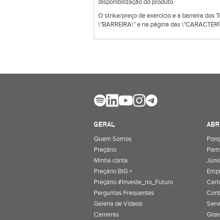
disponibilização do produto.
O strike/preço de exercício e a barreira dos
\"BARREIRA\" e na página das \"CARACTERÍS
GERAL
ABR
Quem Somos
Porq
Preçário
Part
Minha conta
Júnio
Preçário BiG +
Emp
Preçário #Investe_no_Futuro
Cart
Perguntas Frequentes
Cont
Galeria de Vídeos
Serv
Carreiras
Glos