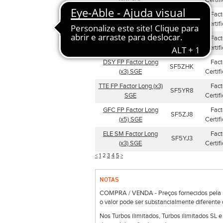
(x6) SGE
Certif
RNO FP Factor Short
Fact
SF52V3
(x3) SGE
Certif
EDPR PL Factor Short
Fact
SF5YKB
(x3) SGE
Certif
DSY FP Factor Long
Fact
SF5ZHK
(x3) SGE
Certif
TTE FP Factor Long (x3)
Fact
SF5YR8
SGE
Certif
GFC FP Factor Long
Fact
SF5ZJ8
(x5) SGE
Certif
ELE SM Factor Long
Fact
SF5YJ3
(x3) SGE
Certif
<
1
2
3
4
5
>
NOTAS
COMPRA / VENDA - Preços fornecidos pela Bo
o valor pode ser substancialmente diferente 
Nos Turbos ilimitados, Turbos ilimitados SL 