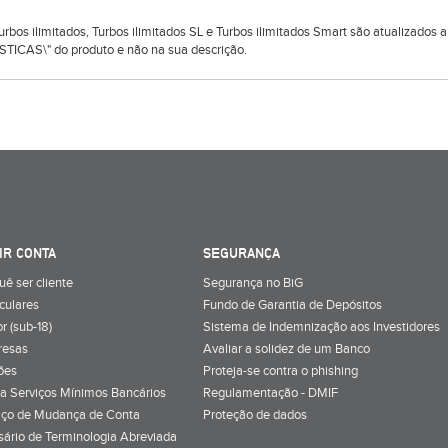
 Turbos ilimitados, Turbos ilimitados SL e Turbos ilimitados Smart são atualizado
TICAS\" do produto e não na sua descrição.
IR CONTA
SEGURANÇA
uê ser cliente
Segurança no BiG
iculares
Fundo de Garantia de Depósitos
r (sub-18)
Sistema de Indemnização aos Investidores
resas
Avaliar a solidez de um Banco
ões
Proteja-se contra o phishing
a Serviços Mínimos Bancários
Regulamentação - DMIF
iço de Mudança de Conta
Proteção de dados
sário de Terminologia Abreviada