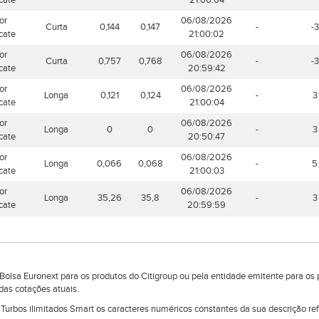
icate
21:00:04
or
06/08/2026
Curta
0,144
0,147
-
-3
icate
21:00:02
or
06/08/2026
Curta
0,757
0,768
-
-3
icate
20:59:42
or
06/08/2026
Longa
0,121
0,124
-
3
icate
21:00:04
or
06/08/2026
Longa
0
0
-
3
icate
20:50:47
or
06/08/2026
Longa
0,066
0,068
-
5
icate
21:00:03
or
06/08/2026
Longa
35,26
35,8
-
3
icate
20:59:59
lsa Euronext para os produtos do Citigroup ou pela entidade emitente para os 
das cotações atuais.
e Turbos ilimitados Smart os caracteres numéricos constantes da sua descrição r