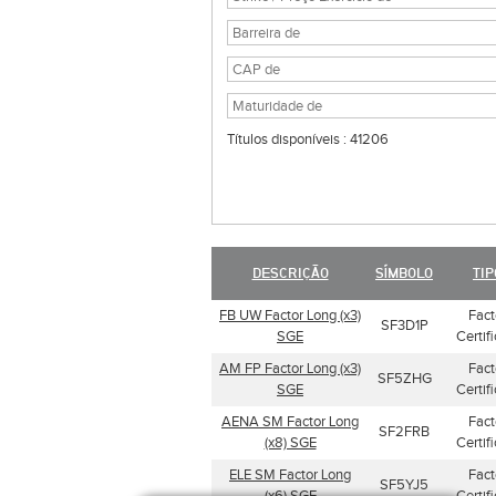
Títulos disponíveis : 41206
DESCRIÇÃO
SÍMBOLO
TIP
FB UW Factor Long (x3)
Fact
SF3D1P
SGE
Certif
AM FP Factor Long (x3)
Fact
SF5ZHG
SGE
Certif
AENA SM Factor Long
Fact
SF2FRB
(x8) SGE
Certif
ELE SM Factor Long
Fact
SF5YJ5