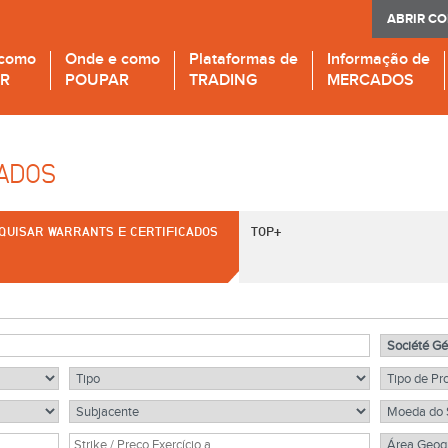
ABRIR C
 como
Onde e como
Plataformas de
Informação de
IR
POUPAR
TRADING
MERCADOS
CADOS
QUISAR WARRANTS E CERTIFICADOS
TOP+