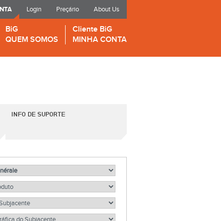
ONTA
Login
Preçário
About Us
BiG
Cliente BiG
QUEM SOMOS
MINHA CONTA
INFO DE SUPORTE