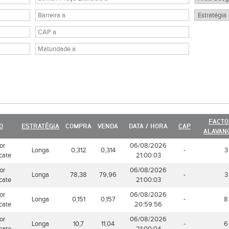
FACTO
O
ESTRATÉGIA
COMPRA
VENDA
DATA / HORA
CAP
ALAVAN
or
06/08/2026
Longa
0,312
0,314
-
3
icate
21:00:03
or
06/08/2026
Longa
78,38
79,96
-
3
icate
21:00:03
or
06/08/2026
Longa
0,151
0,157
-
8
icate
20:59:56
or
06/08/2026
Longa
10,7
11,04
-
6