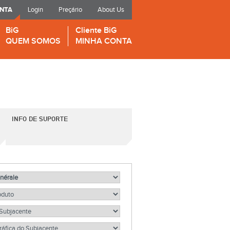
ONTA
Login
Preçário
About Us
BiG
Cliente BiG
QUEM SOMOS
MINHA CONTA
INFO DE SUPORTE