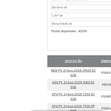
Títulos disponíveis : 41206
DESCRIÇÃO
SÍMBO
NDX PV 21-Aug-2026 31500 EC
FG0K
SGE
AEX PV 21-Aug-2026 1060 EC
FE6Y8
SGE
SPX PV 21-Aug-2026 7250 EC
FG0M
SGE
SPX PV 21-Aug-2026 7500 EP
FG0K