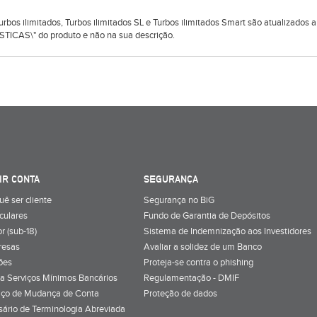
 Turbos ilimitados, Turbos ilimitados SL e Turbos ilimitados Smart são atualizado
TICAS\" do produto e não na sua descrição.
IR CONTA
SEGURANÇA
uê ser cliente
Segurança no BiG
iculares
Fundo de Garantia de Depósitos
r (sub-18)
Sistema de Indemnização aos Investidores
resas
Avaliar a solidez de um Banco
ões
Proteja-se contra o phishing
a Serviços Mínimos Bancários
Regulamentação - DMIF
iço de Mudança de Conta
Proteção de dados
sário de Terminologia Abreviada