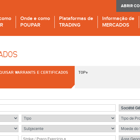
ABRIR C
 como
Onde e como
Plataformas de
Informação de
IR
POUPAR
TRADING
MERCADOS
CADOS
QUISAR WARRANTS E CERTIFICADOS
TOP+