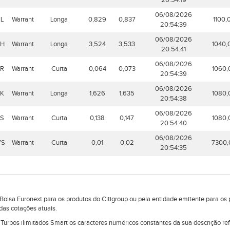
20:54:19
06/08/2026
L
Warrant
Longa
0,829
0,837
1100,
20:54:39
06/08/2026
8H
Warrant
Longa
3,524
3,533
1040,
20:54:41
06/08/2026
8R
Warrant
Curta
0,064
0,073
1060,
20:54:39
06/08/2026
8K
Warrant
Longa
1,626
1,635
1080,
20:54:38
06/08/2026
8S
Warrant
Curta
0,138
0,147
1080,
20:54:40
06/08/2026
VS
Warrant
Curta
0,01
0,02
7300,
20:54:35
lsa Euronext para os produtos do Citigroup ou pela entidade emitente para os 
das cotações atuais.
e Turbos ilimitados Smart os caracteres numéricos constantes da sua descrição r