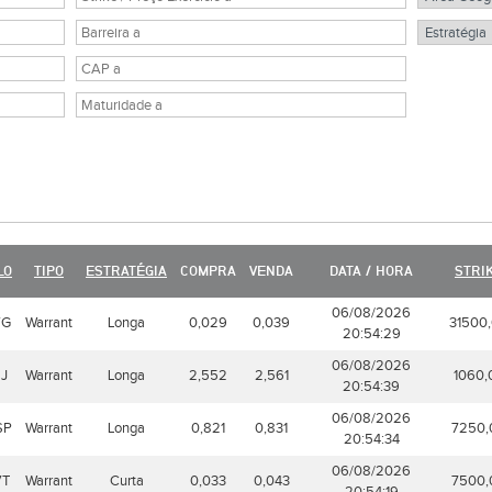
LO
TIPO
ESTRATÉGIA
COMPRA
VENDA
DATA / HORA
STRI
06/08/2026
VG
Warrant
Longa
0,029
0,039
31500
20:54:29
06/08/2026
J
Warrant
Longa
2,552
2,561
1060,
20:54:39
06/08/2026
SP
Warrant
Longa
0,821
0,831
7250,
20:54:34
06/08/2026
VT
Warrant
Curta
0,033
0,043
7500,