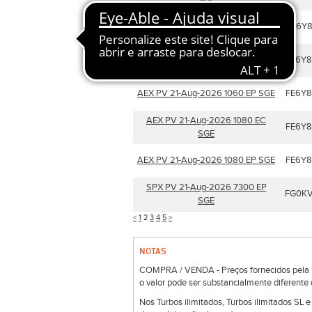
SGE
AEX PV 21-Aug-2026 1100 EC SGE
FE6Y8
AEX PV 21-Aug-2026 1040 EC SGE
FE6Y
AEX PV 21-Aug-2026 1060 EP SGE
FE6Y
AEX PV 21-Aug-2026 1080 EC
FE6Y
SGE
AEX PV 21-Aug-2026 1080 EP SGE
FE6Y
SPX PV 21-Aug-2026 7300 EP
FG0K
SGE
<
1
2
3
4
5
>
NOTAS
COMPRA / VENDA - Preços fornecidos pela Bo
o valor pode ser substancialmente diferente 
Nos Turbos ilimitados, Turbos ilimitados SL 