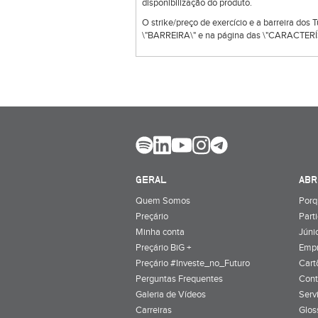
disponibilização do produto.
O strike/preço de exercício e a barreira dos
\"BARREIRA\" e na página das \"CARACTERÍS
GERAL
ABR
Quem Somos
Porq
Preçário
Part
Minha conta
Júnio
Preçário BiG +
Emp
Preçário #Investe_no_Futuro
Cart
Perguntas Frequentes
Cont
Galeria de Vídeos
Serv
Carreiras
Glos