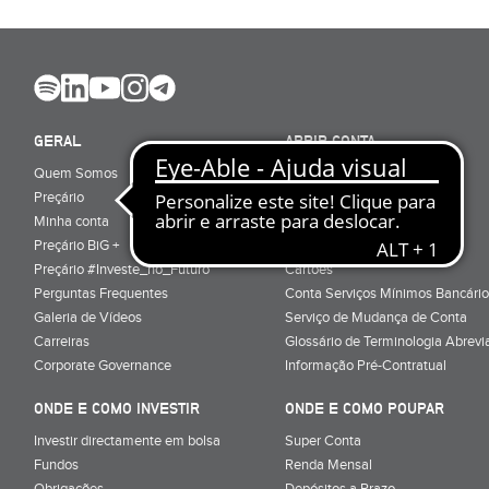
GERAL
ABRIR CONTA
Quem Somos
Porquê ser cliente
Preçário
Particulares
Minha conta
Júnior (sub-18)
Preçário BiG +
Empresas
Preçário #Investe_no_Futuro
Cartões
Perguntas Frequentes
Conta Serviços Mínimos Bancário
Galeria de Vídeos
Serviço de Mudança de Conta
Carreiras
Glossário de Terminologia Abrevi
Corporate Governance
Informação Pré-Contratual
ONDE E COMO INVESTIR
ONDE E COMO POUPAR
Investir directamente em bolsa
Super Conta
Fundos
Renda Mensal
Obrigações
Depósitos a Prazo