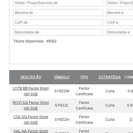
Títulos disponíveis : 41092
DESCRIÇÃO
SÍMBOLO
TIPO
ESTRATÉGIA
COM
LOTB BB Factor Short
Factor
SY9Z2M
Curta
0,4
(x6) SGE
Certificate
ROVI SQ Factor Short
Factor
SY9Z2L
Curta
0,8
(x6) SGE
Certificate
COL SQ Factor Short
Factor
SY9Z2H
Curta
2,
(x6) SGE
Certificate
HAL NA Factor Short
Factor