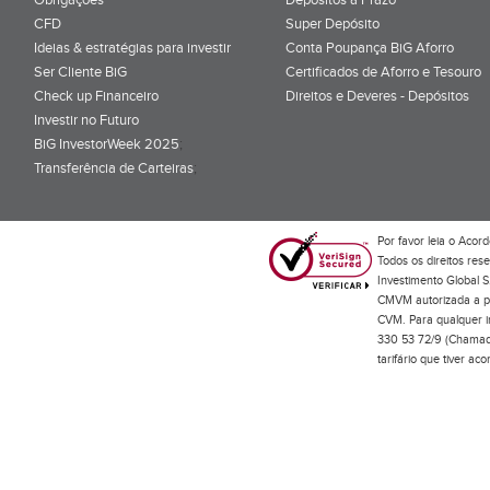
CFD
Super Depósito
Ideias & estratégias para investir
Conta Poupança BiG Aforro
Ser Cliente BiG
Certificados de Aforro e Tesouro
Check up Financeiro
Direitos e Deveres - Depósitos
Investir no Futuro
BiG InvestorWeek 2025
;
Transferência de Carteiras
;
Por favor leia o
Acord
Todos os direitos res
Investimento Global S
CMVM autorizada a pr
CVM. Para qualquer in
330 53 72/9 (Chamada
tarifário que tiver a