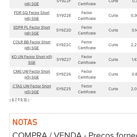
SY9Z2F
Curta
0,3
(x6) SGE
Certificate
FDR SQ Factor Short
Factor
SY9Z2E
Curta
0,3
(x6) SGE
Certificate
EDPR PL Factor Short
Factor
SY9Z2D
Curta
0,1
(x6) SGE
Certificate
COLR BB Factor Short
Factor
SY9Z2C
Curta
2,2
(x6) SGE
Certificate
KO UN Factor Short (x5)
Factor
SY9Z27
Curta
1,4
SGE
Certificate
CME UW Factor Short
Factor
SY9Z26
Curta
0,
(x5) SGE
Certificate
CTAS UW Factor Short
Factor
SY9Z25
Curta
2,0
(x5) SGE
Certificate
<
6
7
8
9
10
>
NOTAS
COMPRA / VENDA - Preços forneci