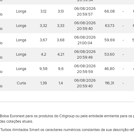
do
20:59:34
06/08/2026
Longa
3,12
3,13
66,08
-
do
20:59:57
06/08/2026
Longa
3,32
3,33
63,73
-
do
20:59:40
06/08/2026
Longa
3,67
3,68
59,69
-
do
21:00:04
06/08/2026
Longa
4,2
4,21
53,60
-
do
20:59:49
06/08/2026
Longa
9,58
9,6
46,80
-
do
20:59:59
06/08/2026
Curta
1,39
1,4
116,31
-
do
20:59:40
lsa Euronext para os produtos do Citigroup ou pela entidade emitente para os 
das cotações atuais.
e Turbos ilimitados Smart os caracteres numéricos constantes da sua descrição r