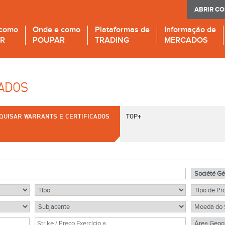
ABRIR C
 como
Onde e como
Plataformas de
Informação de
IR
POUPAR
TRADING
MERCADOS
CADOS
QUISAR WARRANTS E CERTIFICADOS
TOP+