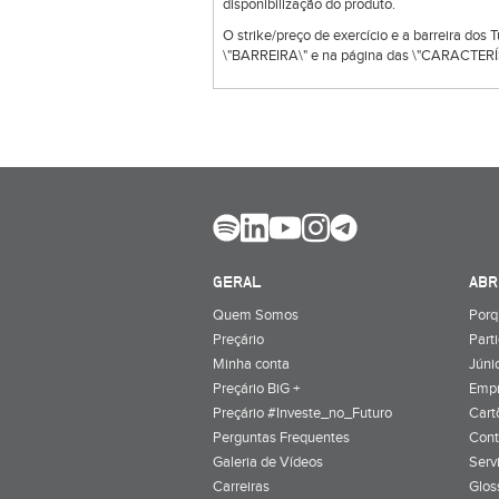
disponibilização do produto.
O strike/preço de exercício e a barreira dos
\"BARREIRA\" e na página das \"CARACTERÍS
GERAL
ABR
Quem Somos
Porq
Preçário
Part
Minha conta
Júnio
Preçário BiG +
Emp
Preçário #Investe_no_Futuro
Cart
Perguntas Frequentes
Cont
Galeria de Vídeos
Serv
Carreiras
Glos