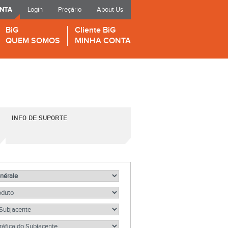
ONTA
Login
Preçário
About Us
BiG
Cliente BiG
QUEM SOMOS
MINHA CONTA
INFO DE SUPORTE