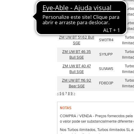
Bull SGE
Ilimita
ZM UW BT 57.15 Bull
Turbo
SY7MK7
SGE
Ilimita
ZM UW BT 55.11 Bull
Turbo
SW89WU
SGE
Ilimita
ZM UW BT 51.62 Bull
Turbo
SW3TR4
SGE
Ilimita
ZM UW BT 46.35
Turbo
SY1UPP
Bull SGE
Ilimita
ZM UW BT 40.47
Turbo
SU1AWS
Bull SGE
Ilimita
ZM UW BT 116.92
Turbo
FD8D3P
Bear SGE
Ilimita
<
5
6
7
8
9
>
NOTAS
COMPRA / VENDA - Preços fornecidos pela Bo
o valor pode ser substancialmente diferente 
Nos Turbos ilimitados, Turbos ilimitados SL 