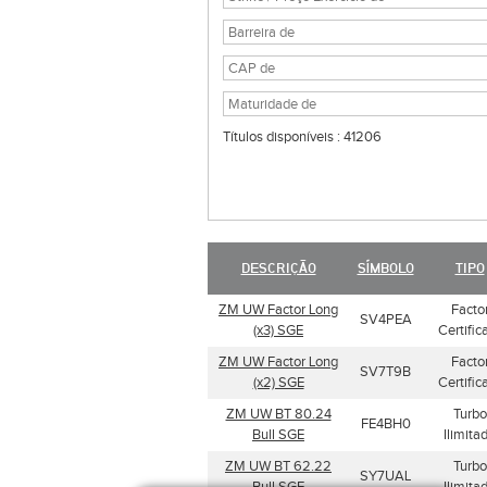
Títulos disponíveis : 41206
DESCRIÇÃO
SÍMBOLO
TIPO
ZM UW Factor Long
Facto
SV4PEA
(x3) SGE
Certific
ZM UW Factor Long
Facto
SV7T9B
(x2) SGE
Certific
ZM UW BT 80.24
Turbo
FE4BH0
Bull SGE
Ilimita
ZM UW BT 62.22
Turbo
SY7UAL