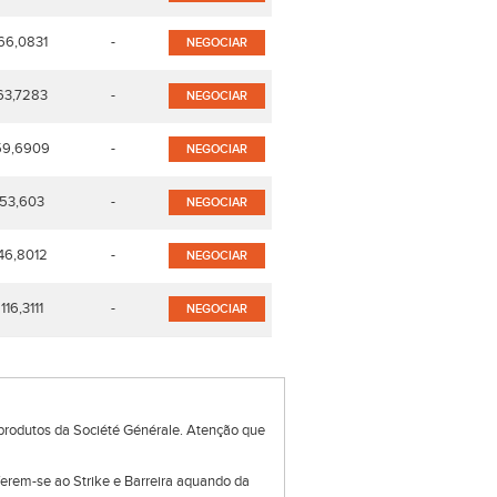
66,0831
-
NEGOCIAR
63,7283
-
NEGOCIAR
59,6909
-
NEGOCIAR
53,603
-
NEGOCIAR
46,8012
-
NEGOCIAR
116,3111
-
NEGOCIAR
produtos da Société Générale. Atenção que
eferem-se ao Strike e Barreira aquando da