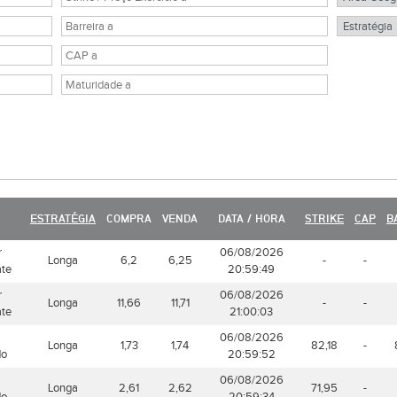
ESTRATÉGIA
COMPRA
VENDA
DATA / HORA
STRIKE
CAP
B
r
06/08/2026
Longa
6,2
6,25
-
-
ate
20:59:49
r
06/08/2026
Longa
11,66
11,71
-
-
ate
21:00:03
06/08/2026
Longa
1,73
1,74
82,18
-
do
20:59:52
06/08/2026
Longa
2,61
2,62
71,95
-