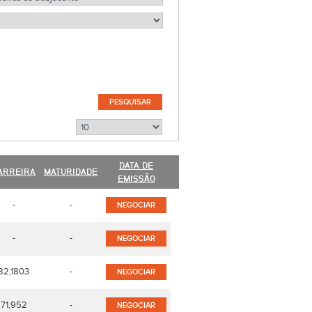
DATA DE
ARREIRA
MATURIDADE
EMISSÃO
-
-
NEGOCIAR
-
-
NEGOCIAR
82,1803
-
NEGOCIAR
71,952
-
NEGOCIAR