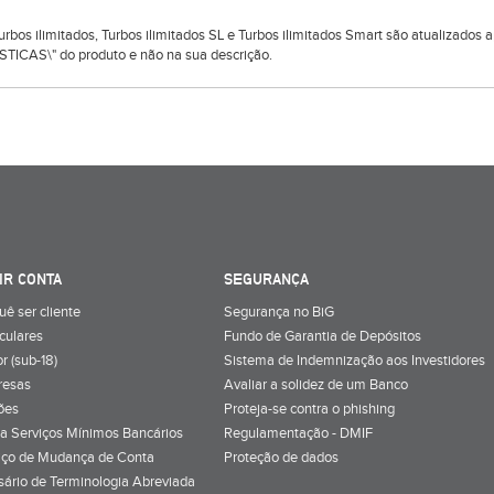
 Turbos ilimitados, Turbos ilimitados SL e Turbos ilimitados Smart são atualizado
TICAS\" do produto e não na sua descrição.
IR CONTA
SEGURANÇA
uê ser cliente
Segurança no BiG
iculares
Fundo de Garantia de Depósitos
r (sub-18)
Sistema de Indemnização aos Investidores
resas
Avaliar a solidez de um Banco
ões
Proteja-se contra o phishing
a Serviços Mínimos Bancários
Regulamentação - DMIF
iço de Mudança de Conta
Proteção de dados
sário de Terminologia Abreviada