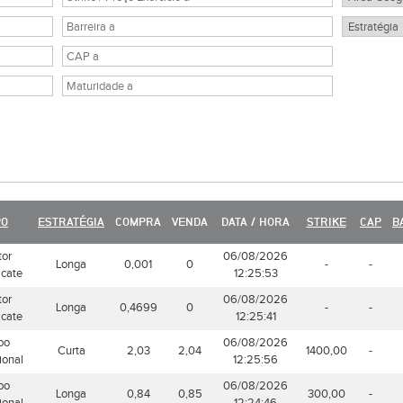
PO
ESTRATÉGIA
COMPRA
VENDA
DATA / HORA
STRIKE
CAP
B
tor
06/08/2026
Longa
0,001
0
-
-
icate
12:25:53
tor
06/08/2026
Longa
0,4699
0
-
-
icate
12:25:41
bo
06/08/2026
Curta
2,03
2,04
1400,00
-
ional
12:25:56
bo
06/08/2026
Longa
0,84
0,85
300,00
-