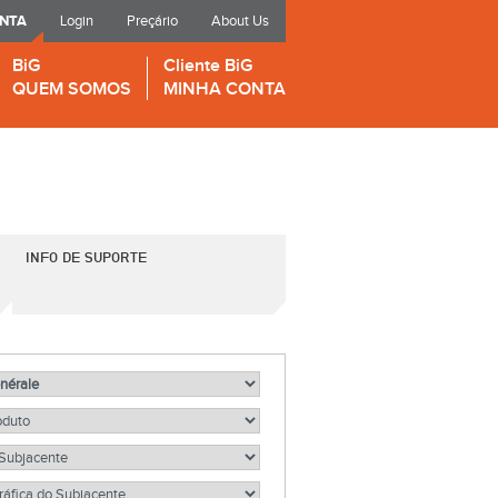
ONTA
Login
Preçário
About Us
BiG
Cliente BiG
QUEM SOMOS
MINHA CONTA
INFO DE SUPORTE