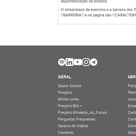
disponibilização do produto.
O strike/preço de exercício e a barreira dos
\"BARREIRA\" e na página das \"CARACTERÍS
GERAL
ABR
Quem Somos
Porq
Preçário
Part
Minha conta
Júnio
Preçário BiG +
Emp
Preçário #Investe_no_Futuro
Cart
Perguntas Frequentes
Cont
Galeria de Vídeos
Serv
Carreiras
Glos