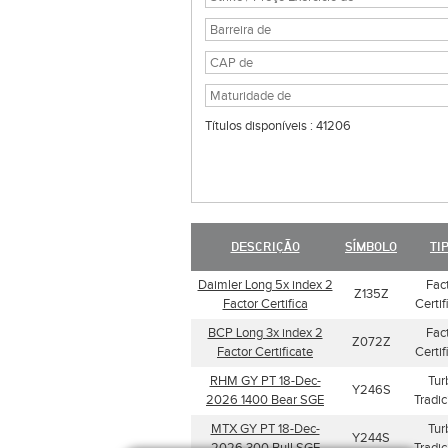
Títulos disponíveis : 41206
DESCRIÇÃO
SÍMBOLO
TI
Daimler Long 5x index 2
Fac
Z135Z
Factor Certifica
Certif
BCP Long 3x index 2
Fac
Z072Z
Factor Certificate
Certif
RHM GY PT 18-Dec-
Tur
Y246S
2026 1400 Bear SGE
Tradic
MTX GY PT 18-Dec-
Tur
Y244S