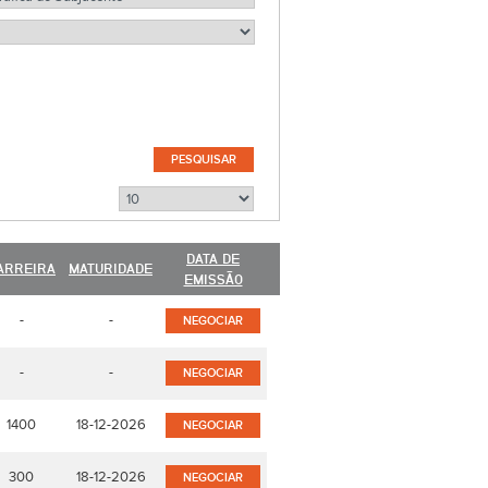
DATA DE
ARREIRA
MATURIDADE
EMISSÃO
-
-
NEGOCIAR
-
-
NEGOCIAR
1400
18-12-2026
NEGOCIAR
300
18-12-2026
NEGOCIAR