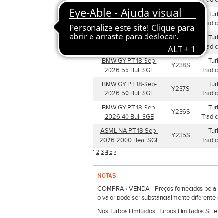
2026 300 Bull SGE
Tradic
MTX GY PT 18-Dec-
Tur
Y243S
2026 280 Bull SGE
Tradic
BMW GY PT 18-Sep-
Tur
Y242S
2026 70 Bear SGE
Tradic
BMW GY PT 18-Sep-
Tur
Y238S
2026 55 Bull SGE
Tradic
BMW GY PT 18-Sep-
Tur
Y237S
2026 50 Bull SGE
Tradic
BMW GY PT 18-Sep-
Tur
Y236S
2026 40 Bull SGE
Tradic
ASML NA PT 18-Sep-
Tur
Y235S
2026 2000 Bear SGE
Tradic
1
2
3
4
5
>
NOTAS
COMPRA / VENDA - Preços fornecidos pela Bo
o valor pode ser substancialmente diferente 
Nos Turbos ilimitados, Turbos ilimitados SL 