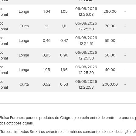
ional
12:24:46
bo
06/08/2026
Longa
1,04
1,05
280,00
-
ional
12:26:08
bo
06/08/2026
Curta
1,1
1,11
70,00
-
ional
12:25:53
bo
06/08/2026
Longa
0,46
0,47
55,00
-
ional
12:24:51
bo
06/08/2026
Longa
0,95
0,96
50,00
-
ional
12:25:53
bo
06/08/2026
Longa
1,95
1,96
40,00
-
ional
12:25:30
bo
06/08/2026
Curta
0,52
0,53
2000,00
-
ional
12:22:58
lsa Euronext para os produtos do Citigroup ou pela entidade emitente para os 
das cotações atuais.
e Turbos ilimitados Smart os caracteres numéricos constantes da sua descrição r