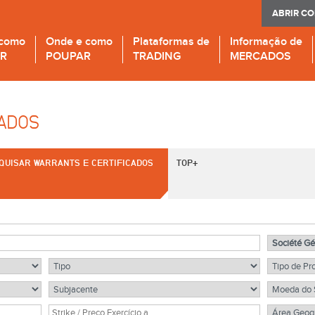
ABRIR C
 como
Onde e como
Plataformas de
Informação de
IR
POUPAR
TRADING
MERCADOS
CADOS
QUISAR WARRANTS E CERTIFICADOS
TOP+