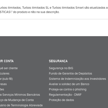
 Turbos ilimitados, Turbos ilimitados SL e Turbos ilimitados Smart são atualizado
TICAS\" do produto e não na sua descrição.
IR CONTA
SEGURANÇA
uê ser cliente
Segurança no BiG
iculares
Fundo de Garantia de Depósitos
r (sub-18)
Sistema de Indemnização aos Investidores
resas
Avaliar a solidez de um Banco
ões
Proteja-se contra o phishing
a Serviços Mínimos Bancários
Regulamentação - DMIF
iço de Mudança de Conta
Proteção de dados
sário de Terminologia Abreviada