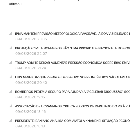
afirmou.
IPMA MANTÉM PREVISÃO METEOROLÓGICA FAVORÁVEL À BOA VISIBILIDADE 
09/08/2026 23:05
PROTEÇÃO CIVIL E BOMBEIROS SÃO "UMA PRIORIDADE NACIONAL E DO GO
09/08/2026 22:07
TRUMP ADMITE DEIXAR AUMENTAR PRESSÃO ECONÓMICA SOBRE IRÃO EM V
09/08/2026 21:24
LUÍS NEVES DIZ QUE REPAROS DE SEGURO SOBRE INCÊNDIOS SÃO ALERTA P
09/08/2026 20:40
BOMBEIROS PEDEM A SEGURO PARA AJUDAR A "ACELERAR DISCUSSÃO" SO
09/08/2026 19:15
ASSOCIAÇÃO DE UCRANIANOS CRITICA ELOGIOS DE DEPUTADO DO PS À RÚ
09/08/2026 18:46
PRESIDENTE IRANIANO ANALISA COM AIATOLA KHAMENEI SITUAÇÃO ECON
09/08/2026 16:18