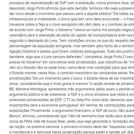
processo de reprivatização da TAP com a alienação, numa primeira fase, de
deputado Jorge Pinto afirmou que esta decisão "embora não seja surpreend
dar lucro desde o momento que passou para a alçada pública"."De todos os
infraestruturas e mobilidade, o único que tem uma data anunciada -- o final d
travessia sobre o Tejo e o novo aeroporto não têm data, e o comboio de alt
de acordo com Jorge Pinto, o Governo "coloca-se numa má posição negocia
calendário para a alienação de parte do capital da transportadora área naci
segundo o deputado do Livre, "tem condições únicas no que diz respeito d
percentagem de população emigrada, mas também pelo facto de o território
ligação histórica a países que foram colónias portuguesas. Tudo isto justi
bandeira, algo que o Livre sempre defendeu", completou Jorge Pinto.O sec
pressa do Governo" em concretizar esta privatização, que classificou de "
não só o Estado não se pode livrar, como deve criar condições para que te
o Estado manter, nesta fase, o controlo maioritário da companhia aérea, Rai
privatizações."De um momento para o outro, o Estado deixa de ser maiorit
disse, considerando que o mais grave é mesmo "a opção errada de privati
BE, Mariana Mortágua, apresentou três argumentos pelos quais o partido se
argumento político e de soberania: a TAP é a única empresa que resta e a
anteriores privatizações da EDP, CTT ou Galp.Por outro lado, destacou q
importantes para a economia portuguesa" em termos de contribuições par
exportações."Finalmente, o argumento financeiro: a TAP dá lucro, não qu
Banco", afirmou, considerando que "não há nenhuma boa razão para aceita
única do PAN, Inês de Sousa Real, pediu que seja garantida a "proteção d
da nação, na próxima semana, o primeiro-ministro deve dar "respostas sobr
a insistência e a teimosia nesta privatização porque estão a vender um dos a