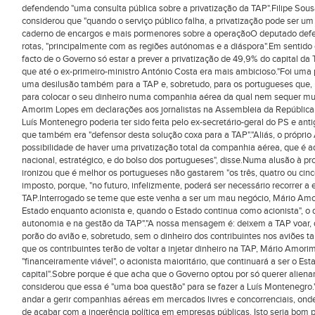
defendendo "uma consulta pública sobre a privatização da TAP".Filipe Sous
considerou que "quando o serviço público falha, a privatização pode ser um
caderno de encargos e mais pormenores sobre a operaçãoO deputado def
rotas, "principalmente com as regiões autónomas e a diáspora".Em sentido c
facto de o Governo só estar a prever a privatização de 49,9% do capital da
que até o ex-primeiro-ministro António Costa era mais ambicioso."Foi uma
uma desilusão também para a TAP e, sobretudo, para os portugueses que, n
para colocar o seu dinheiro numa companhia aérea da qual nem sequer muit
Amorim Lopes em declarações aos jornalistas na Assembleia da República
Luís Montenegro poderia ter sido feita pelo ex-secretário-geral do PS e ant
que também era "defensor desta solução coxa para a TAP"."Aliás, o próprio
possibilidade de haver uma privatização total da companhia aérea, que é 
nacional, estratégico, e do bolso dos portugueses", disse.Numa alusão à pr
ironizou que é melhor os portugueses não gastarem "os três, quatro ou ci
imposto, porque, "no futuro, infelizmente, poderá ser necessário recorrer a 
TAP.Interrogado se teme que este venha a ser um mau negócio, Mário Am
Estado enquanto acionista e, quando o Estado continua como acionista", o qu
autonomia e na gestão da TAP"."A nossa mensagem é: deixem a TAP voar, d
porão do avião e, sobretudo, sem o dinheiro dos contribuintes nos aviões 
que os contribuintes terão de voltar a injetar dinheiro na TAP, Mário Amo
"financeiramente viável", o acionista maioritário, que continuará a ser o 
capital".Sobre porque é que acha que o Governo optou por só querer aliena
considerou que essa é "uma boa questão" para se fazer a Luís Montenegro.
andar a gerir companhias aéreas em mercados livres e concorrenciais, ond
de acabar com a ingerência política em empresas públicas. Isto seria bom p