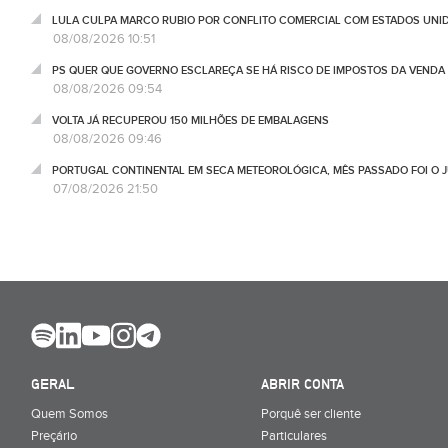
LULA CULPA MARCO RUBIO POR CONFLITO COMERCIAL COM ESTADOS UNI
08/08/2026 10:51
PS QUER QUE GOVERNO ESCLAREÇA SE HÁ RISCO DE IMPOSTOS DA VEND
08/08/2026 09:54
VOLTA JÁ RECUPEROU 150 MILHÕES DE EMBALAGENS
08/08/2026 09:46
PORTUGAL CONTINENTAL EM SECA METEOROLÓGICA, MÊS PASSADO FOI O 
07/08/2026 21:50
GERAL
ABRIR CONTA
Quem Somos
Porquê ser cliente
Preçário
Particulares