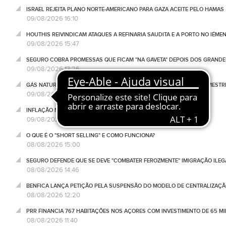
ISRAEL REJEITA PLANO NORTE-AMERICANO PARA GAZA ACEITE PELO HAMAS
09/08/2026 16:10
HOUTHIS REIVINDICAM ATAQUES A REFINARIA SAUDITA E A PORTO NO IÉME
09/08/2026 15:47
SEGURO COBRA PROMESSAS QUE FICAM "NA GAVETA" DEPOIS DOS GRANDE
09/08/2026 13:26
GÁS NATURAL DE CHIPRE IRÁ ABASTECER A EUROPA NO PRIMEIRO SEMESTR
09/08/2026 11:20
INFLAÇÃO NA CHINA ABRANDA PELO TERCEIRO MÊS CONSECUTIVO
09/08/2026 10:15
O QUE É O "SHORT SELLING" E COMO FUNCIONA?
08/08/2026 15:00
SEGURO DEFENDE QUE SE DEVE "COMBATER FEROZMENTE" IMIGRAÇÃO ILEG
08/08/2026 14:46
BENFICA LANÇA PETIÇÃO PELA SUSPENSÃO DO MODELO DE CENTRALIZAÇÃO
08/08/2026 12:20
PRR FINANCIA 767 HABITAÇÕES NOS AÇORES COM INVESTIMENTO DE 65 M
08/08/2026 11:40