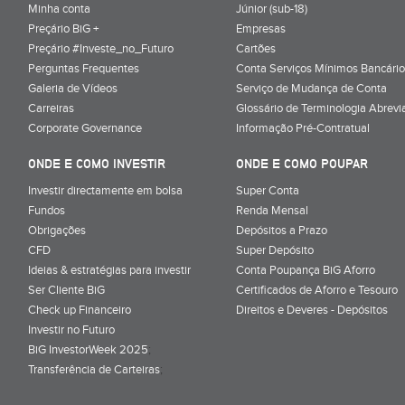
Minha conta
Júnior (sub-18)
Preçário BiG +
Empresas
Preçário #Investe_no_Futuro
Cartões
Perguntas Frequentes
Conta Serviços Mínimos Bancário
Galeria de Vídeos
Serviço de Mudança de Conta
Carreiras
Glossário de Terminologia Abrevi
Corporate Governance
Informação Pré-Contratual
ONDE E COMO INVESTIR
ONDE E COMO POUPAR
Investir directamente em bolsa
Super Conta
Fundos
Renda Mensal
Obrigações
Depósitos a Prazo
CFD
Super Depósito
Ideias & estratégias para investir
Conta Poupança BiG Aforro
Ser Cliente BiG
Certificados de Aforro e Tesouro
Check up Financeiro
Direitos e Deveres - Depósitos
Investir no Futuro
BiG InvestorWeek 2025
;
Transferência de Carteiras
;