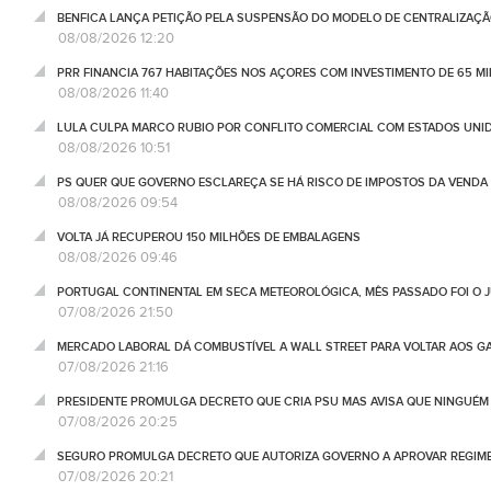
BENFICA LANÇA PETIÇÃO PELA SUSPENSÃO DO MODELO DE CENTRALIZAÇÃO
08/08/2026 12:20
PRR FINANCIA 767 HABITAÇÕES NOS AÇORES COM INVESTIMENTO DE 65 M
08/08/2026 11:40
LULA CULPA MARCO RUBIO POR CONFLITO COMERCIAL COM ESTADOS UNI
08/08/2026 10:51
PS QUER QUE GOVERNO ESCLAREÇA SE HÁ RISCO DE IMPOSTOS DA VEND
08/08/2026 09:54
VOLTA JÁ RECUPEROU 150 MILHÕES DE EMBALAGENS
08/08/2026 09:46
PORTUGAL CONTINENTAL EM SECA METEOROLÓGICA, MÊS PASSADO FOI O 
07/08/2026 21:50
MERCADO LABORAL DÁ COMBUSTÍVEL A WALL STREET PARA VOLTAR AOS GA
07/08/2026 21:16
PRESIDENTE PROMULGA DECRETO QUE CRIA PSU MAS AVISA QUE NINGUÉM
07/08/2026 20:25
SEGURO PROMULGA DECRETO QUE AUTORIZA GOVERNO A APROVAR REGIME
07/08/2026 20:21