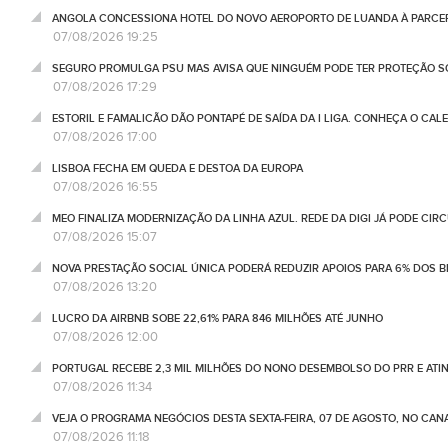
ANGOLA CONCESSIONA HOTEL DO NOVO AEROPORTO DE LUANDA À PARCE
07/08/2026 19:25
SEGURO PROMULGA PSU MAS AVISA QUE NINGUÉM PODE TER PROTEÇÃO S
07/08/2026 17:29
ESTORIL E FAMALICÃO DÃO PONTAPÉ DE SAÍDA DA I LIGA. CONHEÇA O CAL
07/08/2026 17:00
LISBOA FECHA EM QUEDA E DESTOA DA EUROPA
07/08/2026 16:55
MEO FINALIZA MODERNIZAÇÃO DA LINHA AZUL. REDE DA DIGI JÁ PODE CIR
07/08/2026 15:07
NOVA PRESTAÇÃO SOCIAL ÚNICA PODERÁ REDUZIR APOIOS PARA 6% DOS BE
07/08/2026 13:20
LUCRO DA AIRBNB SOBE 22,61% PARA 846 MILHÕES ATÉ JUNHO
07/08/2026 12:00
PORTUGAL RECEBE 2,3 MIL MILHÕES DO NONO DESEMBOLSO DO PRR E ATI
07/08/2026 11:34
VEJA O PROGRAMA NEGÓCIOS DESTA SEXTA-FEIRA, 07 DE AGOSTO, NO CA
07/08/2026 11:18