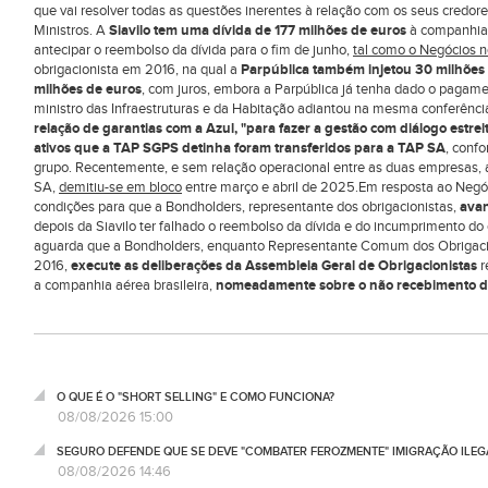
que vai resolver todas as questões inerentes à relação com os seus credores
Ministros. A
Siavilo tem uma dívida de 177 milhões de euros
à companhia 
antecipar o reembolso da dívida para o fim de junho,
tal como o Negócios n
obrigacionista em 2016, na qual a
Parpública também injetou 30 milhões
milhões de euros
, com juros, embora a Parpública já tenha dado o pagame
ministro das Infraestruturas e da Habitação adiantou na mesma conferênc
relação de garantias com a Azul, "para fazer a gestão com diálogo estrei
ativos que a TAP SGPS detinha foram transferidos para a TAP SA
, conf
grupo. Recentemente, e sem relação operacional entre as duas empresas, 
SA,
demitiu-se em bloco
entre março e abril de 2025.Em resposta ao Negóci
condições para que a Bondholders, representante dos obrigacionistas,
avan
depois da Siavilo ter falhado o reembolso da dívida e do incumprimento do c
aguarda que a Bondholders, enquanto Representante Comum dos Obrigaci
2016,
execute as deliberações da Assembleia Geral de Obrigacionistas
r
a companhia aérea brasileira,
nomeadamente sobre o não recebimento do
O QUE É O "SHORT SELLING" E COMO FUNCIONA?
08/08/2026 15:00
SEGURO DEFENDE QUE SE DEVE "COMBATER FEROZMENTE" IMIGRAÇÃO ILEG
08/08/2026 14:46