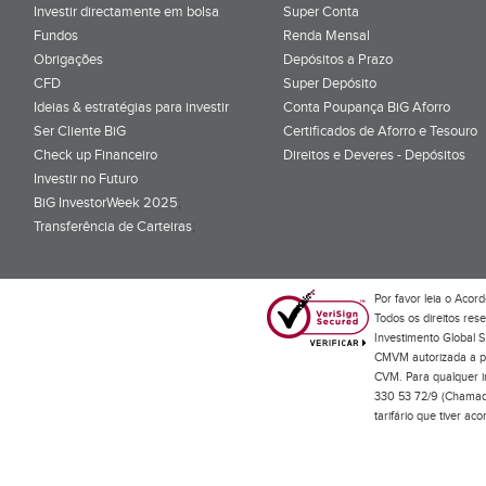
Investir directamente em bolsa
Super Conta
Fundos
Renda Mensal
Obrigações
Depósitos a Prazo
CFD
Super Depósito
Ideias & estratégias para investir
Conta Poupança BiG Aforro
Ser Cliente BiG
Certificados de Aforro e Tesouro
Check up Financeiro
Direitos e Deveres - Depósitos
Investir no Futuro
BiG InvestorWeek 2025
;
Transferência de Carteiras
;
Por favor leia o
Acord
Todos os direitos res
Investimento Global S
CMVM autorizada a pr
CVM. Para qualquer in
330 53 72/9 (Chamada
tarifário que tiver a