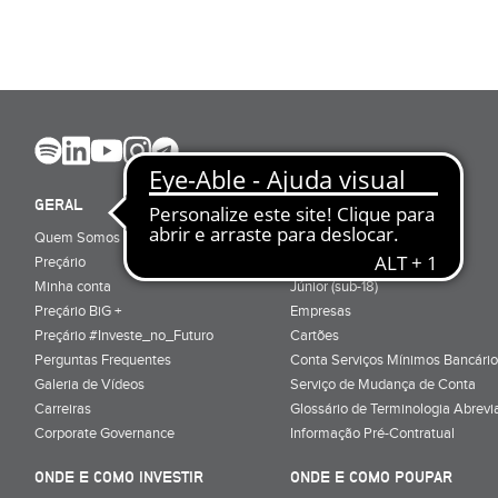
GERAL
ABRIR CONTA
Quem Somos
Porquê ser cliente
Preçário
Particulares
Minha conta
Júnior (sub-18)
Preçário BiG +
Empresas
Preçário #Investe_no_Futuro
Cartões
Perguntas Frequentes
Conta Serviços Mínimos Bancário
Galeria de Vídeos
Serviço de Mudança de Conta
Carreiras
Glossário de Terminologia Abrevi
Corporate Governance
Informação Pré-Contratual
ONDE E COMO INVESTIR
ONDE E COMO POUPAR