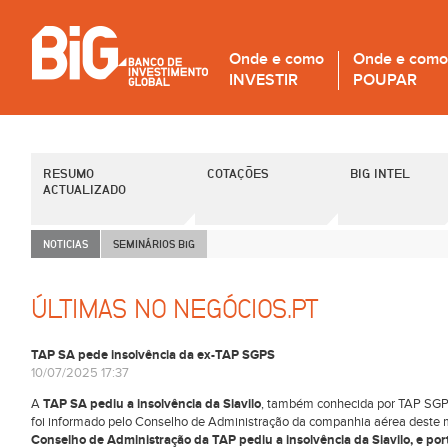
Onde e como
Onde e como
INVESTIR
POUPAR
RESUMO
COTAÇÕES
BIG INTEL
ACTUALIZADO
NOTICIAS
SEMINÁRIOS B
i
G
ÚLTIMAS NO NEGÓCIOS.PT
TAP SA pede insolvência da ex-TAP SGPS
10/07/2025 17:37
A
TAP SA pediu a insolvência da Siavilo
, também conhecida por TAP SGPS
foi informado pelo Conselho de Administração da companhia aérea deste
Conselho de Administração da TAP pediu a insolvência da Siavilo, e po