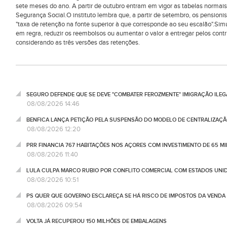
sete meses do ano. A partir de outubro entram em vigor as tabelas normais
Segurança Social.O instituto lembra que, a partir de setembro, os pension
"taxa de retenção na fonte superior à que corresponde ao seu escalão".S
em regra, reduzir os reembolsos ou aumentar o valor a entregar pelos cont
considerando as três versões das retenções.
SEGURO DEFENDE QUE SE DEVE "COMBATER FEROZMENTE" IMIGRAÇÃO ILEG
08/08/2026 14:46
BENFICA LANÇA PETIÇÃO PELA SUSPENSÃO DO MODELO DE CENTRALIZAÇÃO
08/08/2026 12:20
PRR FINANCIA 767 HABITAÇÕES NOS AÇORES COM INVESTIMENTO DE 65 M
08/08/2026 11:40
LULA CULPA MARCO RUBIO POR CONFLITO COMERCIAL COM ESTADOS UNI
08/08/2026 10:51
PS QUER QUE GOVERNO ESCLAREÇA SE HÁ RISCO DE IMPOSTOS DA VEND
08/08/2026 09:54
VOLTA JÁ RECUPEROU 150 MILHÕES DE EMBALAGENS