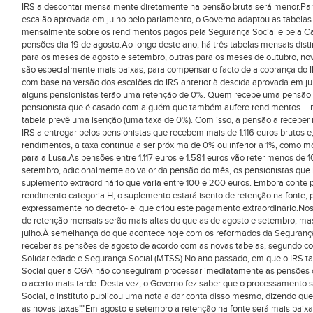
IRS a descontar mensalmente diretamente na pensão bruta será menor.Para r
escalão aprovada em julho pelo parlamento, o Governo adaptou as tabelas 
mensalmente sobre os rendimentos pagos pela Segurança Social e pela Ca
pensões dia 19 de agosto.Ao longo deste ano, há três tabelas mensais distin
para os meses de agosto e setembro, outras para os meses de outubro, n
são especialmente mais baixas, para compensar o facto de a cobrança do I
com base na versão dos escalões do IRS anterior à descida aprovada em j
alguns pensionistas terão uma retenção de 0%. Quem recebe uma pensão bru
pensionista que é casado com alguém que também aufere rendimentos -- nã
tabela prevê uma isenção (uma taxa de 0%). Com isso, a pensão a receber n
IRS a entregar pelos pensionistas que recebem mais de 1.116 euros brutos
rendimentos, a taxa continua a ser próxima de 0% ou inferior a 1%, como 
para a Lusa.As pensões entre 1.117 euros e 1.581 euros vão reter menos d
setembro, adicionalmente ao valor da pensão do mês, os pensionistas que
suplemento extraordinário que varia entre 100 e 200 euros. Embora conte p
rendimento categoria H, o suplemento estará isento de retenção na fonte,
expressamente no decreto-lei que criou este pagamento extraordinário.No
de retenção mensais serão mais altas do que as de agosto e setembro, mas
julho.À semelhança do que acontece hoje com os reformados da Segurança
receber as pensões de agosto de acordo com as novas tabelas, segundo conf
Solidariedade e Segurança Social (MTSS).No ano passado, em que o IRS t
Social quer a CGA não conseguiram processar imediatamente as pensões c
o acerto mais tarde. Desta vez, o Governo fez saber que o processamento s
Social, o instituto publicou uma nota a dar conta disso mesmo, dizendo que
as novas taxas"."Em agosto e setembro a retenção na fonte será mais baixa, 