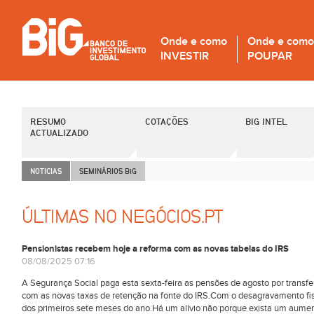
Onde e como
Onde e como
INVESTIR
POUPAR
RESUMO
COTAÇÕES
BIG INTEL
ACTUALIZADO
NOTICIAS
SEMINÁRIOS B
i
G
ÚLTIMAS NO NEGÓCIOS.PT
Pensionistas recebem hoje a reforma com as novas tabelas do IRS
08/08/2025 07:16
A Segurança Social paga esta sexta-feira as pensões de agosto por transfer
com as novas taxas de retenção na fonte do IRS.Com o desagravamento fisc
dos primeiros sete meses do ano.Há um alívio não porque exista um aume