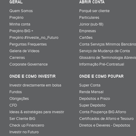
GERAL
ABRIR CONTA
Quem Somos
Porquê ser cliente
Preçário
Particulares
Minha conta
Júnior (sub-18)
Preçário BiG +
Empresas
Preçário #Investe_no_Futuro
Cartões
Perguntas Frequentes
Conta Serviços Mínimos Bancário
Galeria de Vídeos
Serviço de Mudança de Conta
Carreiras
Glossário de Terminologia Abrevi
Corporate Governance
Informação Pré-Contratual
ONDE E COMO INVESTIR
ONDE E COMO POUPAR
Investir directamente em bolsa
Super Conta
Fundos
Renda Mensal
Obrigações
Depósitos a Prazo
CFD
Super Depósito
Ideias & estratégias para investir
Conta Poupança BiG Aforro
Ser Cliente BiG
Certificados de Aforro e Tesouro
Check up Financeiro
Direitos e Deveres - Depósitos
Investir no Futuro