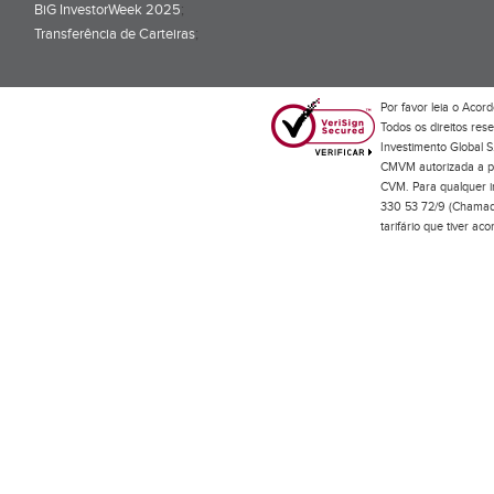
BiG InvestorWeek 2025
;
Transferência de Carteiras
;
Por favor leia o
Acord
Todos os direitos res
Investimento Global S
CMVM autorizada a pr
CVM. Para qualquer in
330 53 72/9 (Chamada
tarifário que tiver a