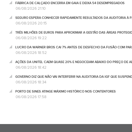
FÁBRICA DE CALÇADO ENCERRA EM GAIA E DEIXA 54 DESEMPREGADOS
06/08/2026 21:10
SEGURO ESPERA CONHECER RAPIDAMENTE RESULTADOS DA AUDITORIA À P
06/08/2026 20:15
TRÊS MILHÕES DE EUROS PARA APROXIMAR A GESTÃO DAS ÁREAS PROTEG
06/08/2026 19:22
LUCRO DA WARNER BROS CAI 7% ANTES DE DESFECHO DA FUSÃO COM PA
06/08/2026 18:52
AÇÕES DA UNITEL CAEM QUASE 20% E NEGOCEIAM ABAIXO DO PREÇO DE 
06/08/2026 18:42
GOVERNO DIZ QUE NÃO VAI INTERFERIR NA AUDITORIA DA IGF QUE SUSPEN
06/08/2026 18:34
PORTO DE SINES ATINGE MÁXIMO HISTÓRICO NOS CONTENTORES
06/08/2026 17:58