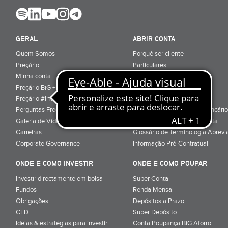
GERAL
ABRIR CONTA
Quem Somos
Porquê ser cliente
Preçário
Particulares
Minha conta
Júnior (sub-18)
Preçário BiG +
Empresas
Preçário #Investe_no_Futuro
Cartões
Perguntas Frequentes
Conta Serviços Mínimos Bancário
Galeria de Vídeos
Serviço de Mudança de Conta
Carreiras
Glossário de Terminologia Abrevi
Corporate Governance
Informação Pré-Contratual
ONDE E COMO INVESTIR
ONDE E COMO POUPAR
Investir directamente em bolsa
Super Conta
Fundos
Renda Mensal
Obrigações
Depósitos a Prazo
CFD
Super Depósito
Ideias & estratégias para investir
Conta Poupança BiG Aforro