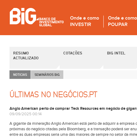
Onde e como
Onde e como
INVESTIR
POUPAR
RESUMO
COTAÇÕES
BIG INTEL
ACTUALIZADO
NOTICIAS
SEMINÁRIOS B
i
G
ÚLTIMAS NO NEGÓCIOS.PT
Anglo American perto de comprar Teck Resources em negócio de gigan
09/09/2025 00:14
A gigante da mineração Anglo American está perto de adquirir a empresa 
próximas do negócio citadas pela Bloomberg, e a transação poderá ser a
entre as duas empresas seria uma das maiores de sempre no setor da min