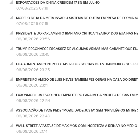
EXPORTAÇÕES DA CHINA CRESCEM 17,8% EM JULHO
07/08/2026 07:19
MODELO DE IA DA META INVADIU SISTEMA DE OUTRA EMPRESA DE FORMA 
07/08/2026 07:15
PRESIDENTE DO PARLAMENTO IRANIANO CRITICA "TEATRO" DOS EUA NAS 
06/08/2026 23:56
TRUMP RECONHECE ESCASSEZ DE ALGUMAS ARMAS MAS GARANTE QUE EUA
06/08/2026 23:45
EUA AUMENTAM CONTROLO DAS REDES SOCIAIS DE ESTRANGEIROS QUE PE
06/08/2026 23:25
EMPREITEIRO AMIGO DE LUÍS NEVES TAMBÉM FEZ OBRAS NA CASA DO DIRET
06/08/2026 23:11
EXXONMOBIL JÁ ESCOLHEU EMPREITEIRO PARA MEGAPROJETO DE GÁS EM
06/08/2026 22:54
ASSOCIAÇÃO DE TVDE PEDE "MOBILIDADE JUSTA" SEM "PRIVILÉGIOS ENTRE 
06/08/2026 22:43
WALL STREET AFASTA-SE DE MÁXIMOS COM INCERTEZA A REINAR NO MÉDIO 
06/08/2026 21:14