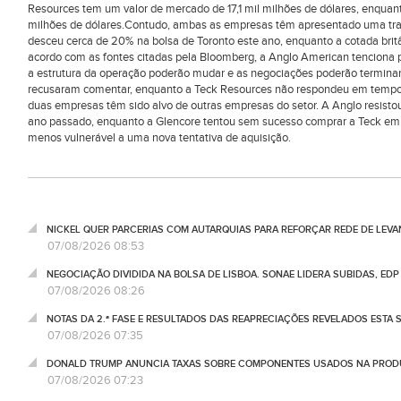
Resources tem um valor de mercado de 17,1 mil milhões de dólares, enquant
milhões de dólares.Contudo, ambas as empresas têm apresentado uma traj
desceu cerca de 20% na bolsa de Toronto este ano, enquanto a cotada brit
acordo com as fontes citadas pela Bloomberg, a Anglo American tenciona
a estrutura da operação poderão mudar e as negociações poderão termin
recusaram comentar, enquanto a Teck Resources não respondeu em tempo 
duas empresas têm sido alvo de outras empresas do setor. A Anglo resisto
ano passado, enquanto a Glencore tentou sem sucesso comprar a Teck em 2
menos vulnerável a uma nova tentativa de aquisição.
NICKEL QUER PARCERIAS COM AUTARQUIAS PARA REFORÇAR REDE DE LEVA
07/08/2026 08:53
NEGOCIAÇÃO DIVIDIDA NA BOLSA DE LISBOA. SONAE LIDERA SUBIDAS, ED
07/08/2026 08:26
NOTAS DA 2.ª FASE E RESULTADOS DAS REAPRECIAÇÕES REVELADOS ESTA S
07/08/2026 07:35
DONALD TRUMP ANUNCIA TAXAS SOBRE COMPONENTES USADOS NA PRODUÇ
07/08/2026 07:23