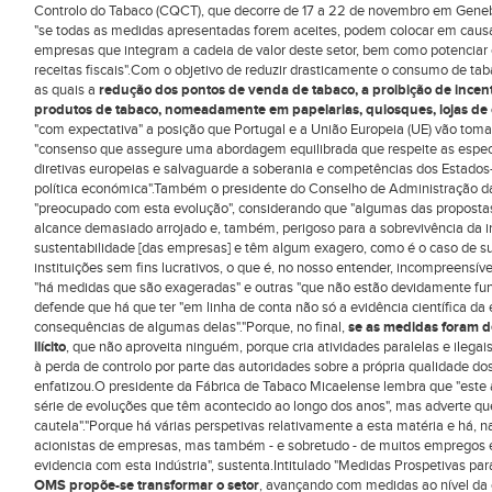
Controlo do Tabaco (CQCT), que decorre de 17 a 22 de novembro em Genebra
"se todas as medidas apresentadas forem aceites, podem colocar em causa
empresas que integram a cadeia de valor deste setor, bem como potenciar c
receitas fiscais".Com o objetivo de reduzir drasticamente o consumo de ta
as quais a
redução dos pontos de venda de tabaco, a proibição de incenti
produtos de tabaco, nomeadamente em papelarias, quiosques, lojas de
"com expectativa" a posição que Portugal e a União Europeia (UE) vão toma
"consenso que assegure uma abordagem equilibrada que respeite as espec
diretivas europeias e salvaguarde a soberania e competências dos Estado
política económica".Também o presidente do Conselho de Administração da
"preocupado com esta evolução", considerando que "algumas das propostas
alcance demasiado arrojado e, também, perigoso para a sobrevivência da 
sustentabilidade [das empresas] e têm algum exagero, como é o caso de sug
instituições sem fins lucrativos, o que é, no nosso entender, incompreensí
"há medidas que são exageradas" e outras "que não estão devidamente fun
defende que há que ter "em linha de conta não só a evidência científica d
consequências de algumas delas"."Porque, no final,
se as medidas foram d
ilícito
, que não aproveita ninguém, porque cria atividades paralelas e ilegais
à perda de controlo por parte das autoridades sobre a própria qualidade do
enfatizou.O presidente da Fábrica de Tabaco Micaelense lembra que "est
série de evoluções que têm acontecido ao longo dos anos", mas adverte q
cautela"."Porque há várias perspetivas relativamente a esta matéria e há, 
acionistas de empresas, mas também - e sobretudo - de muitos empregos 
evidencia com esta indústria", sustenta.Intitulado "Medidas Prospetivas pa
OMS propõe-se transformar o setor
, avançando com medidas ao nível da