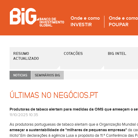
Onde e como
Onde e como
INVESTIR
POUPAR
RESUMO
COTAÇÕES
BIG INTEL
ACTUALIZADO
NOTICIAS
SEMINÁRIOS B
i
G
ÚLTIMAS NO NEGÓCIOS.PT
Produtoras de tabaco alertam para medidas da OMS que ameaçam o se
11/10/2025 10:35
As produtoras portuguesas de tabaco alertam que a Organização Mundial
ameaçar a sustentabilidade de "milhares de pequenas empresas"
da cad
ilícito".Em declarações à agência Lusa a propósito da 11.ª Conferência da