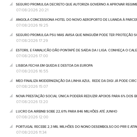
SEGURO PROMULGA DECRETO QUE AUTORIZA GOVERNO A APROVAR REGIME
07/08/2026 20:21
ANGOLA CONCESSIONA HOTEL DO NOVO AEROPORTO DE LUANDA À PARCE
07/08/2026 19:25
SEGURO PROMULGA PSU MAS AVISA QUE NINGUÉM PODE TER PROTEÇÃO S
07/08/2026 17:29
ESTORIL E FAMALICÃO DÃO PONTAPÉ DE SAÍDA DA I LIGA. CONHEÇA O CAL
07/08/2026 17:00
LISBOA FECHA EM QUEDA E DESTOA DA EUROPA
07/08/2026 16:55
MEO FINALIZA MODERNIZAÇÃO DA LINHA AZUL. REDE DA DIGI JÁ PODE CIR
07/08/2026 15:07
NOVA PRESTAÇÃO SOCIAL ÚNICA PODERÁ REDUZIR APOIOS PARA 6% DOS BE
07/08/2026 13:20
LUCRO DA AIRBNB SOBE 22,61% PARA 846 MILHÕES ATÉ JUNHO
07/08/2026 12:00
PORTUGAL RECEBE 2,3 MIL MILHÕES DO NONO DESEMBOLSO DO PRR E ATI
07/08/2026 11:34