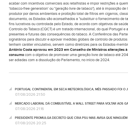
acabar com incentivos comerciais aos retalhistas e impor restrições a q
'tobacco-free generation' ou "geração livre de tabaco"), até à imposição de
produtor por danos ambientais e proibição total de filtros em cigarros, cla
documento, os Estados são aconselhados a "substituir o fornecimento de ta
fins lucrativos ou controlada pelo Estado, de acordo com objetivos de sa
Controlo do Tabaco (CQCT) é um tratado internacional, do qual Portugal e a
presentes e futuras das consequências do tabaco. A Conferência das Part
signatários para discutir e aprovar medidas globais de controlo de produt
tenham caráter vinculativo, servem como diretrizes para os Estados-mem
António Costa aprovou em 2023 em Conselho de Ministros alterações à 
consumo
com o objetivo de promover uma geração livre de tabaco até 204
ser adiadas com a dissolução do Parlamento, no início de 2024.
PORTUGAL CONTINENTAL EM SECA METEOROLÓGICA, MÊS PASSADO FOI O 
07/08/2026 21:50
MERCADO LABORAL DÁ COMBUSTÍVEL A WALL STREET PARA VOLTAR AOS GA
07/08/2026 21:16
PRESIDENTE PROMULGA DECRETO QUE CRIA PSU MAS AVISA QUE NINGUÉM
07/08/2026 20:25