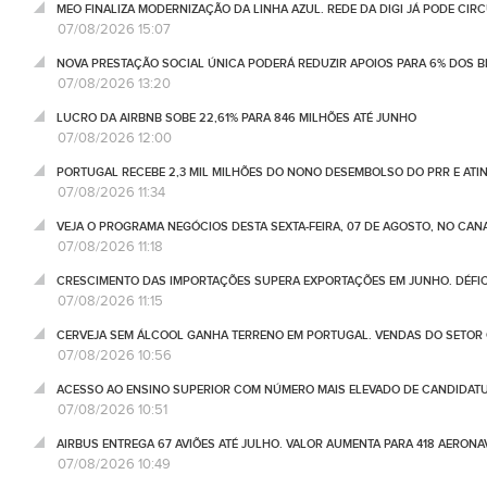
MEO FINALIZA MODERNIZAÇÃO DA LINHA AZUL. REDE DA DIGI JÁ PODE CIR
07/08/2026 15:07
NOVA PRESTAÇÃO SOCIAL ÚNICA PODERÁ REDUZIR APOIOS PARA 6% DOS BE
07/08/2026 13:20
LUCRO DA AIRBNB SOBE 22,61% PARA 846 MILHÕES ATÉ JUNHO
07/08/2026 12:00
PORTUGAL RECEBE 2,3 MIL MILHÕES DO NONO DESEMBOLSO DO PRR E ATI
07/08/2026 11:34
VEJA O PROGRAMA NEGÓCIOS DESTA SEXTA-FEIRA, 07 DE AGOSTO, NO CA
07/08/2026 11:18
CRESCIMENTO DAS IMPORTAÇÕES SUPERA EXPORTAÇÕES EM JUNHO. DÉFICE
07/08/2026 11:15
CERVEJA SEM ÁLCOOL GANHA TERRENO EM PORTUGAL. VENDAS DO SETOR C
07/08/2026 10:56
ACESSO AO ENSINO SUPERIOR COM NÚMERO MAIS ELEVADO DE CANDIDATU
07/08/2026 10:51
AIRBUS ENTREGA 67 AVIÕES ATÉ JULHO. VALOR AUMENTA PARA 418 AERONA
07/08/2026 10:49