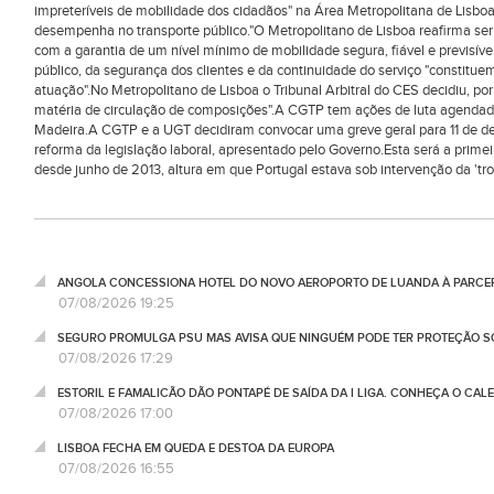
impreteríveis de mobilidade dos cidadãos" na Área Metropolitana de Lisboa
desempenha no transporte público."O Metropolitano de Lisboa reafirma ser po
com a garantia de um nível mínimo de mobilidade segura, fiável e previsível
público, da segurança dos clientes e da continuidade do serviço "constitue
atuação".No Metropolitano de Lisboa o Tribunal Arbitral do CES decidiu, po
matéria de circulação de composições".A CGTP tem ações de luta agendadas 
Madeira.A CGTP e a UGT decidiram convocar uma greve geral para 11 de de
reforma da legislação laboral, apresentado pelo Governo.Esta será a primeir
desde junho de 2013, altura em que Portugal estava sob intervenção da 'troi
ANGOLA CONCESSIONA HOTEL DO NOVO AEROPORTO DE LUANDA À PARCE
07/08/2026 19:25
SEGURO PROMULGA PSU MAS AVISA QUE NINGUÉM PODE TER PROTEÇÃO S
07/08/2026 17:29
ESTORIL E FAMALICÃO DÃO PONTAPÉ DE SAÍDA DA I LIGA. CONHEÇA O CAL
07/08/2026 17:00
LISBOA FECHA EM QUEDA E DESTOA DA EUROPA
07/08/2026 16:55