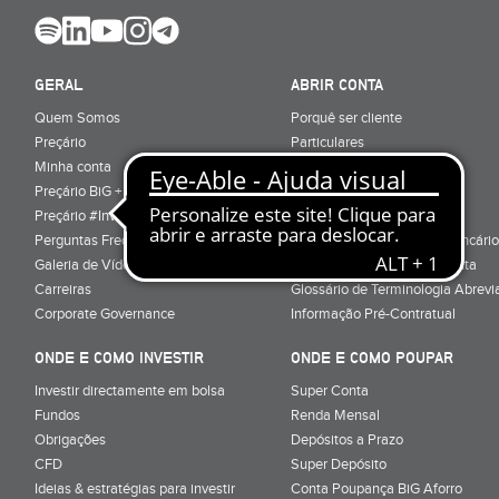
GERAL
ABRIR CONTA
Quem Somos
Porquê ser cliente
Preçário
Particulares
Minha conta
Júnior (sub-18)
Preçário BiG +
Empresas
Preçário #Investe_no_Futuro
Cartões
Perguntas Frequentes
Conta Serviços Mínimos Bancário
Galeria de Vídeos
Serviço de Mudança de Conta
Carreiras
Glossário de Terminologia Abrevi
Corporate Governance
Informação Pré-Contratual
ONDE E COMO INVESTIR
ONDE E COMO POUPAR
Investir directamente em bolsa
Super Conta
Fundos
Renda Mensal
Obrigações
Depósitos a Prazo
CFD
Super Depósito
Ideias & estratégias para investir
Conta Poupança BiG Aforro