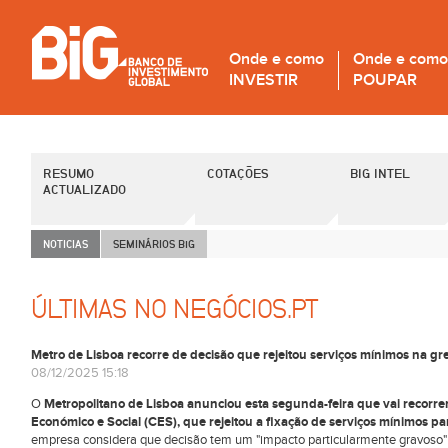
Onde e como
Onde e como
INVESTIR
POUPAR
RESUMO
COTAÇÕES
BIG INTEL
ACTUALIZADO
NOTICIAS
SEMINÁRIOS B
i
G
ÚLTIMAS NO NEGÓCIOS.PT
Metro de Lisboa recorre de decisão que rejeitou serviços mínimos na gr
08/12/2025 15:18
O
Metropolitano de Lisboa anunciou esta segunda-feira que vai recorrer
Económico e Social (CES), que rejeitou a fixação de serviços mínimos par
empresa considera que decisão tem um "impacto particularmente gravoso"