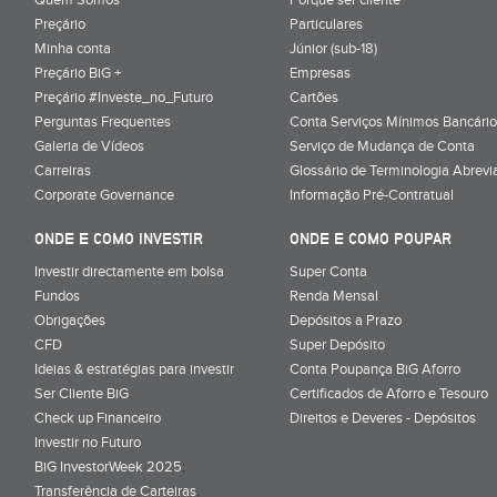
Preçário
Particulares
Minha conta
Júnior (sub-18)
Preçário BiG +
Empresas
Preçário #Investe_no_Futuro
Cartões
Perguntas Frequentes
Conta Serviços Mínimos Bancário
Galeria de Vídeos
Serviço de Mudança de Conta
Carreiras
Glossário de Terminologia Abrevi
Corporate Governance
Informação Pré-Contratual
ONDE E COMO INVESTIR
ONDE E COMO POUPAR
Investir directamente em bolsa
Super Conta
Fundos
Renda Mensal
Obrigações
Depósitos a Prazo
CFD
Super Depósito
Ideias & estratégias para investir
Conta Poupança BiG Aforro
Ser Cliente BiG
Certificados de Aforro e Tesouro
Check up Financeiro
Direitos e Deveres - Depósitos
Investir no Futuro
BiG InvestorWeek 2025
;
Transferência de Carteiras
;