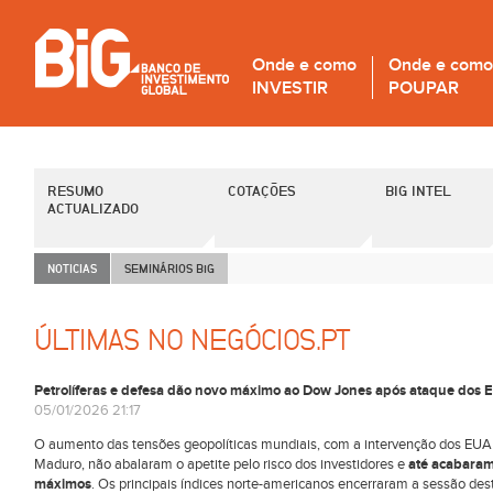
Onde e como
Onde e como
INVESTIR
POUPAR
RESUMO
COTAÇÕES
BIG INTEL
ACTUALIZADO
NOTICIAS
SEMINÁRIOS B
i
G
ÚLTIMAS NO NEGÓCIOS.PT
Petrolíferas e defesa dão novo máximo ao Dow Jones após ataque dos 
05/01/2026 21:17
O aumento das tensões geopolíticas mundiais, com a intervenção dos EUA 
Maduro, não abalaram o apetite pelo risco dos investidores e
até acabaram
máximos
. Os principais índices norte-americanos encerraram a sessão des