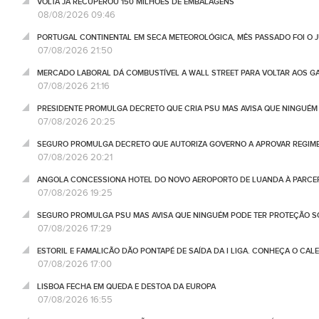
VOLTA JÁ RECUPEROU 150 MILHÕES DE EMBALAGENS
08/08/2026 09:46
PORTUGAL CONTINENTAL EM SECA METEOROLÓGICA, MÊS PASSADO FOI O 
07/08/2026 21:50
MERCADO LABORAL DÁ COMBUSTÍVEL A WALL STREET PARA VOLTAR AOS GA
07/08/2026 21:16
PRESIDENTE PROMULGA DECRETO QUE CRIA PSU MAS AVISA QUE NINGUÉM
07/08/2026 20:25
SEGURO PROMULGA DECRETO QUE AUTORIZA GOVERNO A APROVAR REGIME
07/08/2026 20:21
ANGOLA CONCESSIONA HOTEL DO NOVO AEROPORTO DE LUANDA À PARCE
07/08/2026 19:25
SEGURO PROMULGA PSU MAS AVISA QUE NINGUÉM PODE TER PROTEÇÃO S
07/08/2026 17:29
ESTORIL E FAMALICÃO DÃO PONTAPÉ DE SAÍDA DA I LIGA. CONHEÇA O CAL
07/08/2026 17:00
LISBOA FECHA EM QUEDA E DESTOA DA EUROPA
07/08/2026 16:55