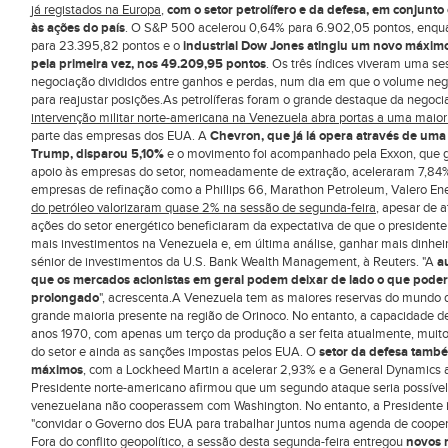
já registados na Europa
,
com o setor petrolífero e da defesa, em conjunt
às ações do país
. O S&P 500 acelerou 0,64% para 6.902,05 pontos, enq
para 23.395,82 pontos e o
industrial Dow Jones atingiu um novo máximo
pela primeira vez, nos 49.209,95 pontos
. Os três índices viveram uma ses
negociação divididos entre ganhos e perdas, num dia em que o volume nego
para reajustar posições.As petrolíferas foram o grande destaque da negoc
intervenção militar norte-americana na Venezuela abra portas a uma maior
parte das empresas dos EUA. A
Chevron, que já lá opera através de uma 
Trump, disparou
5,10
%
e o movimento foi acompanhado pela Exxon, que g
apoio às empresas do setor, nomeadamente de extração, aceleraram 7,84%
empresas de refinação como a Phillips 66, Marathon Petroleum, Valero E
do petróleo valorizaram quase 2% na sessão de segunda-feira
, apesar de 
ações do setor energético beneficiaram da expectativa de que o presidente 
mais investimentos na Venezuela e, em última análise, ganhar mais dinheiro
sénior de investimentos da U.S. Bank Wealth Management, à Reuters. "A
a
que os mercados acionistas em geral podem deixar de lado o que poderi
prolongado
", acrescenta.A Venezuela tem as maiores reservas do mundo d
grande maioria presente na região de Orinoco. No entanto, a capacidade de 
anos 1970, com apenas um terço da produção a ser feita atualmente, muito
do setor e ainda as sanções impostas pelos EUA. O
setor da defesa també
máximos
, com a Lockheed Martin a acelerar 2,93% e a General Dynamics 
Presidente norte-americano afirmou que um segundo ataque seria possível
venezuelana não cooperassem com Washington. No entanto, a Presidente in
"convidar o Governo dos EUA para trabalhar juntos numa agenda de coope
Fora do conflito geopolítico, a sessão desta segunda-feira entregou
novos 