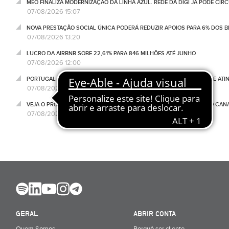
MEO FINALIZA MODERNIZAÇÃO DA LINHA AZUL. REDE DA DIGI JÁ PODE CIR
07/08/2026 15:07
NOVA PRESTAÇÃO SOCIAL ÚNICA PODERÁ REDUZIR APOIOS PARA 6% DOS BE
07/08/2026 13:20
LUCRO DA AIRBNB SOBE 22,61% PARA 846 MILHÕES ATÉ JUNHO
07/08/2026 12:00
PORTUGAL RECEBE 2,3 MIL MILHÕES DO NONO DESEMBOLSO DO PRR E ATI
07/08/2026 11:34
VEJA O PROGRAMA NEGÓCIOS DESTA SEXTA-FEIRA, 07 DE AGOSTO, NO CA
07/08/2026 11:18
GERAL
ABRIR CONTA
Quem Somos
Porquê ser cliente