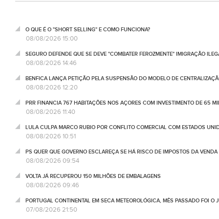
O QUE É O "SHORT SELLING" E COMO FUNCIONA?
08/08/2026 15:00
SEGURO DEFENDE QUE SE DEVE "COMBATER FEROZMENTE" IMIGRAÇÃO ILEG
08/08/2026 14:46
BENFICA LANÇA PETIÇÃO PELA SUSPENSÃO DO MODELO DE CENTRALIZAÇÃO
08/08/2026 12:20
PRR FINANCIA 767 HABITAÇÕES NOS AÇORES COM INVESTIMENTO DE 65 M
08/08/2026 11:40
LULA CULPA MARCO RUBIO POR CONFLITO COMERCIAL COM ESTADOS UNI
08/08/2026 10:51
PS QUER QUE GOVERNO ESCLAREÇA SE HÁ RISCO DE IMPOSTOS DA VEND
08/08/2026 09:54
VOLTA JÁ RECUPEROU 150 MILHÕES DE EMBALAGENS
08/08/2026 09:46
PORTUGAL CONTINENTAL EM SECA METEOROLÓGICA, MÊS PASSADO FOI O 
07/08/2026 21:50