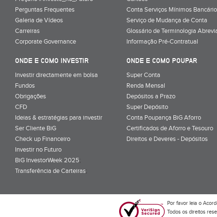
Perguntas Frequentes
Conta Serviços Mínimos Bancário
Galeria de Vídeos
Serviço de Mudança de Conta
Carreiras
Glossário de Terminologia Abrevi
Corporate Governance
Informação Pré-Contratual
ONDE E COMO INVESTIR
ONDE E COMO POUPAR
Investir directamente em bolsa
Super Conta
Fundos
Renda Mensal
Obrigações
Depósitos a Prazo
CFD
Super Depósito
Ideias & estratégias para investir
Conta Poupança BiG Aforro
Ser Cliente BiG
Certificados de Aforro e Tesouro
Check up Financeiro
Direitos e Deveres - Depósitos
Investir no Futuro
BiG InvestorWeek 2025
;
Transferência de Carteiras
;
Por favor leia o
Acord
Todos os direitos res