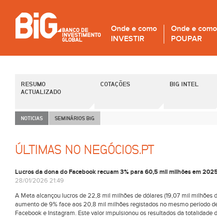
Onde e como
Onde e como
INVESTIR
POUPAR
RESUMO
COTAÇÕES
BIG INTEL
ACTUALIZADO
NOTICIAS
SEMINÁRIOS B
i
G
ÚLTIMAS NO NEGÓCIOS.PT
Lucros da dona do Facebook recuam 3% para 60,5 mil milhões em 202
28/01/2026 21:49
A Meta alcançou lucros de 22,8 mil milhões de dólares (19,07 mil milhões d
aumento de 9% face aos 20,8 mil milhões registados no mesmo período de 
Facebook e Instagram. Este valor impulsionou os resultados da totalidade 