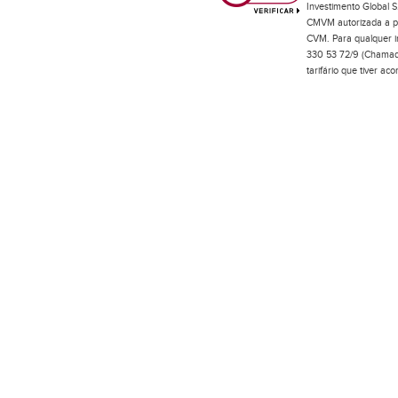
Investimento Global S
CMVM autorizada a pr
CVM. Para qualquer in
330 53 72/9 (Chamada
tarifário que tiver a