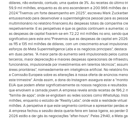
dólares, não evitando, contudo, uma quebra de 3%. As receitas do último 
59,9 mil milhões, enquanto as do ano ascenderam a 200.966 milhões de 
2024."Tivemos um forte desempenho em 2025", escreveu Mark Zuckerberg,
entusiasmado para desenvolver a superinteligência pessoal para as pesso
multimilionário no relatório financeiro.As despesas totais da companhia c
respetivamente. E as perspetivas é que os gastos continuem a aumentar, c
as despesas de capital fixaram-se em 72,22 mil milhões no ano, sendo q
significativo para este ano."Prevemos que as despesas de capital em 2026,
os 115 e 135 mil milhões de dólares, com um crescimento anual impulsiona
esforços do Meta Superintelligence Labs e os negócios principais", destaca 
em duas partes. "A maior parte do aumento será impulsionado pelos custos 
terceiros, maior depreciação e maiores despesas operacionais de infraest
funcionários, impulsionada por investimentos em talentos técnicos", assum
áreas prioritárias", nomeadamente em inteligência artificial. No relatório
a Comissão Europeia sobre as alterações à nossa oferta de anúncios men
este trimestre". Ainda assim, a dona do Instagram assegura estar a "monito
EUA que podem afetar significativamente os nossos negócios e resultados f
que envolvem a camada jovem.A empresa revela ainda receitas de 196,2 mil
"família de apps", onde se englobam as redes sociais como WhatsApp, Inst
milhões, enquanto o estúdio de "Reality Labs", onde está a realidade virtua
milhões. A perspetiva é que este segmento continue a apresentar perdas e
A empresa fechou a sessão desta quarta-feira em baixa ligeira, ao perder 
2026 estão a dar gás às negociações "after-hours". Pelas 21h40, a Meta g