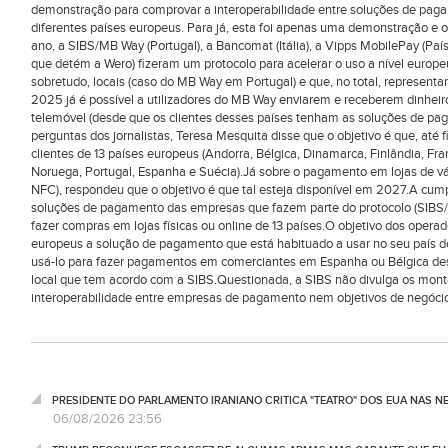
demonstração para comprovar a interoperabilidade entre soluções de pag
diferentes países europeus. Para já, esta foi apenas uma demonstração e o 
ano, a SIBS/MB Way (Portugal), a Bancomat (Itália), a Vipps MobilePay (País
que detém a Wero) fizeram um protocolo para acelerar o uso a nível euro
sobretudo, locais (caso do MB Way em Portugal) e que, no total, represen
2025 já é possível a utilizadores do MB Way enviarem e receberem dinheir
telemóvel (desde que os clientes desses países tenham as soluções de p
perguntas dos jornalistas, Teresa Mesquita disse que o objetivo é que, até f
clientes de 13 países europeus (Andorra, Bélgica, Dinamarca, Finlândia, Fr
Noruega, Portugal, Espanha e Suécia).Já sobre o pagamento em lojas de 
NFC), respondeu que o objetivo é que tal esteja disponível em 2027.A cumpr
soluções de pagamento das empresas que fazem parte do protocolo (SIBS
fazer compras em lojas físicas ou online de 13 países.O objetivo dos operad
europeus a solução de pagamento que está habituado a usar no seu país 
usá-lo para fazer pagamentos em comerciantes em Espanha ou Bélgica de
local que tem acordo com a SIBS.Questionada, a SIBS não divulga os mont
interoperabilidade entre empresas de pagamento nem objetivos de negóci
PRESIDENTE DO PARLAMENTO IRANIANO CRITICA "TEATRO" DOS EUA NAS 
06/08/2026 23:56