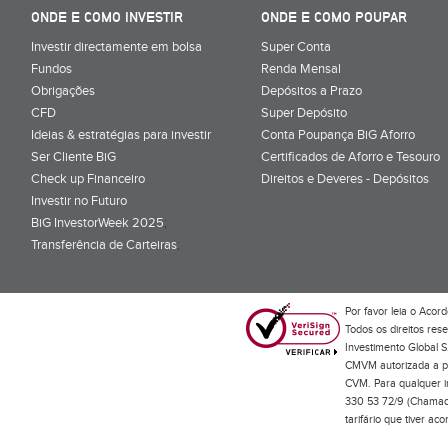
ONDE E COMO INVESTIR
ONDE E COMO POUPAR
Investir directamente em bolsa
Super Conta
Fundos
Renda Mensal
Obrigações
Depósitos a Prazo
CFD
Super Depósito
Ideias & estratégias para investir
Conta Poupança BiG Aforro
Ser Cliente BiG
Certificados de Aforro e Tesouro
Check up Financeiro
Direitos e Deveres - Depósitos
Investir no Futuro
BiG InvestorWeek 2025
;
Transferência de Carteiras
;
Por favor leia o
Acord
Todos os direitos res
Investimento Global S
CMVM autorizada a pr
CVM. Para qualquer in
330 53 72/9 (Chamada
tarifário que tiver a