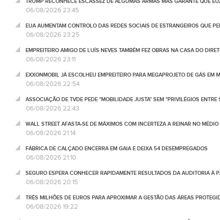
TRUMP RECONHECE ESCASSEZ DE ALGUMAS ARMAS MAS GARANTE QUE EUA
06/08/2026 23:45
EUA AUMENTAM CONTROLO DAS REDES SOCIAIS DE ESTRANGEIROS QUE PE
06/08/2026 23:25
EMPREITEIRO AMIGO DE LUÍS NEVES TAMBÉM FEZ OBRAS NA CASA DO DIRET
06/08/2026 23:11
EXXONMOBIL JÁ ESCOLHEU EMPREITEIRO PARA MEGAPROJETO DE GÁS EM
06/08/2026 22:54
ASSOCIAÇÃO DE TVDE PEDE "MOBILIDADE JUSTA" SEM "PRIVILÉGIOS ENTRE 
06/08/2026 22:43
WALL STREET AFASTA-SE DE MÁXIMOS COM INCERTEZA A REINAR NO MÉDIO 
06/08/2026 21:14
FÁBRICA DE CALÇADO ENCERRA EM GAIA E DEIXA 54 DESEMPREGADOS
06/08/2026 21:10
SEGURO ESPERA CONHECER RAPIDAMENTE RESULTADOS DA AUDITORIA À P
06/08/2026 20:15
TRÊS MILHÕES DE EUROS PARA APROXIMAR A GESTÃO DAS ÁREAS PROTEG
06/08/2026 19:22