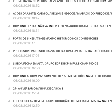
LUCRO DA WARNER BROS CAI 7% ANTES DE DESFECHO DA FUSÃO COM PA
06/08/2026 18:52
AÇÕES DA UNITEL CAEM QUASE 20% E NEGOCEIAM ABAIXO DO PREÇO DE 
06/08/2026 18:42
GOVERNO DIZ QUE NÃO VAI INTERFERIR NA AUDITORIA DA IGF QUE SUSPEN
06/08/2026 18:34
PORTO DE SINES ATINGE MÁXIMO HISTÓRICO NOS CONTENTORES
06/08/2026 17:58
PROFESSOR FRANCISCO CARVALHO GUERRA FUNDADOR DA CATÓLICA DO 
06/08/2026 17:06
LISBOA FECHA EM ALTA. GRUPO EDP E BCP IMPULSIONAM ÍNDICE
06/08/2026 16:50
GOVERNO APROVA INVESTIMENTO DE 1,58 MIL MILHÕES NA REDE DE DISTRIB
06/08/2026 16:09
27º ANIVERSÁRIO MARINA DE CASCAIS
06/08/2026 15:51
ECLIPSE SOLAR DEVE REDUZIR PRODUÇÃO FOTOVOLTAICA EM 5 GW NA PENÍ
06/08/2026 12:59