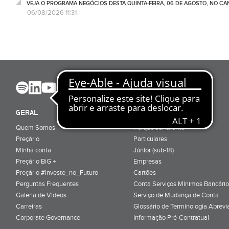
VEJA O PROGRAMA NEGÓCIOS DESTA QUINTA-FEIRA, 06 DE AGOSTO, NO C
06/08/2026 11:31
GERAL
ABRIR CONTA
Quem Somos
Porquê ser cliente
Preçário
Particulares
Minha conta
Júnior (sub-18)
Preçário BiG +
Empresas
Preçário #Investe_no_Futuro
Cartões
Perguntas Frequentes
Conta Serviços Mínimos Bancário
Galeria de Vídeos
Serviço de Mudança de Conta
Carreiras
Glossário de Terminologia Abrevi
Corporate Governance
Informação Pré-Contratual