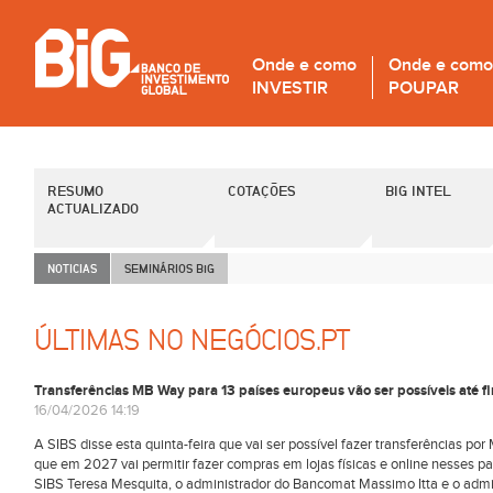
Onde e como
Onde e como
INVESTIR
POUPAR
RESUMO
COTAÇÕES
BIG INTEL
ACTUALIZADO
NOTICIAS
SEMINÁRIOS B
i
G
ÚLTIMAS NO NEGÓCIOS.PT
Transferências MB Way para 13 países europeus vão ser possíveis até fi
16/04/2026 14:19
A SIBS disse esta quinta-feira que vai ser possível fazer transferências po
que em 2027 vai permitir fazer compras em lojas físicas e online nesses 
SIBS Teresa Mesquita, o administrador do Bancomat Massimo Itta e o admin