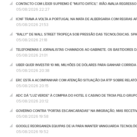
CONTACTO COM LÍDER SUPREMO É "MUITO DIFÍCIL". IRÃO AVALIA REGRESS
05/08/2026 22:27
ICNF TRAVA A VOLTA A PORTUGAL NA MATA DE ALBERGARIA COM REGRAS A
05/08/2026 21:53
"RALLY" DE WALL STREET TROPEÇA SOB PRESSÃO DAS TECNOLÓGICAS. SPA
05/08/2026 21:18
TELEFONEMAS E JORNALISTAS CHAMADOS AO GABINETE. OS BASTIDORES DA
05/08/2026 21:01
UBER QUER INVESTIR 10 MIL MILHÕES DE DÓLARES PARA GANHAR CORRIDA
05/08/2026 20:38
ERC ESTÁ A ACOMPANHAR COM ATENÇÃO SITUAÇÃO DA RTP SOBRE RELATÓR
05/08/2026 20:15
ADC DÁ "LUZ VERDE" À COMPRA DO HOTEL E CASINO DE TROIA PELO GRU
05/08/2026 20:12
GOVERNO CONTRA "PORTAS ESCANCARADAS" NA IMIGRAÇÃO, MAS RECETIV
05/08/2026 19:58
GOOGLE REORGANIZA EQUIPAS DE IA PARA MANTER VANGUARDA TECNOLÓ
05/08/2026 19:52