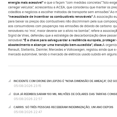
energia mais acessível"
e que o façam "com medidas concretas"."Isto exige 
carregar veículos", acrescentou a ACEA, que considerou que manter os preço
cidadãos e negócios a escolher métodos de transporte sem emissões".Ao
"necessidade de incentivar os combustíveis renováveis"
.A associação e
para baixar os preços dos combustíveis não discriminam pela sua composiç
aos consumidores com poupanças nas emissões de dióxido de carbono: qu
renováveis no 'mix', maior deveria ser o alívio na bomba", refere a associ
Sigrid de Vries, defendeu que a estratégia de descarbonização deve passar 
renovável.
"É a chave para salvaguardar a resiliência europeia, protege
abastecimento e alcançar uma transição bem-sucedida", disse.
A organiz
Renault, Stellantis, Daimler, Mercedes e Volkswagen, registou ainda que a 
mercado automóvel, tendo o mercado de elétricos usado subido em alguns 
INCIDENTE COM DRONE EM LEIPZIG É "NOVA DIMENSÃO DE AMEAÇA", DIZ 
05/08/2026 23:15
EUA JÁ REEMBOLSARAM 100 MIL MILHÕES DE DÓLARES DAS TARIFAS CONSI
05/08/2026 22:57
CARRIS: SÓ TRÊS PESSOAS RECEBERAM INDEMNIZAÇÃO, UM ANO DEPOIS
05/08/2026 22:47