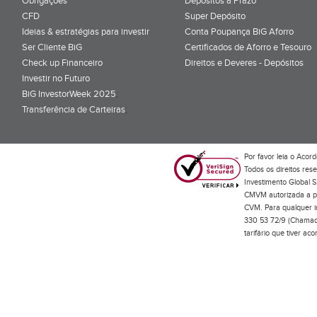
Obrigações
Depósitos a Prazo
CFD
Super Depósito
Ideias & estratégias para investir
Conta Poupança BiG Aforro
Ser Cliente BiG
Certificados de Aforro e Tesouro
Check up Financeiro
Direitos e Deveres - Depósitos
Investir no Futuro
BiG InvestorWeek 2025
;
Transferência de Carteiras
;
Por favor leia o
Acord
Todos os direitos res
Investimento Global S
CMVM autorizada a pr
CVM. Para qualquer in
330 53 72/9 (Chamada
tarifário que tiver a