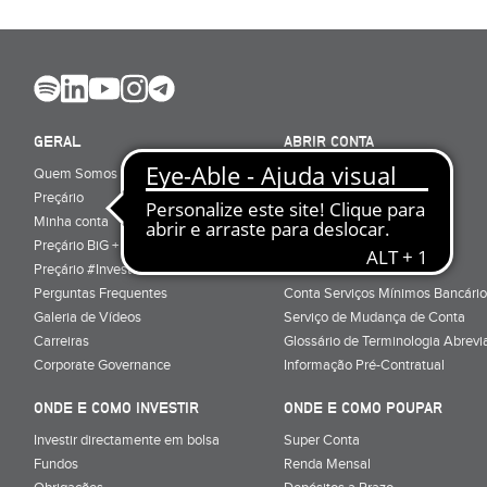
GERAL
ABRIR CONTA
Quem Somos
Porquê ser cliente
Preçário
Particulares
Minha conta
Júnior (sub-18)
Preçário BiG +
Empresas
Preçário #Investe_no_Futuro
Cartões
Perguntas Frequentes
Conta Serviços Mínimos Bancário
Galeria de Vídeos
Serviço de Mudança de Conta
Carreiras
Glossário de Terminologia Abrevi
Corporate Governance
Informação Pré-Contratual
ONDE E COMO INVESTIR
ONDE E COMO POUPAR
Investir directamente em bolsa
Super Conta
Fundos
Renda Mensal