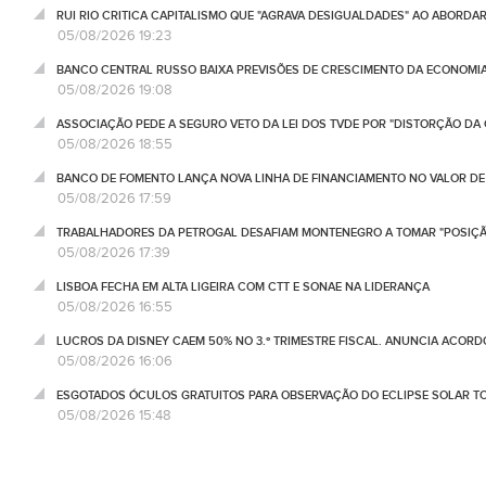
RUI RIO CRITICA CAPITALISMO QUE "AGRAVA DESIGUALDADES" AO ABORD
05/08/2026 19:23
BANCO CENTRAL RUSSO BAIXA PREVISÕES DE CRESCIMENTO DA ECONOMIA
05/08/2026 19:08
ASSOCIAÇÃO PEDE A SEGURO VETO DA LEI DOS TVDE POR "DISTORÇÃO DA
05/08/2026 18:55
BANCO DE FOMENTO LANÇA NOVA LINHA DE FINANCIAMENTO NO VALOR DE 
05/08/2026 17:59
TRABALHADORES DA PETROGAL DESAFIAM MONTENEGRO A TOMAR "POSIÇÃ
05/08/2026 17:39
LISBOA FECHA EM ALTA LIGEIRA COM CTT E SONAE NA LIDERANÇA
05/08/2026 16:55
LUCROS DA DISNEY CAEM 50% NO 3.º TRIMESTRE FISCAL. ANUNCIA ACORD
05/08/2026 16:06
ESGOTADOS ÓCULOS GRATUITOS PARA OBSERVAÇÃO DO ECLIPSE SOLAR T
05/08/2026 15:48