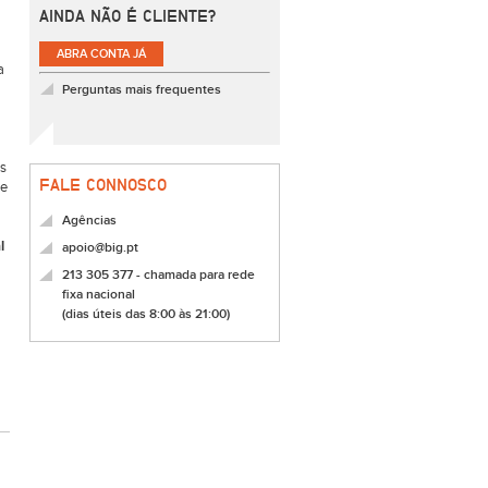
AINDA NÃO É CLIENTE?
ABRA CONTA JÁ
a
Perguntas mais frequentes
es
FALE CONNOSCO
de
Agências
l
apoio@big.pt
213 305 377 - chamada para rede
fixa nacional
(dias úteis das 8:00 às 21:00)