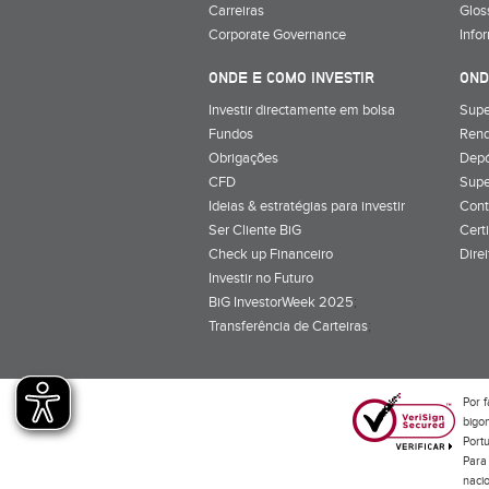
Carreiras
Glos
Corporate Governance
Info
ONDE E COMO INVESTIR
OND
Investir directamente em bolsa
Supe
Fundos
Rend
Obrigações
Depó
CFD
Supe
Ideias & estratégias para investir
Cont
Ser Cliente BiG
Cert
Check up Financeiro
Dire
Investir no Futuro
BiG InvestorWeek 2025
;
Transferência de Carteiras
;
Por f
bigon
Port
Para 
naci