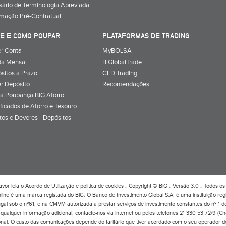
sário de Terminologia Abreviada
rmação Pré-Contratual
E E COMO POUPAR
PLATAFORMAS DE TRADING
r Conta
MyBOLSA
a Mensal
BiGlobalTrade
sitos a Prazo
CFD Trading
r Depósito
Recomendações
a Poupança BiG Aforro
ificados de Aforro e Tesouro
itos e Deveres - Depósitos
avor leia o
Acordo de Utilização
e
política de cookies
:: Copyright © BiG :: Versão 3.0 :: Todos os 
line é uma marca registada do BiG. O Banco de Investimento Global S.A. é uma instituição re
ugal sob o nº61, e na CMVM autorizada a prestar serviços de investimento constantes do nº 1 
qualquer informação adicional, contacte-nos via internet ou pelos telefones 21 330 53 72/9 (C
onal. O custo das comunicações depende do tarifário que tiver acordado com o seu operador d