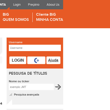
ONTA
Login
Preçário
About Us
BiG
Cliente BiG
QUEM SOMOS
MINHA CONTA
Username
Ajuda
LOGIN
PESQUISA DE TÍTULOS
Nome ou ticker
Pesquisa avançada
04