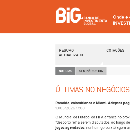
Onde e
INVEST
RESUMO
COTAÇÕES
ACTUALIZADO
NOTICIAS
SEMINÁRIOS B
i
G
ÚLTIMAS NO NEGÓCIOS
Ronaldo, colombianos e Miami. Adeptos pag
10/05/2026 17:00
O Mundial de Futebol da FIFA arranca no pró
"desporto rei" a serem disputados, ao longo d
jogos agendados
, nenhum gerou até agora 