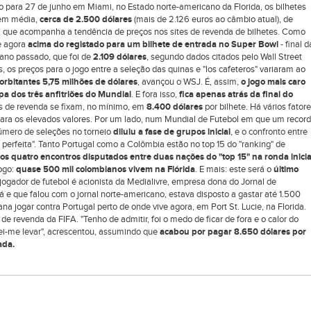
o para 27 de junho em Miami, no Estado norte-americano da Florida, os bilhetes
 em média,
cerca de 2.500 dólares
(mais de 2.126 euros ao câmbio atual), de
 que acompanha a tendência de preços nos sites de revenda de bilhetes. Como
e agora
acima do registado para um bilhete de entrada no Super Bowl
- final d
o ano passado, que foi de
2.109 dólares
, segundo dados citados pelo Wall Street
s, os preços para o jogo entre a seleção das quinas e "los cafeteros" variaram ao
orbitantes 5,75 milhões de dólares
, avançou o WSJ. É, assim,
o jogo mais caro
 dos três anfitriões do Mundial
. E fora isso,
fica apenas atrás da final do
ços de revenda se fixam, no mínimo, em
8.400 dólares
por bilhete. Há vários fator
para os elevados valores. Por um lado, num Mundial de Futebol em que um recor
número de seleções no torneio
diluiu a fase de grupos inicial
, e o confronto entre
erfeita". Tanto Portugal como a Colômbia estão no top 15 do "ranking" de
os quatro encontros disputados entre duas nações do "top 15" na ronda inicia
jogo:
q
uase 500 mil colombianos vivem na Flórida
. E mais: este será o
último
 jogador de futebol é acionista da Medialivre, empresa dona do Jornal de
e que falou com o jornal norte-americano, estava disposto a gastar até 1.500
na jogar contra Portugal perto de onde vive agora, em Port St. Lucie, na Florida.
de revenda da FIFA. "Tenho de admitir, foi o medo de ficar de fora e o calor do
i-me levar", acrescentou, assumindo que
acabou por pagar 8.650 dólares por
ada.