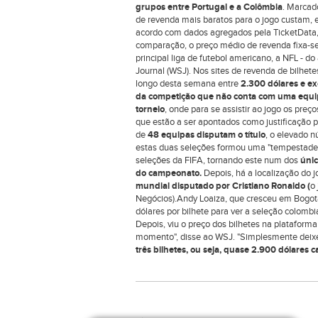
grupos entre Portugal e a Colômbia
. Marcad
de revenda mais baratos para o jogo custam,
acordo com dados agregados pela TicketData,
comparação, o preço médio de revenda fixa-s
principal liga de futebol americano, a NFL - d
Journal (WSJ). Nos sites de revenda de bilhete
longo desta semana entre
2.300 dólares e ex
da competição que não conta com uma equipa
torneio
, onde para se assistir ao jogo os pre
que estão a ser apontados como justificação 
de
48 equipas disputam o título
, o elevado 
estas duas seleções formou uma "tempestade p
seleções da FIFA, tornando este num dos
únic
do campeonato.
Depois, há a localização do 
mundial disputado por Cristiano Ronaldo (
o
Negócios).Andy Loaiza, que cresceu em Bogotá 
dólares por bilhete para ver a seleção colombia
Depois, viu o preço dos bilhetes na plataforma 
momento", disse ao WSJ. "Simplesmente deixe
três bilhetes, ou seja, quase 2.900 dólares c