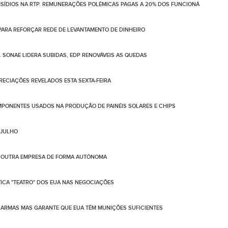
BSÍDIOS NA RTP. REMUNERAÇÕES POLÉMICAS PAGAS A 20% DOS FUNCIONÁ
PARA REFORÇAR REDE DE LEVANTAMENTO DE DINHEIRO
. SONAE LIDERA SUBIDAS, EDP RENOVÁVEIS AS QUEDAS
PRECIAÇÕES REVELADOS ESTA SEXTA-FEIRA
PONENTES USADOS NA PRODUÇÃO DE PAINÉIS SOLARES E CHIPS
 JULHO
DE OUTRA EMPRESA DE FORMA AUTÓNOMA
TICA "TEATRO" DOS EUA NAS NEGOCIAÇÕES
ARMAS MAS GARANTE QUE EUA TÊM MUNIÇÕES SUFICIENTES