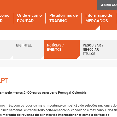
ABRIR C
 como
Onde e como
Plataformas de
Informação de
IR
POUPAR
TRADING
MERCADOS
BIG INTEL
NOTÍCIAS /
PESQUISAR /
EVENTOS
NEGOCIAR
TÍTULOS
.PT
am pelo menos 2.100 euros para ver o Portugal-Colômbia
ximo mês, com os jogos da mais importante competição de seleções nacionais do
e cinco semanas, entre território norte-americano, canadiano e mexicano. E dos
1
um
mercado de revenda de bilhetes tão impressionante como o da fase de