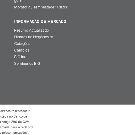
geral
Moratória / Tempestade "Kristin"
INFORMAÇÃO DE MERCADO
Resumo Actualizado
Últimas no Negócios.pt
Cotações
Câmbios
BiG Intel
Seminários BiG
direitos reservados ::
gistada no Banco de
do Artigo 290 do CVM.
hamada para a rede fixa
e telecomunicações).