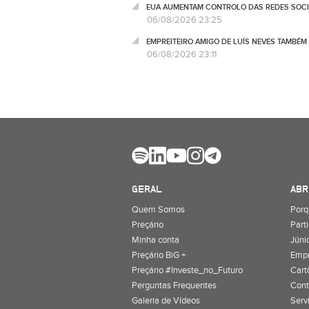
EUA AUMENTAM CONTROLO DAS REDES SOCIA
06/08/2026 23:25
EMPREITEIRO AMIGO DE LUÍS NEVES TAMBÉM
06/08/2026 23:11
GERAL
ABR
Quem Somos
Porq
Preçário
Part
Minha conta
Júnio
Preçário BiG +
Emp
Preçário #Investe_no_Futuro
Cart
Perguntas Frequentes
Cont
Galeria de Vídeos
Serv