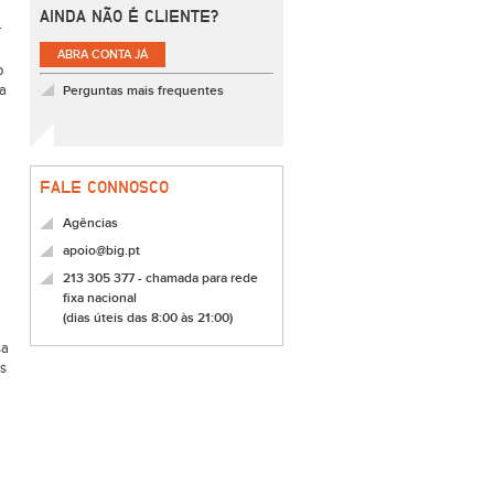
AINDA NÃO É CLIENTE?
r
ABRA CONTA JÁ
o
ia
Perguntas mais frequentes
FALE CONNOSCO
Agências
apoio@big.pt
213 305 377 - chamada para rede
fixa nacional
(dias úteis das 8:00 às 21:00)
sa
es