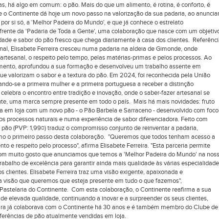
, há algo em comum: o pão. Mais do que um alimento, é rotina, é conforto, é
ue o Continente dá hoje um novo passo na valorização da sua padaria, ao anuncia
 por si só, a 'Melhor Padeira do Mundo', e que já conhece o estrelato
à frente da 'Padaria de Toda a Gente', uma colaboração que nasce com um objetiv
cidade e sabor do pão fresco que chega diariamente à casa dos clientes. Referênc
nal, Elisabete Ferreira cresceu numa padaria na aldeia de Gimonde, onde
tesanal, o respeito pelo tempo, pelas matérias-primas e pelos processos. Ao
cimento, aprofundou a sua formação e desenvolveu um trabalho assente em
e valorizam o sabor e a textura do pão. Em 2024, foi reconhecida pela União
nando-se a primeira mulher e a primeira portuguesa a receber a distinção
a celebra o encontro entre tradição e inovação, onde o saber-fazer artesanal se
nte, uma marca sempre presente em todo o país. Mais há mais novidades: fruto
rta em loja com um novo pão - o Pão Barbela e Sarraceno - desenvolvido com foco
los processos naturais e numa experiência de sabor diferenciadora. Feito com
pão (PVP: 1,99¤) traduz o compromisso conjunto de reinventar a padaria,
mo o primeiro passo desta colaboração. "Queremos que todos tenham acesso a
o e respeito pelo processo", afirma Elisabete Ferreira. "Esta parceria permite
É com muito gosto que anunciamos que temos a 'Melhor Padeira do Mundo' na nos
abalho de excelência para garantir ainda mais qualidade às várias especialidad
clientes. Elisabete Ferreira traz uma visão exigente, apaixonada e
sa visão que queremos que esteja presente em tudo o que fazemos",
 Pastelaria do Continente. Com esta colaboração, o Continente reafirma a sua
e elevada qualidade, continuando a inovar e a surpreender os seus clientes,
reira já colaborava com o Continente há 30 anos e é também membro do Clube de
ferências de pão atualmente vendidas em loja.