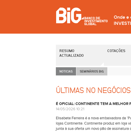
Onde e
INVEST
RESUMO
COTAÇÕES
ACTUALIZADO
NOTICIAS
SEMINÁRIOS B
i
G
ÚLTIMAS NO NEGÓCIOS
É OFICIAL: CONTINENTE TEM A MELHOR
14/05/2026 10:21
Elisabete Ferreira é a nova embaixadora da 'P
lojas Continente. Continente produz em loja v
junta à sua oferta um novo pão de assinatura q