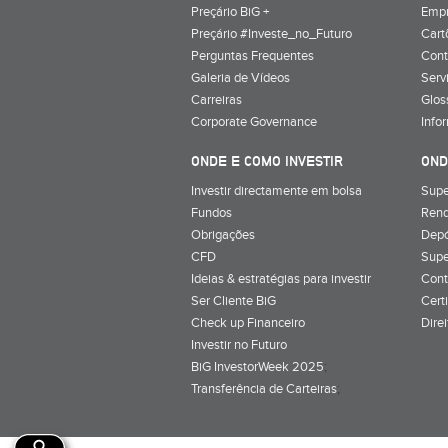
Preçário BiG +
Emp
Preçário #Investe_no_Futuro
Cart
Perguntas Frequentes
Cont
Galeria de Vídeos
Serv
Carreiras
Glos
Corporate Governance
Info
ONDE E COMO INVESTIR
OND
Investir directamente em bolsa
Supe
Fundos
Rend
Obrigações
Depó
CFD
Supe
Ideias & estratégias para investir
Cont
Ser Cliente BiG
Cert
Check up Financeiro
Dire
Investir no Futuro
BiG InvestorWeek 2025
;
Transferência de Carteiras
;