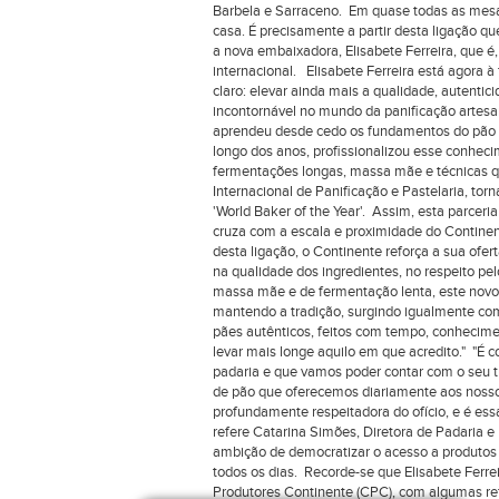
Barbela e Sarraceno. Em quase todas as mesas
casa. É precisamente a partir desta ligação q
a nova embaixadora, Elisabete Ferreira, que é,
internacional. Elisabete Ferreira está agora 
claro: elevar ainda mais a qualidade, autenti
incontornável no mundo da panificação artesa
aprendeu desde cedo os fundamentos do pão ar
longo dos anos, profissionalizou esse conhe
fermentações longas, massa mãe e técnicas qu
Internacional de Panificação e Pastelaria, tor
'World Baker of the Year'. Assim, esta parceri
cruza com a escala e proximidade do Contine
desta ligação, o Continente reforça a sua ofe
na qualidade dos ingredientes, no respeito pe
massa mãe e de fermentação lenta, este novo 
mantendo a tradição, surgindo igualmente co
pães autênticos, feitos com tempo, conheciment
levar mais longe aquilo em que acredito." "
padaria e que vamos poder contar com o seu tr
de pão que oferecemos diariamente aos nossos 
profundamente respeitadora do ofício, e é es
refere Catarina Simões, Diretora de Padaria e
ambição de democratizar o acesso a produtos d
todos os dias. Recorde-se que Elisabete Fer
Produtores Continente (CPC), com algumas re