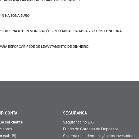
LOR AUMENTA PARA 418 AERONAVES DESDE JANEIRO
4% NA ZONA EURO
BSÍDIOS NA RTP. REMUNERAÇÕES POLÉMICAS PAGAS A 20% DOS FUNCIONÁ
PARA REFORÇAR REDE DE LEVANTAMENTO DE DINHEIRO
IR CONTA
SEGURANÇA
uê ser cliente
Segurança no BiG
iculares
Fundo de Garantia de Depósitos
r (sub-18)
Sistema de Indemnização aos Investidores