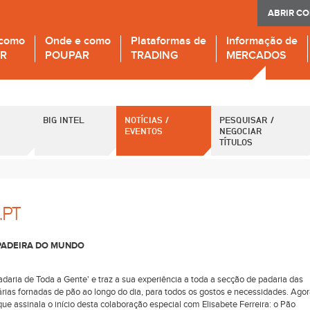
ABRIR C
 como
Onde e como
Plataformas de
Informação de
IR
POUPAR
TRADING
MERCADOS
BIG INTEL
NOTÍCIAS /
PESQUISAR /
EVENTOS
NEGOCIAR
TÍTULOS
.PT
 PADEIRA DO MUNDO
adaria de Toda a Gente' e traz a sua experiência a toda a secção de padaria das
árias fornadas de pão ao longo do dia, para todos os gostos e necessidades. Agor
ue assinala o início desta colaboração especial com Elisabete Ferreira: o Pão