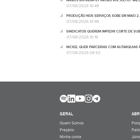
AIRBUS ENTREGA 67 AVIÕES ATÉ JULHO. VA
07/08/2026 10:49
PRODUÇÃO NOS SERVIÇOS SOBE EM MAIO 2,
07/08/2026 10:46
SINDICATOS QUEREM IMPEDIR CORTE DE SU
07/08/2026 10:19
NICKEL QUER PARCERIAS COM AUTARQUIAS 
07/08/2026 08:53
GERAL
ABR
Quem Somos
Porq
Preçário
Part
Minha conta
Júnio