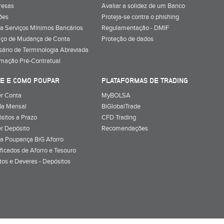
resas
Avaliar a solidez de um Banco
ões
Proteja-se contra o phishing
a Serviços Mínimos Bancários
Regulamentação - DMIF
iço de Mudança de Conta
Proteção de dados
sário de Terminologia Abreviada
rmação Pré-Contratual
E E COMO POUPAR
PLATAFORMAS DE TRADING
r Conta
MyBOLSA
a Mensal
BiGlobalTrade
sitos a Prazo
CFD Trading
r Depósito
Recomendações
a Poupança BiG Aforro
ificados de Aforro e Tesouro
itos e Deveres - Depósitos