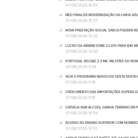
07/08/2026 16:55
MEO FINALIZA MODERNIZAÇÃO DA LINHA AZUL
07/08/2026 15:07
NOVA PRESTAÇÃO SOCIAL ÚNICA PODERÁ RED
07/08/2026 13:20
LUCRO DA AIRBNB SOBE 22,61% PARA 846 M
07/08/2026 12:00
PORTUGAL RECEBE 2,3 MIL MILHÕES DO NO
07/08/2026 11:34
VEJA O PROGRAMA NEGÓCIOS DESTA SEXTA-F
07/08/2026 11:18
CRESCIMENTO DAS IMPORTAÇÕES SUPERA EX
07/08/2026 11:15
CERVEJA SEM ÁLCOOL GANHA TERRENO EM P
07/08/2026 10:56
ACESSO AO ENSINO SUPERIOR COM NÚMERO
07/08/2026 10:51