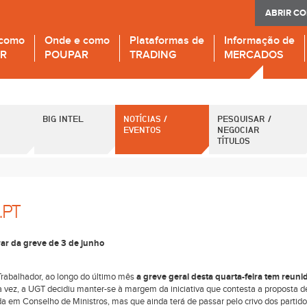
ABRIR C
 como
Onde e como
Plataformas de
Informação de
IR
POUPAR
TRADING
MERCADOS
BIG INTEL
NOTÍCIAS /
PESQUISAR /
EVENTOS
NEGOCIAR
TÍTULOS
.PT
erar da greve de 3 de junho
Trabalhador, ao longo do último mês
a greve geral desta quarta-feira tem reuni
a vez, a UGT decidiu manter-se à margem da iniciativa que contesta a proposta d
vada em Conselho de Ministros, mas que ainda terá de passar pelo crivo dos partid