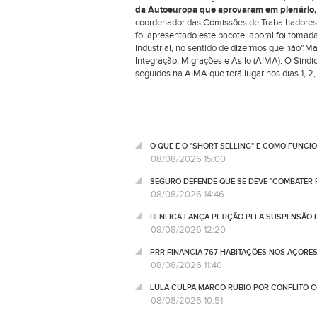
da Autoeuropa que aprovaram em plenário, 
coordenador das Comissões de Trabalhadores d
foi apresentado este pacote laboral foi toma
Industrial, no sentido de dizermos que não".M
Integração, Migrações e Asilo (AIMA). O Sind
seguidos na AIMA que terá lugar nos dias 1, 2
O QUE É O "SHORT SELLING" E COMO FUNCI
08/08/2026 15:00
SEGURO DEFENDE QUE SE DEVE "COMBATER 
08/08/2026 14:46
BENFICA LANÇA PETIÇÃO PELA SUSPENSÃO 
08/08/2026 12:20
PRR FINANCIA 767 HABITAÇÕES NOS AÇORE
08/08/2026 11:40
LULA CULPA MARCO RUBIO POR CONFLITO 
08/08/2026 10:51