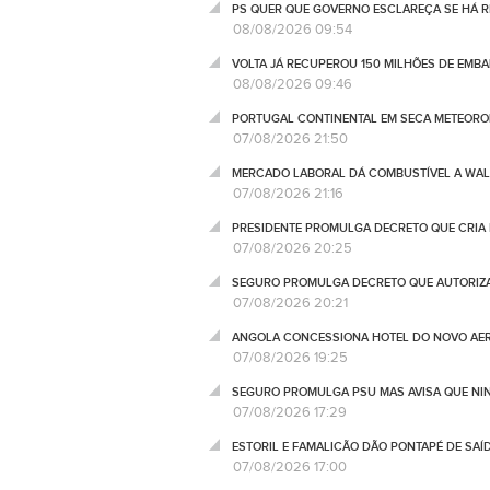
PS QUER QUE GOVERNO ESCLAREÇA SE HÁ 
08/08/2026 09:54
VOLTA JÁ RECUPEROU 150 MILHÕES DE EMB
08/08/2026 09:46
PORTUGAL CONTINENTAL EM SECA METEOROL
07/08/2026 21:50
MERCADO LABORAL DÁ COMBUSTÍVEL A WALL
07/08/2026 21:16
PRESIDENTE PROMULGA DECRETO QUE CRIA 
07/08/2026 20:25
SEGURO PROMULGA DECRETO QUE AUTORIZA
07/08/2026 20:21
ANGOLA CONCESSIONA HOTEL DO NOVO AER
07/08/2026 19:25
SEGURO PROMULGA PSU MAS AVISA QUE NI
07/08/2026 17:29
ESTORIL E FAMALICÃO DÃO PONTAPÉ DE SAÍ
07/08/2026 17:00