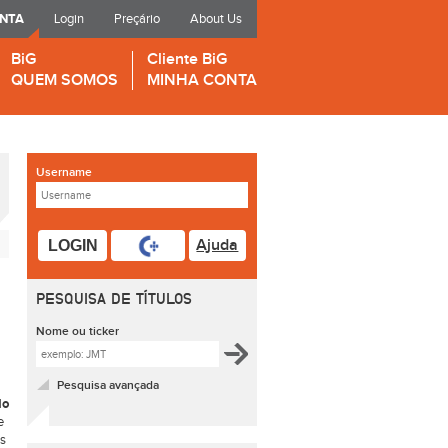
ONTA
Login
Preçário
About Us
BiG
Cliente BiG
QUEM SOMOS
MINHA CONTA
Username
Ajuda
LOGIN
PESQUISA DE TÍTULOS
Nome ou ticker
Pesquisa avançada
do
e
os