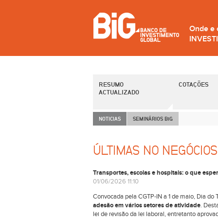
Onde e
INVEST
RESUMO
COTAÇÕES
ACTUALIZADO
NOTICIAS
SEMINÁRIOS B
i
G
ÚLTIMAS NO NEGÓCIOS
Transportes, escolas e hospitais: o que esp
01/06/2026 11:10
Convocada pela CGTP-IN a 1 de maio, Dia do 
adesão em vários setores de atividade
. Dest
lei de revisão da lei laboral, entretanto apro