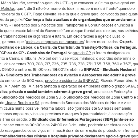
Mário Mourão, secretário-geral da UGT - que convocou a última greve geral em
 Notícias
, que ", dia 3 não é o momento ideal, mas será mais à frente" quando o
ário-geral da CGTP, Tiago Oliveira,
rejeita
que a greve geral convocada para quart
s do prejuízo".
Conheça a lista atualizada de organizações que anunciaram a
ANS - Federação dos Sindicatos dos Transportes e Comunicações anunciou a
que o pacote laboral do Governo é "um ataque frontal aos direitos, aos salários
s trabalhadores se organizam e lutam. Em declarações à agência Lusa, o
 garantiu que "
todas as empresas de transportes
" foram mobilizadas.
Os pré-
politano de Lisboa,
da Carris, da Carristur
, da Transtejo/Soflusa, da Fertagus,
TCP ou da CP - Comboios de Portugal
.No
site da CP
já foram divulgados os
nto à Carris, o Tribunal Arbitral definiu serviços mínimos: o acórdão determina o
 das carreiras 703, 708, 717, 726, 735, 736, 738, 751, 755, 758, 760 e 767", qu
as 09h00 e entre as 16h00 e as 19h00".Também o
SNPVAC - Sindicato Nacional
VA - Sindicato dos Trabalhadores da Aviação e Aeroportos vão aderir à greve
acto em cerca de 500 voos,
prevê o presidente do SNPVAC
, Ricardo Penarróias, à
da TAP. Além da TAP, será afetada a operação de empresas como o grupo SATA, 
lico, privado e social também aderem à greve geral
, anunciou a Federação
 Sindicato dos Médicos da Zona Sul, o Sindicato dos Médicos da Zona Centro e 
do,
Joana Bordalo e Sá
, presidente do Sindicato dos Médicos do Norte e vice-
m causa numa possível reforma laboral são "jornadas até 50 horas semanais
horas impostos, vínculos precários e ataques à parentalidade, à contratação
.Na área da saúde, o
Sindicato dos Enfermeiros Portugueses (SEP) junta-se ao
alizar-se entre as 00h00 e as 24h00 de 3 de junho, podendo ter efeitos no dia
sendo assegurados os serviços mínimos.E durante uma ação de protesto em frente 
s
trabalhadores das clínicas e hospitais privados declararam apoio à greve
gera