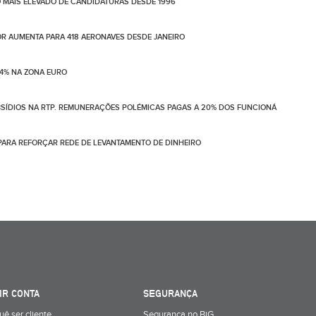
 MAIS ELEVADO DE CANDIDATURAS DESDE 1996
LOR AUMENTA PARA 418 AERONAVES DESDE JANEIRO
4% NA ZONA EURO
BSÍDIOS NA RTP. REMUNERAÇÕES POLÉMICAS PAGAS A 20% DOS FUNCIONÁ
PARA REFORÇAR REDE DE LEVANTAMENTO DE DINHEIRO
IR CONTA
SEGURANÇA
uê ser cliente
Segurança no BiG