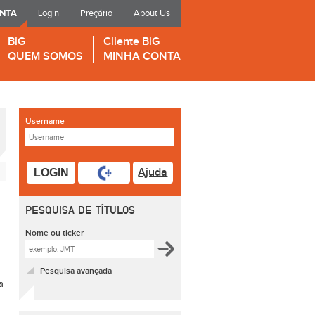
ONTA
Login
Preçário
About Us
BiG
Cliente BiG
QUEM SOMOS
MINHA CONTA
Username
Ajuda
LOGIN
PESQUISA DE TÍTULOS
Nome ou ticker
Pesquisa avançada
a