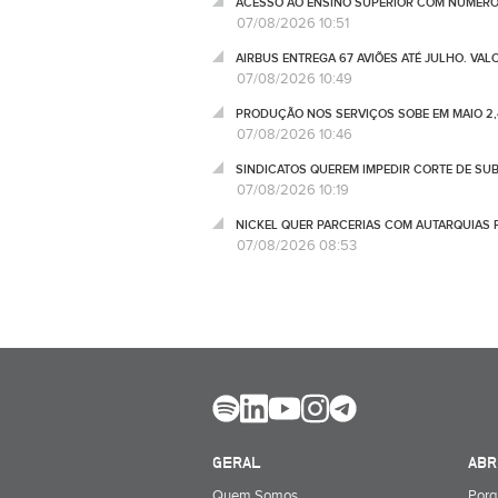
ACESSO AO ENSINO SUPERIOR COM NÚMERO
07/08/2026 10:51
AIRBUS ENTREGA 67 AVIÕES ATÉ JULHO. VA
07/08/2026 10:49
PRODUÇÃO NOS SERVIÇOS SOBE EM MAIO 2,
07/08/2026 10:46
SINDICATOS QUEREM IMPEDIR CORTE DE SU
07/08/2026 10:19
NICKEL QUER PARCERIAS COM AUTARQUIAS 
07/08/2026 08:53
GERAL
ABR
Quem Somos
Porq