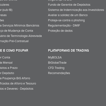
iculares
Fundo de Garantia de Depósitos
r (sub-18)
Sistema de Indemnização aos Investidores
resas
Avaliar a solidez de um Banco
ões
Proteja-se contra o phishing
a Serviços Mínimos Bancários
Regulamentação - DMIF
iço de Mudança de Conta
Proteção de dados
sário de Terminologia Abreviada
rmação Pré-Contratual
E E COMO POUPAR
PLATAFORMAS DE TRADING
r Conta
MyBOLSA
a Mensal
BiGlobalTrade
sitos a Prazo
CFD Trading
r Depósito
Recomendações
a Poupança BiG Aforro
ificados de Aforro e Tesouro
itos e Deveres - Depósitos