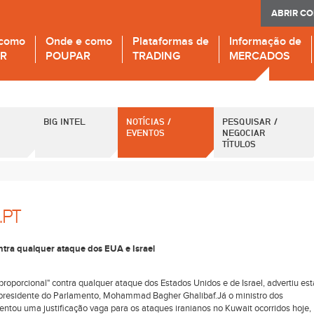
ABRIR C
 como
Onde e como
Plataformas de
Informação de
IR
POUPAR
TRADING
MERCADOS
BIG INTEL
NOTÍCIAS /
PESQUISAR /
EVENTOS
NEGOCIAR
TÍTULOS
.PT
ontra qualquer ataque dos EUA e Israel
 e proporcional" contra qualquer ataque dos Estados Unidos e de Israel, advertiu est
 o presidente do Parlamento, Mohammad Bagher Ghalibaf.Já o ministro dos
ntou uma justificação vaga para os ataques iranianos no Kuwait ocorridos hoje,