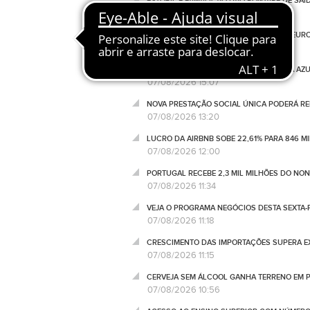
ESTORIL E FAMALICÃO DÃO PONTAPÉ DE SAÍ
07/08/2026 17:00
LISBOA FECHA EM QUEDA E DESTOA DA EUR
07/08/2026 16:55
MEO FINALIZA MODERNIZAÇÃO DA LINHA AZUL
07/08/2026 15:07
NOVA PRESTAÇÃO SOCIAL ÚNICA PODERÁ RED
07/08/2026 13:20
LUCRO DA AIRBNB SOBE 22,61% PARA 846 M
07/08/2026 12:00
PORTUGAL RECEBE 2,3 MIL MILHÕES DO NO
07/08/2026 11:34
VEJA O PROGRAMA NEGÓCIOS DESTA SEXTA-F
07/08/2026 11:18
CRESCIMENTO DAS IMPORTAÇÕES SUPERA EX
07/08/2026 11:15
CERVEJA SEM ÁLCOOL GANHA TERRENO EM P
07/08/2026 10:56