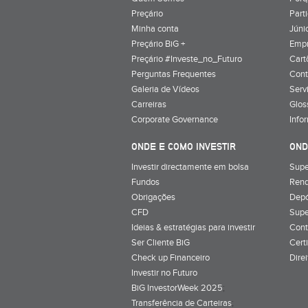
Preçário
Part
Minha conta
Júnio
Preçário BiG +
Emp
Preçário #Investe_no_Futuro
Cart
Perguntas Frequentes
Cont
Galeria de Vídeos
Serv
Carreiras
Glos
Corporate Governance
Info
ONDE E COMO INVESTIR
OND
Investir directamente em bolsa
Supe
Fundos
Rend
Obrigações
Depó
CFD
Supe
Ideias & estratégias para investir
Cont
Ser Cliente BiG
Cert
Check up Financeiro
Dire
Investir no Futuro
BiG InvestorWeek 2025
;
Transferência de Carteiras
;