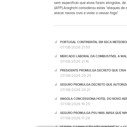
sem especificar que alvos foram atingidos, de
(AFP).Araghchi considerou estes "ataques de a
atacar navios civis e violar o cessar-fogo".
PORTUGAL CONTINENTAL EM SECA METEOROL
07/08/2026 21:50
MERCADO LABORAL DÁ COMBUSTÍVEL A WALL
07/08/2026 21:16
PRESIDENTE PROMULGA DECRETO QUE CRIA 
07/08/2026 20:25
SEGURO PROMULGA DECRETO QUE AUTORIZA
07/08/2026 20:21
ANGOLA CONCESSIONA HOTEL DO NOVO AER
07/08/2026 19:25
SEGURO PROMULGA PSU MAS AVISA QUE NI
07/08/2026 17:29