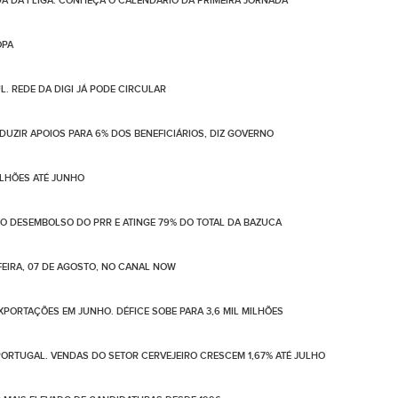
DA DA I LIGA. CONHEÇA O CALENDÁRIO DA PRIMEIRA JORNADA
OPA
. REDE DA DIGI JÁ PODE CIRCULAR
UZIR APOIOS PARA 6% DOS BENEFICIÁRIOS, DIZ GOVERNO
ILHÕES ATÉ JUNHO
NO DESEMBOLSO DO PRR E ATINGE 79% DO TOTAL DA BAZUCA
EIRA, 07 DE AGOSTO, NO CANAL NOW
PORTAÇÕES EM JUNHO. DÉFICE SOBE PARA 3,6 MIL MILHÕES
ORTUGAL. VENDAS DO SETOR CERVEJEIRO CRESCEM 1,67% ATÉ JULHO