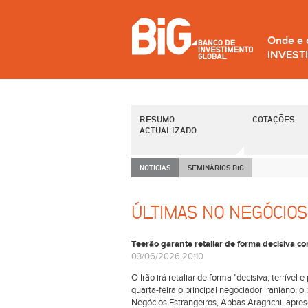
Onde e
INVEST
RESUMO
COTAÇÕES
ACTUALIZADO
NOTICIAS
SEMINÁRIOS B
i
G
ÚLTIMAS NO NEGÓCIOS
Teerão garante retaliar de forma decisiva c
03/06/2026 20:10
O Irão irá retaliar de forma "decisiva, terrível
quarta-feira o principal negociador iraniano,
Negócios Estrangeiros, Abbas Araghchi, aprese