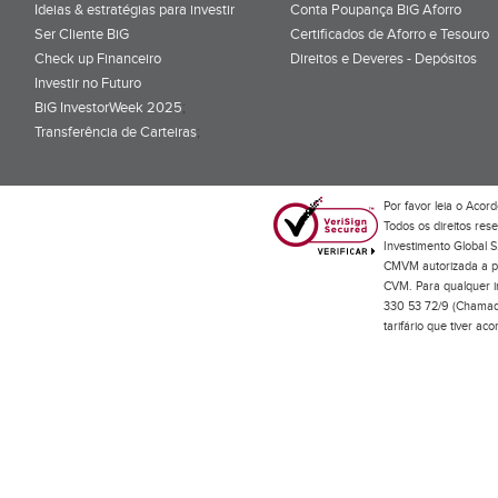
Ideias & estratégias para investir
Conta Poupança BiG Aforro
Ser Cliente BiG
Certificados de Aforro e Tesouro
Check up Financeiro
Direitos e Deveres - Depósitos
Investir no Futuro
BiG InvestorWeek 2025
;
Transferência de Carteiras
;
Por favor leia o
Acord
Todos os direitos res
Investimento Global S
CMVM autorizada a pr
CVM. Para qualquer in
330 53 72/9 (Chamada
tarifário que tiver a