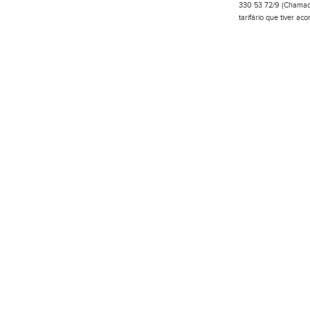
330 53 72/9 (Chamada
tarifário que tiver a