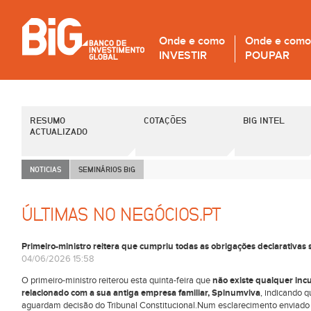
Onde e como
Onde e como
INVESTIR
POUPAR
RESUMO
COTAÇÕES
BIG INTEL
ACTUALIZADO
NOTICIAS
SEMINÁRIOS B
i
G
ÚLTIMAS NO NEGÓCIOS.PT
Primeiro-ministro reitera que cumpriu todas as obrigações declarativas
04/06/2026 15:58
O primeiro-ministro reiterou esta quinta-feira que
não existe qualquer inc
relacionado com a sua antiga empresa familiar, Spinumviva
, indicando 
aguardam decisão do Tribunal Constitucional.Num esclarecimento enviado 