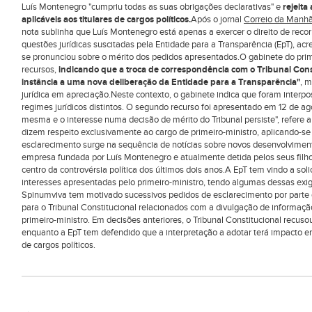
Luís Montenegro "cumpriu todas as suas obrigações declarativas" e
rejeita
aplicáveis aos titulares de cargos políticos.
Após o jornal
Correio da Manhã 
nota sublinha que Luís Montenegro está apenas a exercer o direito de reco
questões jurídicas suscitadas pela Entidade para a Transparência (EpT), ac
se pronunciou sobre o mérito dos pedidos apresentados.O gabinete do pri
recursos,
indicando que a troca de correspondência com o Tribunal Const
instância a uma nova deliberação da Entidade para a Transparência"
, m
jurídica em apreciação.Neste contexto, o gabinete indica que foram inter
regimes jurídicos distintos. O segundo recurso foi apresentado em 12 de 
mesma e o interesse numa decisão de mérito do Tribunal persiste", refere
dizem respeito exclusivamente ao cargo de primeiro-ministro, aplicando-se 
esclarecimento surge na sequência de notícias sobre novos desenvolvimen
empresa fundada por Luís Montenegro e atualmente detida pelos seus filhos,
centro da controvérsia política dos últimos dois anos.A EpT tem vindo a soli
interesses apresentadas pelo primeiro-ministro, tendo algumas dessas exi
Spinumviva tem motivado sucessivos pedidos de esclarecimento por parte d
para o Tribunal Constitucional relacionados com a divulgação de informaçã
primeiro-ministro. Em decisões anteriores, o Tribunal Constitucional recuso
enquanto a EpT tem defendido que a interpretação a adotar terá impacto e
de cargos políticos.