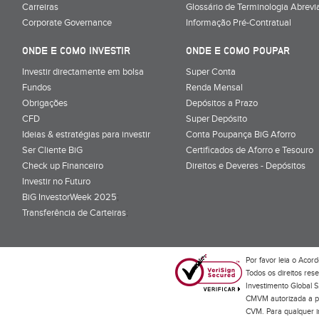
Carreiras
Glossário de Terminologia Abrevi
Corporate Governance
Informação Pré-Contratual
ONDE E COMO INVESTIR
ONDE E COMO POUPAR
Investir directamente em bolsa
Super Conta
Fundos
Renda Mensal
Obrigações
Depósitos a Prazo
CFD
Super Depósito
Ideias & estratégias para investir
Conta Poupança BiG Aforro
Ser Cliente BiG
Certificados de Aforro e Tesouro
Check up Financeiro
Direitos e Deveres - Depósitos
Investir no Futuro
BiG InvestorWeek 2025
;
Transferência de Carteiras
;
Por favor leia o
Acord
Todos os direitos res
Investimento Global S
CMVM autorizada a pr
CVM. Para qualquer in