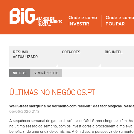
Onde e como
Onde e como
INVESTIR
POUPAR
RESUMO
COTAÇÕES
BIG INTEL
ACTUALIZADO
NOTICIAS
SEMINÁRIOS B
i
G
ÚLTIMAS NO NEGÓCIOS.PT
Wall Street mergulha no vermelho com "sell-off" das tecnológicas. Nas
05/06/2026 21:13
A sequência semanal de ganhos histórica de Wall Street chegou ao fim. A
na última sessão da semana, com os investidores a procederem a mais-vali
beneficiar de uma onda de otimismo. Além disso, a perspetiva de aumento d