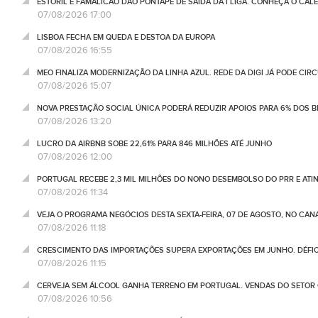
ESTORIL E FAMALICÃO DÃO PONTAPÉ DE SAÍDA DA I LIGA. CONHEÇA O CAL
07/08/2026 17:00
LISBOA FECHA EM QUEDA E DESTOA DA EUROPA
07/08/2026 16:55
MEO FINALIZA MODERNIZAÇÃO DA LINHA AZUL. REDE DA DIGI JÁ PODE CIR
07/08/2026 15:07
NOVA PRESTAÇÃO SOCIAL ÚNICA PODERÁ REDUZIR APOIOS PARA 6% DOS BE
07/08/2026 13:20
LUCRO DA AIRBNB SOBE 22,61% PARA 846 MILHÕES ATÉ JUNHO
07/08/2026 12:00
PORTUGAL RECEBE 2,3 MIL MILHÕES DO NONO DESEMBOLSO DO PRR E ATI
07/08/2026 11:34
VEJA O PROGRAMA NEGÓCIOS DESTA SEXTA-FEIRA, 07 DE AGOSTO, NO CA
07/08/2026 11:18
CRESCIMENTO DAS IMPORTAÇÕES SUPERA EXPORTAÇÕES EM JUNHO. DÉFICE
07/08/2026 11:15
CERVEJA SEM ÁLCOOL GANHA TERRENO EM PORTUGAL. VENDAS DO SETOR C
07/08/2026 10:56