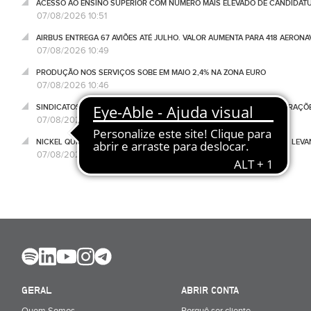
ACESSO AO ENSINO SUPERIOR COM NÚMERO MAIS ELEVADO DE CANDIDATU
07/08/2026 10:51
AIRBUS ENTREGA 67 AVIÕES ATÉ JULHO. VALOR AUMENTA PARA 418 AERONA
07/08/2026 10:49
PRODUÇÃO NOS SERVIÇOS SOBE EM MAIO 2,4% NA ZONA EURO
07/08/2026 10:46
SINDICATOS QUEREM IMPEDIR CORTE DE SUBSÍDIOS NA RTP. REMUNERAÇÕ
07/08/2026 10:19
NICKEL QUER PARCERIAS COM AUTARQUIAS PARA REFORÇAR REDE DE LEVA
07/08/2026 08:53
GERAL
ABRIR CONTA
Quem Somos
Porquê ser cliente