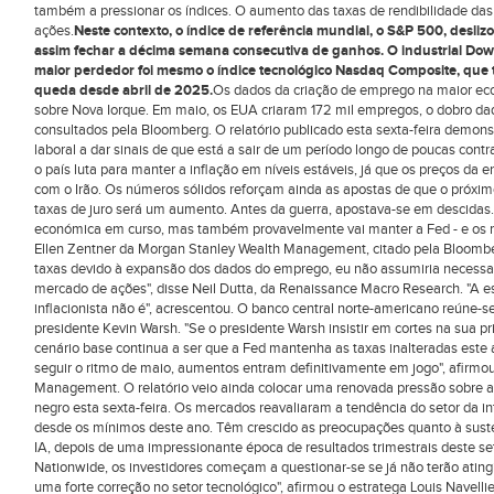
também a pressionar os índices. O aumento das taxas de rendibilidade das
ações.
Neste contexto, o índice de referência mundial, o S&P 500, desl
assim fechar a décima semana consecutiva de ganhos. O industrial Do
maior perdedor foi mesmo o índice tecnológico Nasdaq Composite, que
queda desde abril de 2025.
Os dados da criação de emprego na maior e
sobre Nova Iorque. Em maio, os EUA criaram 172 mil empregos, o dobro da
consultados pela Bloomberg. O relatório publicado esta sexta-feira demons
laboral a dar sinais de que está a sair de um período longo de poucas co
o país luta para manter a inflação em níveis estáveis, já que os preços da
com o Irão. Os números sólidos reforçam ainda as apostas de que o próx
taxas de juro será um aumento. Antes da guerra, apostava-se em descidas. "
económica em curso, mas também provavelmente vai manter a Fed - e os mer
Ellen Zentner da Morgan Stanley Wealth Management, citado pela Bloomber
taxas devido à expansão dos dados do emprego, eu não assumiria necessar
mercado de ações", disse Neil Dutta, da Renaissance Macro Research. "A 
inflacionista não é", acrescentou. O banco central norte-americano reúne-se
presidente Kevin Warsh. "Se o presidente Warsh insistir em cortes na sua pr
cenário base continua a ser que a Fed mantenha as taxas inalteradas est
seguir o ritmo de maio, aumentos entram definitivamente em jogo", afirmo
Management. O relatório veio ainda colocar uma renovada pressão sobre a
negro esta sexta-feira. Os mercados reavaliaram a tendência do setor da inte
desde os mínimos deste ano. Têm crescido as preocupações quanto à sust
IA, depois de uma impressionante época de resultados trimestrais deste se
Nationwide, os investidores começam a questionar-se se já não terão atingi
uma forte correção no setor tecnológico", afirmou o estratega Louis Navelli