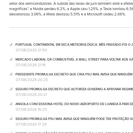
setor dos semicondutores. A subida das taxas de juro também está a afetar
magníficas", a Nvidia perdeu 6,2%, a Apple caiu 1,25%, a Tesla tombou 6
desvalorizou 3,06%, a Meta deslizou 5,51% e a Microsoft cedeu 2,66%.
PORTUGAL CONTINENTAL EM SECA METEOROLÓGICA, MÊS PASSADO FOI O 
07/08/2026 21:50
MERCADO LABORAL DÁ COMBUSTÍVEL A WALL STREET PARA VOLTAR AOS GA
07/08/2026 21:16
PRESIDENTE PROMULGA DECRETO QUE CRIA PSU MAS AVISA QUE NINGUÉM
07/08/2026 20:25
SEGURO PROMULGA DECRETO QUE AUTORIZA GOVERNO A APROVAR REGIME
07/08/2026 20:21
ANGOLA CONCESSIONA HOTEL DO NOVO AEROPORTO DE LUANDA À PARCE
07/08/2026 19:25
SEGURO PROMULGA PSU MAS AVISA QUE NINGUÉM PODE TER PROTEÇÃO S
07/08/2026 17:29