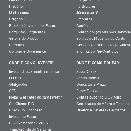
Preçário
Particulares
Minha conta
Júnior (sub-18)
Preçário BiG +
Empresas
Preçário #Investe_no_Futuro
Cartões
Perguntas Frequentes
Conta Serviços Mínimos Bancário
Galeria de Vídeos
Serviço de Mudança de Conta
Carreiras
Glossário de Terminologia Abrevi
Corporate Governance
Informação Pré-Contratual
ONDE E COMO INVESTIR
ONDE E COMO POUPAR
Investir directamente em bolsa
Super Conta
Fundos
Renda Mensal
Obrigações
Depósitos a Prazo
CFD
Super Depósito
Ideias & estratégias para investir
Conta Poupança BiG Aforro
Ser Cliente BiG
Certificados de Aforro e Tesouro
Check up Financeiro
Direitos e Deveres - Depósitos
Investir no Futuro
BiG InvestorWeek 2025
;
Transferência de Carteiras
;