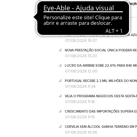
prestação é anual e está sujeita a revalidaç
MEO FINALIZA MODERNIZAÇÃO DA LINHA AZUL
07/08/2026 15:07
NOVA PRESTAÇÃO SOCIAL ÚNICA PODERÁ RED
07/08/2026 13:20
LUCRO DA AIRBNB SOBE 22,61% PARA 846 M
07/08/2026 12:00
PORTUGAL RECEBE 2,3 MIL MILHÕES DO NO
07/08/2026 11:34
VEJA O PROGRAMA NEGÓCIOS DESTA SEXTA-F
07/08/2026 11:18
CRESCIMENTO DAS IMPORTAÇÕES SUPERA EX
07/08/2026 11:15
CERVEJA SEM ÁLCOOL GANHA TERRENO EM P
07/08/2026 10:56