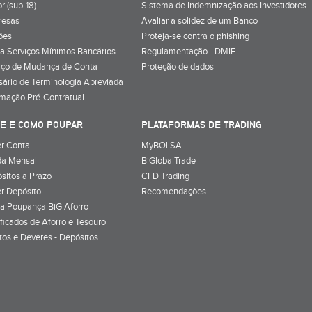
r (sub-18)
Sistema de Indemnização aos Investidores
resas
Avaliar a solidez de um Banco
ões
Proteja-se contra o phishing
a Serviços Mínimos Bancários
Regulamentação - DMIF
iço de Mudança de Conta
Proteção de dados
sário de Terminologia Abreviada
rmação Pré-Contratual
E E COMO POUPAR
PLATAFORMAS DE TRADING
r Conta
MyBOLSA
a Mensal
BiGlobalTrade
sitos a Prazo
CFD Trading
r Depósito
Recomendações
a Poupança BiG Aforro
ificados de Aforro e Tesouro
itos e Deveres - Depósitos