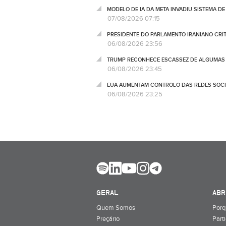
MODELO DE IA DA META INVADIU SISTEMA 
07/08/2026 07:15
PRESIDENTE DO PARLAMENTO IRANIANO CRI
06/08/2026 23:56
TRUMP RECONHECE ESCASSEZ DE ALGUMAS 
06/08/2026 23:45
EUA AUMENTAM CONTROLO DAS REDES SOCIA
06/08/2026 23:25
GERAL
ABR
Quem Somos
Porq
Preçário
Part