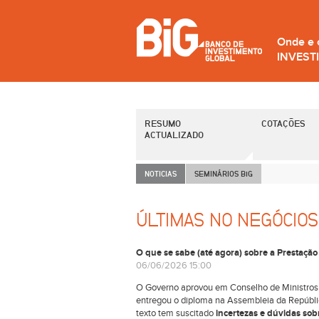
Onde e
INVEST
RESUMO
COTAÇÕES
ACTUALIZADO
NOTICIAS
SEMINÁRIOS B
i
G
ÚLTIMAS NO NEGÓCIOS
O que se sabe (até agora) sobre a Prestação
06/06/2026 15:00
O Governo aprovou em Conselho de Ministros
entregou o diploma na Assembleia da República.
texto tem suscitado
incertezas e dúvidas sob