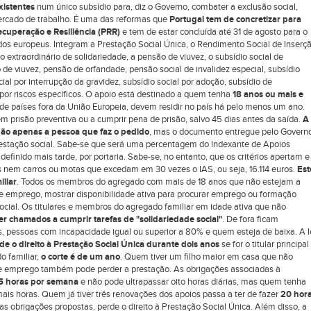
xistentes
num único subsídio para, diz o Governo, combater a exclusão social,
mercado de trabalho. É uma das reformas que
Portugal tem de concretizar para
cuperação e Resiliência (PRR)
e tem de estar concluída até 31 de agosto para o
os europeus. Integram a Prestação Social Única, o Rendimento Social de Inserç
o extraordinário de solidariedade, a pensão de viuvez, o subsídio social de
de viuvez, pensão de orfandade, pensão social de invalidez especial, subsídio
ocial por interrupção da gravidez, subsídio social por adoção, subsídio de
 por riscos específicos. O apoio está destinado a quem tenha
18 anos ou mais e
de países fora da União Europeia, devem residir no país há pelo menos um ano.
 prisão preventiva ou a cumprir pena de prisão, salvo 45 dias antes da saída.
A
não apenas a pessoa que faz o pedido
, mas o documento entregue pelo Govern
prestação social. Sabe-se que será uma percentagem do Indexante de Apoios
definido mais tarde, por portaria. Sabe-se, no entanto, que os critérios apertam e
 nem carros ou motas que excedam em 30 vezes o IAS, ou seja, 16.114 euros.
Est
iliar
. Todos os membros do agregado com mais de 18 anos que não estejam a
 de emprego, mostrar disponibilidade ativa para procurar emprego ou formação
 social. Os titulares e membros do agregado familiar em idade ativa que não
r chamados a cumprir tarefas de "solidariedade social"
. De fora ficam
s, pessoas com incapacidade igual ou superior a 80% e quem esteja de baixa. A l
de o direito à Prestação Social Única durante dois anos
se for o titular principal
o familiar,
o corte é de um ano
. Quem tiver um filho maior em casa que não
 de emprego também pode perder a prestação. As obrigações associadas à
5 horas por semana
e não pode ultrapassar oito horas diárias, mas quem tenha
mais horas. Quem já tiver três renovações dos apoios passa a ter de fazer
20 hor
s obrigações propostas, perde o direito à Prestação Social Única. Além disso, a