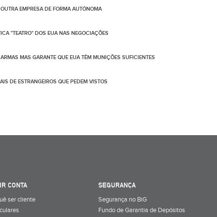
DE OUTRA EMPRESA DE FORMA AUTÓNOMA
TICA "TEATRO" DOS EUA NAS NEGOCIAÇÕES
ARMAS MAS GARANTE QUE EUA TÊM MUNIÇÕES SUFICIENTES
IS DE ESTRANGEIROS QUE PEDEM VISTOS
IR CONTA
SEGURANÇA
uê ser cliente
Segurança no BiG
iculares
Fundo de Garantia de Depósitos