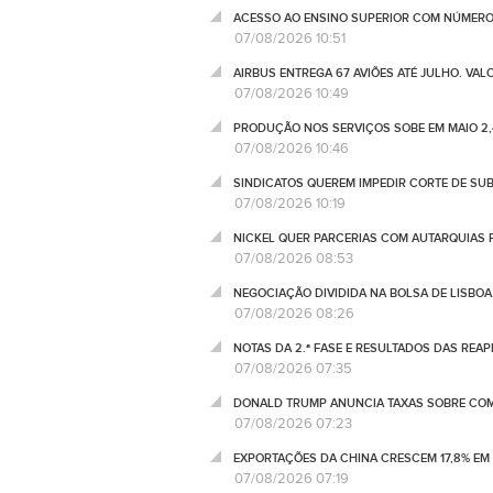
ACESSO AO ENSINO SUPERIOR COM NÚMERO
07/08/2026 10:51
AIRBUS ENTREGA 67 AVIÕES ATÉ JULHO. VA
07/08/2026 10:49
PRODUÇÃO NOS SERVIÇOS SOBE EM MAIO 2,
07/08/2026 10:46
SINDICATOS QUEREM IMPEDIR CORTE DE SU
07/08/2026 10:19
NICKEL QUER PARCERIAS COM AUTARQUIAS 
07/08/2026 08:53
NEGOCIAÇÃO DIVIDIDA NA BOLSA DE LISBOA
07/08/2026 08:26
NOTAS DA 2.ª FASE E RESULTADOS DAS REA
07/08/2026 07:35
DONALD TRUMP ANUNCIA TAXAS SOBRE COM
07/08/2026 07:23
EXPORTAÇÕES DA CHINA CRESCEM 17,8% EM
07/08/2026 07:19