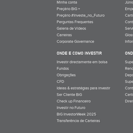
Minha conta
Júnio
Preçário BiG +
Emp
Preçário #Investe_no_Futuro
Cart
Perguntas Frequentes
Cont
Galeria de Vídeos
Serv
Carreiras
Glos
Corporate Governance
Info
ONDE E COMO INVESTIR
OND
Investir directamente em bolsa
Supe
Fundos
Rend
Obrigações
Depó
CFD
Supe
Ideias & estratégias para investir
Cont
Ser Cliente BiG
Cert
Check up Financeiro
Dire
Investir no Futuro
BiG InvestorWeek 2025
;
Transferência de Carteiras
;