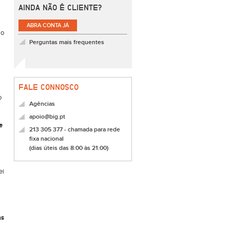
AINDA NÃO É CLIENTE?
ABRA CONTA JÁ
ão
Perguntas mais frequentes
FALE CONNOSCO
o
Agências
apoio@big.pt
e
213 305 377 - chamada para rede
fixa nacional
(dias úteis das 8:00 às 21:00)
ei
as