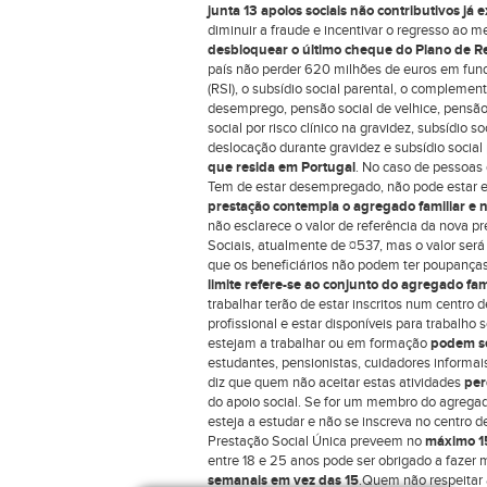
junta 13 apoios sociais não contributivos já e
diminuir a fraude e incentivar o regresso ao 
desbloquear o último cheque do Plano de Re
país não perder 620 milhões de euros em fund
(RSI), o subsídio social parental, o complement
desemprego, pensão social de velhice, pensão 
social por risco clínico na gravidez, subsídio s
deslocação durante gravidez e subsídio social
que resida em Portugal
. No caso de pessoas 
Tem de estar desempregado, não pode estar em
prestação contempla o agregado familiar e 
não esclarece o valor de referência da nova 
Sociais, atualmente de ¤537, mas o valor será 
que os beneficiários não podem ter poupanças
limite refere-se ao conjunto do agregado fam
trabalhar terão de estar inscritos num centro
profissional e estar disponíveis para trabalho
estejam a trabalhar ou em formação
podem se
estudantes, pensionistas, cuidadores informai
diz que quem não aceitar estas atividades
per
do apoio social. Se for um membro do agregad
esteja a estudar e não se inscreva no centro
Prestação Social Única preveem no
máximo 1
entre 18 e 25 anos pode ser obrigado a fazer 
semanais em vez das 15
.Quem não respeitar a