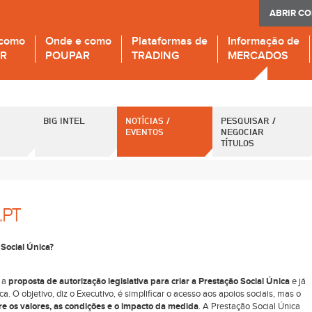
ABRIR C
 como
Onde e como
Plataformas de
Informação de
IR
POUPAR
TRADING
MERCADOS
BIG INTEL
NOTÍCIAS /
PESQUISAR /
EVENTOS
NEGOCIAR
TÍTULOS
.PT
 Social Única?
 a
proposta de autorização legislativa para criar a Prestação Social Única
e já
 O objetivo, diz o Executivo, é simplificar o acesso aos apoios sociais, mas o
re os valores, as condições e o impacto da medida
. A Prestação Social Única