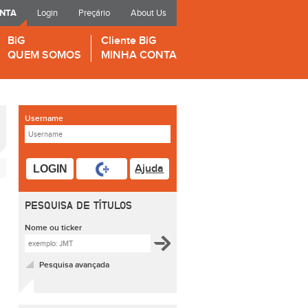
ONTA
Login
Preçário
About Us
BiG
Cliente BiG
QUEM SOMOS
MINHA CONTA
Username
Ajuda
LOGIN
PESQUISA DE TÍTULOS
Nome ou ticker
Pesquisa avançada