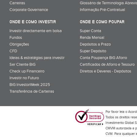
Carreiras
Glossário de Terminologia Abrevi
Corporate Governance
Informação Pré-Contratual
ONDE E COMO INVESTIR
ONDE E COMO POUPAR
Investir directamente em bolsa
Super Conta
Fundos
Renda Mensal
Obrigações
Depósitos a Prazo
CFD
Super Depósito
Ideias & estratégias para investir
Conta Poupança BiG Aforro
Ser Cliente BiG
Certificados de Aforro e Tesouro
Check up Financeiro
Direitos e Deveres - Depósitos
Investir no Futuro
BiG InvestorWeek 2025
;
Transferência de Carteiras
;
Por favor leia o
Acord
Todos os direitos res
Investimento Global S
CMVM autorizada a pr
CVM. Para qualquer in