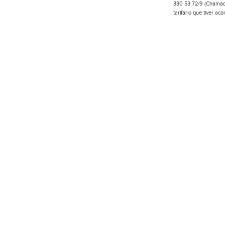
330 53 72/9 (Chamada
tarifário que tiver a