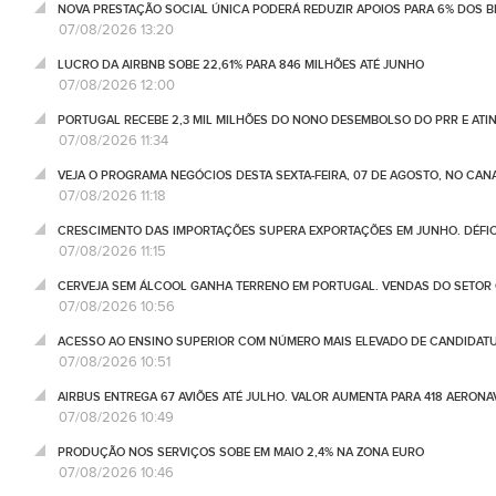
NOVA PRESTAÇÃO SOCIAL ÚNICA PODERÁ REDUZIR APOIOS PARA 6% DOS BE
07/08/2026 13:20
LUCRO DA AIRBNB SOBE 22,61% PARA 846 MILHÕES ATÉ JUNHO
07/08/2026 12:00
PORTUGAL RECEBE 2,3 MIL MILHÕES DO NONO DESEMBOLSO DO PRR E ATI
07/08/2026 11:34
VEJA O PROGRAMA NEGÓCIOS DESTA SEXTA-FEIRA, 07 DE AGOSTO, NO CA
07/08/2026 11:18
CRESCIMENTO DAS IMPORTAÇÕES SUPERA EXPORTAÇÕES EM JUNHO. DÉFICE
07/08/2026 11:15
CERVEJA SEM ÁLCOOL GANHA TERRENO EM PORTUGAL. VENDAS DO SETOR C
07/08/2026 10:56
ACESSO AO ENSINO SUPERIOR COM NÚMERO MAIS ELEVADO DE CANDIDATU
07/08/2026 10:51
AIRBUS ENTREGA 67 AVIÕES ATÉ JULHO. VALOR AUMENTA PARA 418 AERONA
07/08/2026 10:49
PRODUÇÃO NOS SERVIÇOS SOBE EM MAIO 2,4% NA ZONA EURO
07/08/2026 10:46