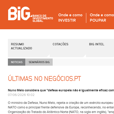
Onde e como
Onde e como
INVESTIR
POUPAR
RESUMO
COTAÇÕES
BIG INTEL
ACTUALIZADO
NOTICIAS
SEMINÁRIOS B
i
G
ÚLTIMAS NO NEGÓCIOS.PT
Nuno Melo considera que "defesa europeia não é igualmente eficaz c
07/06/2026 10:02
O ministro da Defesa, Nuno Melo, rejeita a criação de um exército europeu 
NATO como a principal frente defensiva da Europa, reconhecendo, no entan
Organização do Tratado do Atlântico Norte (NATO, na sigla em inglês), "e