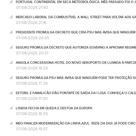
PORTUGAL CONTINENTAL EM SECA METEOROLÓGICA, MÊS PASSADO FOI O 
07/08/2026 21:50
MERCADO LABORAL DÁ COMBUSTÍVEL A WALL STREET PARA VOLTAR AOS GA
07/08/2026 21:16
PRESIDENTE PROMULGA DECRETO QUE CRIA PSU MAS AVISA QUE NINGUÉM
07/08/2026 20:25
SEGURO PROMULGA DECRETO QUE AUTORIZA GOVERNO A APROVAR REGIME
07/08/2026 20:21
ANGOLA CONCESSIONA HOTEL DO NOVO AEROPORTO DE LUANDA À PARCE
07/08/2026 19:25
SEGURO PROMULGA PSU MAS AVISA QUE NINGUÉM PODE TER PROTEÇÃO S
07/08/2026 17:29
ESTORIL E FAMALICÃO DÃO PONTAPÉ DE SAÍDA DA I LIGA. CONHEÇA O CAL
07/08/2026 17:00
LISBOA FECHA EM QUEDA E DESTOA DA EUROPA
07/08/2026 16:55
MEO FINALIZA MODERNIZAÇÃO DA LINHA AZUL. REDE DA DIGI JÁ PODE CIR
07/08/2026 15:07