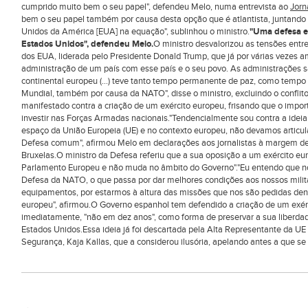
cumprido muito bem o seu papel", defendeu Melo, numa entrevista ao
Jorn
bem o seu papel também por causa desta opção que é atlantista, juntando 
Unidos da América [EUA] na equação", sublinhou o ministro.
"Uma defesa e
Estados Unidos", defendeu Melo.
O ministro desvalorizou as tensões ent
dos EUA, liderada pelo Presidente Donald Trump, que já por várias vezes
administração de um país com esse país e o seu povo. As administrações sã
continental europeu (...) teve tanto tempo permanente de paz, como temp
Mundial, também por causa da NATO", disse o ministro, excluindo o confli
manifestado contra a criação de um exército europeu, frisando que o impor
investir nas Forças Armadas nacionais."Tendencialmente sou contra a ideia
espaço da União Europeia (UE) e no contexto europeu, não devamos articu
Defesa comum", afirmou Melo em declarações aos jornalistas à margem de
Bruxelas.O ministro da Defesa referiu que a sua oposição a um exército eu
Parlamento Europeu e não muda no âmbito do Governo"."Eu entendo que nós
Defesa da NATO, o que passa por dar melhores condições aos nossos milita
equipamentos, por estarmos à altura das missões que nos são pedidas dentr
europeu", afirmou.O Governo espanhol tem defendido a criação de um exérc
imediatamente, "não em dez anos", como forma de preservar a sua liberda
Estados Unidos.Essa ideia já foi descartada pela Alta Representante da UE 
Segurança, Kaja Kallas, que a considerou ilusória, apelando antes a que 