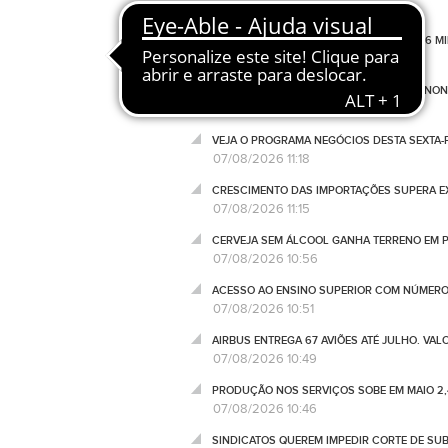
07/08/2026 13:20
LUCRO DA AIRBNB SOBE 22,61% PARA 846 M
07/08/2026 12:00
PORTUGAL RECEBE 2,3 MIL MILHÕES DO NO
07/08/2026 11:34
VEJA O PROGRAMA NEGÓCIOS DESTA SEXTA-F
07/08/2026 11:18
CRESCIMENTO DAS IMPORTAÇÕES SUPERA EX
07/08/2026 11:15
CERVEJA SEM ÁLCOOL GANHA TERRENO EM P
07/08/2026 10:56
ACESSO AO ENSINO SUPERIOR COM NÚMERO
07/08/2026 10:51
AIRBUS ENTREGA 67 AVIÕES ATÉ JULHO. VA
07/08/2026 10:49
PRODUÇÃO NOS SERVIÇOS SOBE EM MAIO 2,
07/08/2026 10:46
SINDICATOS QUEREM IMPEDIR CORTE DE SU