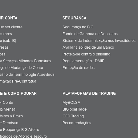
IR CONTA
SEGURANÇA
uê ser cliente
Segurança no BiG
iculares
Fundo de Garantia de Depósitos
r (sub-18)
Sistema de Indemnização aos Investidores
resas
Avaliar a solidez de um Banco
ões
Proteja-se contra o phishing
a Serviços Mínimos Bancários
Regulamentação - DMIF
iço de Mudança de Conta
Proteção de dados
sário de Terminologia Abreviada
rmação Pré-Contratual
E E COMO POUPAR
PLATAFORMAS DE TRADING
r Conta
MyBOLSA
a Mensal
BiGlobalTrade
sitos a Prazo
CFD Trading
r Depósito
Recomendações
a Poupança BiG Aforro
ificados de Aforro e Tesouro