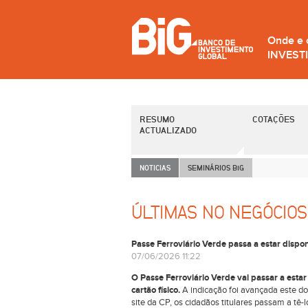
Onde e
INVEST
RESUMO
COTAÇÕES
ACTUALIZADO
NOTICIAS
SEMINÁRIOS B
i
G
ÚLTIMAS NO NEGÓCIOS
Passe Ferroviário Verde passa a estar dispo
07/06/2026 11:22
O Passe Ferroviário Verde vai passar a estar
cartão físico.
A indicação foi avançada este do
site da CP, os cidadãos titulares passam a tê-