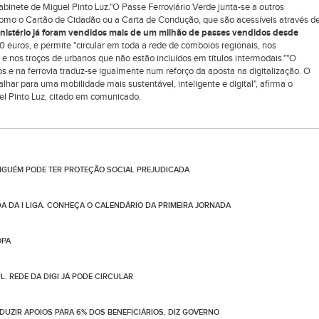
gabinete de Miguel Pinto Luz."O Passe Ferroviário Verde junta-se a outros
 como o Cartão de Cidadão ou a Carta de Condução, que são acessíveis através d
nistério já foram vendidos mais de um milhão de passes vendidos desde
 euros, e permite "circular em toda a rede de comboios regionais, nos
 e nos troços de urbanos que não estão incluídos em títulos intermodais.""O
 e na ferrovia traduz-se igualmente num reforço da aposta na digitalização. O
ar para uma mobilidade mais sustentável, inteligente e digital", afirma o
uel Pinto Luz, citado em comunicado.
NGUÉM PODE TER PROTEÇÃO SOCIAL PREJUDICADA
DA DA I LIGA. CONHEÇA O CALENDÁRIO DA PRIMEIRA JORNADA
OPA
. REDE DA DIGI JÁ PODE CIRCULAR
UZIR APOIOS PARA 6% DOS BENEFICIÁRIOS, DIZ GOVERNO