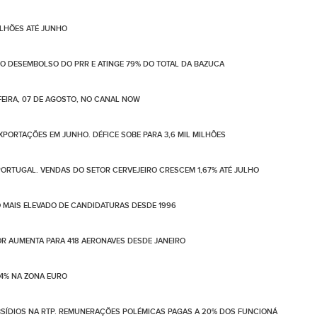
ILHÕES ATÉ JUNHO
NO DESEMBOLSO DO PRR E ATINGE 79% DO TOTAL DA BAZUCA
EIRA, 07 DE AGOSTO, NO CANAL NOW
PORTAÇÕES EM JUNHO. DÉFICE SOBE PARA 3,6 MIL MILHÕES
ORTUGAL. VENDAS DO SETOR CERVEJEIRO CRESCEM 1,67% ATÉ JULHO
 MAIS ELEVADO DE CANDIDATURAS DESDE 1996
LOR AUMENTA PARA 418 AERONAVES DESDE JANEIRO
4% NA ZONA EURO
BSÍDIOS NA RTP. REMUNERAÇÕES POLÉMICAS PAGAS A 20% DOS FUNCIONÁ