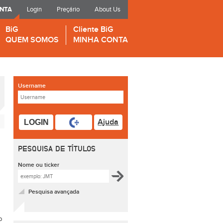
ONTA
Login
Preçário
About Us
BiG
Cliente BiG
QUEM SOMOS
MINHA CONTA
Username
Ajuda
LOGIN
PESQUISA DE TÍTULOS
Nome ou ticker
Pesquisa avançada
o