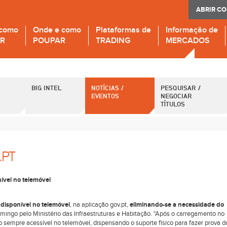
ABRIR C
 como
Onde e como
Plataformas de
Informação de
IR
POUPAR
TRADING
MERCADOS
BIG INTEL
NOTÍCIAS /
PESQUISAR /
EVENTOS
NEGOCIAR
TÍTULOS
.PT
nível no telemóvel
 disponível no telemóvel
, na aplicação gov.pt,
eliminando-se a necessidade do
mingo pelo Ministério das Infraestruturas e Habitação. "Após o carregamento no
lo sempre acessível no telemóvel, dispensando o suporte físico para fazer prova d