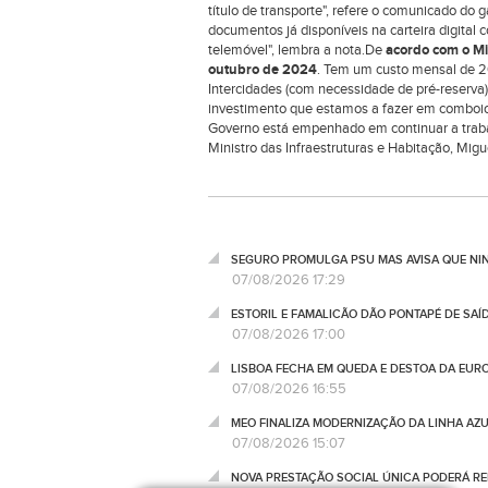
título de transporte", refere o comunicado do 
documentos já disponíveis na carteira digital
telemóvel", lembra a nota.De
acordo com o Mi
outubro de 2024
. Tem um custo mensal de 20
Intercidades (com necessidade de pré-reserva)
investimento que estamos a fazer em comboios
Governo está empenhado em continuar a trabalh
Ministro das Infraestruturas e Habitação, Mig
SEGURO PROMULGA PSU MAS AVISA QUE NI
07/08/2026 17:29
ESTORIL E FAMALICÃO DÃO PONTAPÉ DE SAÍ
07/08/2026 17:00
LISBOA FECHA EM QUEDA E DESTOA DA EUR
07/08/2026 16:55
MEO FINALIZA MODERNIZAÇÃO DA LINHA AZUL
07/08/2026 15:07
NOVA PRESTAÇÃO SOCIAL ÚNICA PODERÁ RED