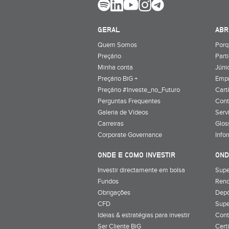
GERAL
ABR
Quem Somos
Porq
Preçário
Part
Minha conta
Júnio
Preçário BiG +
Emp
Preçário #Investe_no_Futuro
Cart
Perguntas Frequentes
Cont
Galeria de Vídeos
Serv
Carreiras
Glos
Corporate Governance
Info
ONDE E COMO INVESTIR
OND
Investir directamente em bolsa
Supe
Fundos
Rend
Obrigações
Depó
CFD
Supe
Ideias & estratégias para investir
Cont
Ser Cliente BiG
Cert