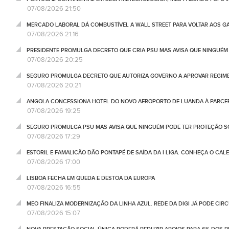
07/08/2026 21:50
MERCADO LABORAL DÁ COMBUSTÍVEL A WALL STREET PARA VOLTAR AOS GA
07/08/2026 21:16
PRESIDENTE PROMULGA DECRETO QUE CRIA PSU MAS AVISA QUE NINGUÉM
07/08/2026 20:25
SEGURO PROMULGA DECRETO QUE AUTORIZA GOVERNO A APROVAR REGIME
07/08/2026 20:21
ANGOLA CONCESSIONA HOTEL DO NOVO AEROPORTO DE LUANDA À PARCE
07/08/2026 19:25
SEGURO PROMULGA PSU MAS AVISA QUE NINGUÉM PODE TER PROTEÇÃO S
07/08/2026 17:29
ESTORIL E FAMALICÃO DÃO PONTAPÉ DE SAÍDA DA I LIGA. CONHEÇA O CAL
07/08/2026 17:00
LISBOA FECHA EM QUEDA E DESTOA DA EUROPA
07/08/2026 16:55
MEO FINALIZA MODERNIZAÇÃO DA LINHA AZUL. REDE DA DIGI JÁ PODE CIR
07/08/2026 15:07