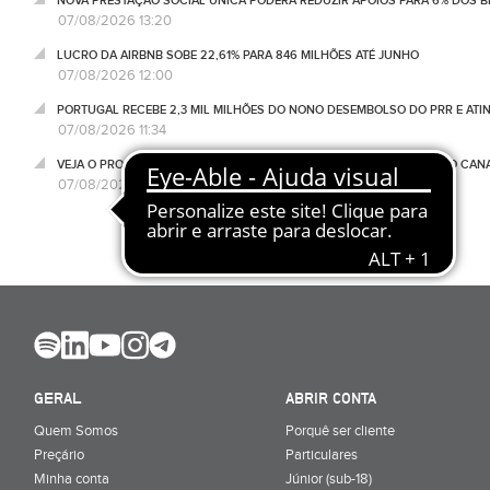
NOVA PRESTAÇÃO SOCIAL ÚNICA PODERÁ REDUZIR APOIOS PARA 6% DOS BE
07/08/2026 13:20
LUCRO DA AIRBNB SOBE 22,61% PARA 846 MILHÕES ATÉ JUNHO
07/08/2026 12:00
PORTUGAL RECEBE 2,3 MIL MILHÕES DO NONO DESEMBOLSO DO PRR E ATI
07/08/2026 11:34
VEJA O PROGRAMA NEGÓCIOS DESTA SEXTA-FEIRA, 07 DE AGOSTO, NO CA
07/08/2026 11:18
GERAL
ABRIR CONTA
Quem Somos
Porquê ser cliente
Preçário
Particulares
Minha conta
Júnior (sub-18)