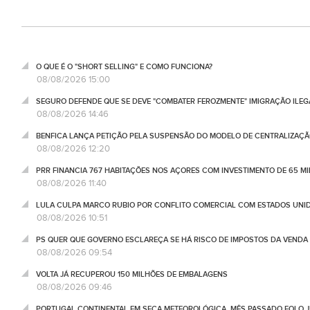
O QUE É O "SHORT SELLING" E COMO FUNCIONA?
08/08/2026 15:00
SEGURO DEFENDE QUE SE DEVE "COMBATER FEROZMENTE" IMIGRAÇÃO ILEG
08/08/2026 14:46
BENFICA LANÇA PETIÇÃO PELA SUSPENSÃO DO MODELO DE CENTRALIZAÇÃO
08/08/2026 12:20
PRR FINANCIA 767 HABITAÇÕES NOS AÇORES COM INVESTIMENTO DE 65 M
08/08/2026 11:40
LULA CULPA MARCO RUBIO POR CONFLITO COMERCIAL COM ESTADOS UNI
08/08/2026 10:51
PS QUER QUE GOVERNO ESCLAREÇA SE HÁ RISCO DE IMPOSTOS DA VEND
08/08/2026 09:54
VOLTA JÁ RECUPEROU 150 MILHÕES DE EMBALAGENS
08/08/2026 09:46
PORTUGAL CONTINENTAL EM SECA METEOROLÓGICA, MÊS PASSADO FOI O 