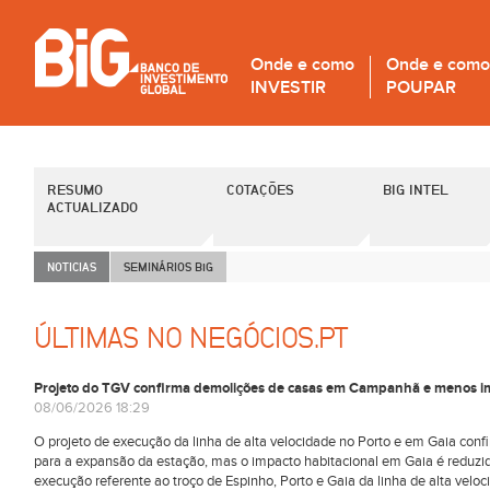
Onde e como
Onde e como
INVESTIR
POUPAR
RESUMO
COTAÇÕES
BIG INTEL
ACTUALIZADO
NOTICIAS
SEMINÁRIOS B
i
G
ÚLTIMAS NO NEGÓCIOS.PT
Projeto do TGV confirma demolições de casas em Campanhã e menos i
08/06/2026 18:29
O projeto de execução da linha de alta velocidade no Porto e em Gaia con
para a expansão da estação, mas o impacto habitacional em Gaia é reduzido
execução referente ao troço de Espinho, Porto e Gaia da linha de alta veloc