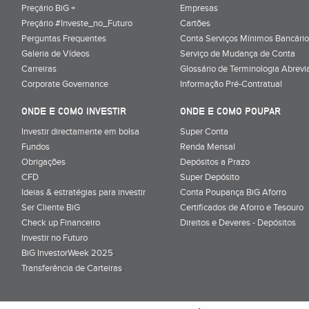
Preçário BiG +
Empresas
Preçário #Investe_no_Futuro
Cartões
Perguntas Frequentes
Conta Serviços Mínimos Bancário
Galeria de Vídeos
Serviço de Mudança de Conta
Carreiras
Glossário de Terminologia Abrevi
Corporate Governance
Informação Pré-Contratual
ONDE E COMO INVESTIR
ONDE E COMO POUPAR
Investir directamente em bolsa
Super Conta
Fundos
Renda Mensal
Obrigações
Depósitos a Prazo
CFD
Super Depósito
Ideias & estratégias para investir
Conta Poupança BiG Aforro
Ser Cliente BiG
Certificados de Aforro e Tesouro
Check up Financeiro
Direitos e Deveres - Depósitos
Investir no Futuro
BiG InvestorWeek 2025
;
Transferência de Carteiras
;