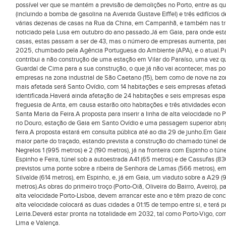
possível ver que se mantém a previsão de demolições no Porto, entre as qu
(incluindo a bomba de gasolina na Avenida Gustave Eiffel) e três edifícios 
várias dezenas de casas na Rua da China, em Campanhã, e também nas tra
noticiado pela Lusa em outubro do ano passado.Já em Gaia, para onde est
casas, estas passam a ser de 43, mas o número de empresas aumenta, pass
2025, chumbado pela Agência Portuguesa do Ambiente (APA), e o atual.P
contribui a não construção de uma estação em Vilar do Paraíso, uma vez q
Guardal de Cima para a sua construção, o que já não vai acontecer, mas p
empresas na zona industrial de São Caetano (15), bem como de nove na zona
mais afetada será Santo Ovídio, com 14 habitações e seis empresas afetad
identificada.Haverá ainda afetação de 24 habitações e seis empresas espa
freguesia de Anta, em causa estarão oito habitações e três atividades eco
Santa Maria da Feira.A proposta para inserir a linha de alta velocidade no 
rio Douro, estação de Gaia em Santo Ovídio e uma passagem superior abr
feira.A proposta estará em consulta pública até ao dia 29 de junho.Em Gaia
maior parte do traçado, estando prevista a construção do chamado túnel de 
Negrelos 1 (995 metros) e 2 (190 metros), já na fronteira com Espinho o túnel
Espinho e Feira, túnel sob a autoestrada A41 (65 metros) e de Cassufas (8
previstos uma ponte sobre a ribeira de Senhora de Lamas (566 metros), em 
Silvalde (614 metros), em Espinho, e, já em Gaia, um viaduto sobre a A29 (
metros).As obras do primeiro troço (Porto-Oiã, Oliveira do Bairro, Aveiro), p
alta velocidade Porto-Lisboa, devem arrancar este ano e têm prazo de con
alta velocidade colocará as duas cidades a 01:15 de tempo entre si, e terá
Leiria.Deverá estar pronta na totalidade em 2032, tal como Porto-Vigo, co
Lima e Valença.