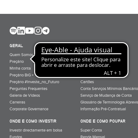
GERAL
ABRIR CONTA
Quem Somos
Porquê ser cliente
Preçário
Particulares
Minha conta
Júnior (sub-18)
Preçário BiG +
Empresas
Preçário #Investe_no_Futuro
Cartões
Perguntas Frequentes
Conta Serviços Mínimos Bancário
Galeria de Vídeos
Serviço de Mudança de Conta
Carreiras
Glossário de Terminologia Abrevi
Corporate Governance
Informação Pré-Contratual
ONDE E COMO INVESTIR
ONDE E COMO POUPAR
Investir directamente em bolsa
Super Conta
Fundos
Renda Mensal