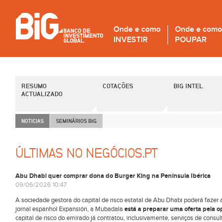
Onde e como
Onde e como
INVESTIR
POUPAR
RESUMO
COTAÇÕES
BIG INTEL
ACTUALIZADO
NOTICIAS
SEMINÁRIOS B
i
G
ÚLTIMAS NO NEGÓCIOS.PT
Abu Dhabi quer comprar dona do Burger King na Península Ibérica
09/06/2026 10:47
A sociedade gestora do capital de risco estatal de Abu Dhabi poderá fazer
jornal espanhol Expansión, a Mubadala
está a preparar uma oferta pela 
capital de risco do emirado já contratou, inclusivamente, serviços de consu