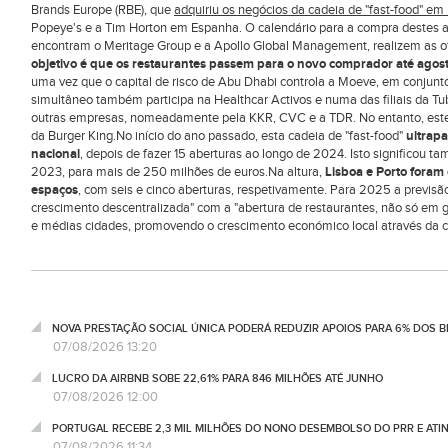
Brands Europe (RBE), que
adquiriu os negócios da cadeia de "fast-food" e
Popeye's e a Tim Horton em Espanha. O calendário para a compra destes a
encontram o Meritage Group e a Apollo Global Management, realizem as o
objetivo é que os restaurantes passem para o novo comprador até agos
uma vez que o capital de risco de Abu Dhabi controla a Moeve, em conjunto
simultâneo também participa na Healthcar Activos e numa das filiais da Tu
outras empresas, nomeadamente pela KKR, CVC e a TDR. No entanto, estes 
da Burger King.No início do ano passado, esta cadeia de "fast-food"
ultrap
nacional
, depois de fazer 15 aberturas ao longo de 2024. Isto significo
2023, para mais de 250 milhões de euros.Na altura,
Lisboa e Porto foram
espaços
, com seis e cinco aberturas, respetivamente. Para 2025 a previs
crescimento descentralizada" com a "abertura de restaurantes, não só e
e médias cidades, promovendo o crescimento económico local através da cr
NOVA PRESTAÇÃO SOCIAL ÚNICA PODERÁ REDUZIR APOIOS PARA 6% DOS BE
07/08/2026 13:20
LUCRO DA AIRBNB SOBE 22,61% PARA 846 MILHÕES ATÉ JUNHO
07/08/2026 12:00
PORTUGAL RECEBE 2,3 MIL MILHÕES DO NONO DESEMBOLSO DO PRR E ATI
07/08/2026 11:34