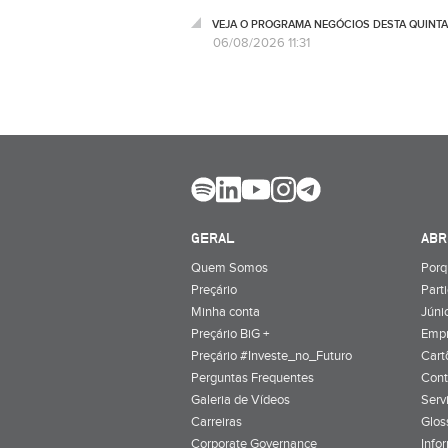
VEJA O PROGRAMA NEGÓCIOS DESTA QUINTA
06/08/2026 11:31
GERAL
ABR
Quem Somos
Porq
Preçário
Part
Minha conta
Júnio
Preçário BiG +
Emp
Preçário #Investe_no_Futuro
Cart
Perguntas Frequentes
Cont
Galeria de Vídeos
Serv
Carreiras
Glos
Corporate Governance
Info