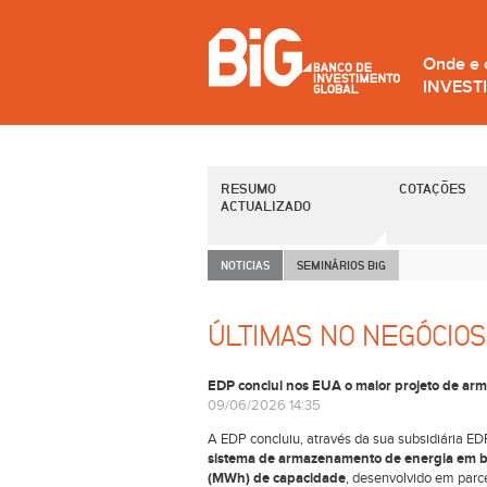
Onde e
INVEST
RESUMO
COTAÇÕES
ACTUALIZADO
NOTICIAS
SEMINÁRIOS B
i
G
ÚLTIMAS NO NEGÓCIOS
EDP conclui nos EUA o maior projeto de arm
09/06/2026 14:35
A EDP concluiu, através da sua subsidiária E
sistema de armazenamento de energia em b
(MWh) de capacidade
, desenvolvido em parce