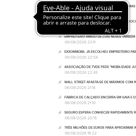
TRUMP RECONHECE ESCASSEZ DE ALGUMAS 
06/08/2026 23:45
EUA AUMENTAM CONTROLO DAS REDES SOCIA
06/08/2026 23:25
EMPREITEIRO AMIGO DE LUÍS NEVES TAMBÉM
06/08/2026 23:11
EXXONMOBIL JÁ ESCOLHEU EMPREITEIRO P
06/08/2026 22:54
ASSOCIAÇÃO DE TVDE PEDE "MOBILIDADE JUS
06/08/2026 22:43
WALL STREET AFASTA-SE DE MÁXIMOS COM I
06/08/2026 21:14
FÁBRICA DE CALÇADO ENCERRA EM GAIA E 
06/08/2026 21:10
SEGURO ESPERA CONHECER RAPIDAMENTE RE
06/08/2026 20:15
TRÊS MILHÕES DE EUROS PARA APROXIMAR 
06/08/2026 19:22