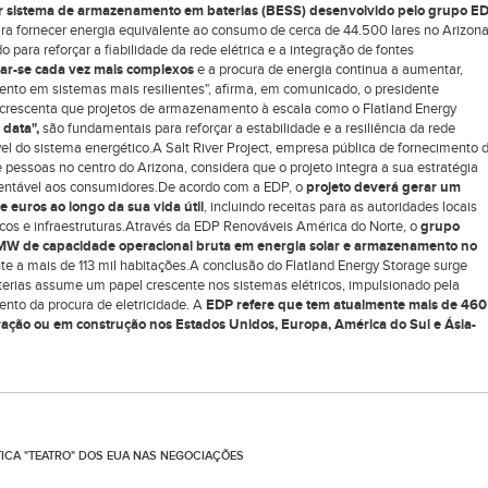
r sistema de armazenamento em baterias (BESS) desenvolvido pelo grupo E
ara fornecer energia equivalente ao consumo de cerca de 44.500 lares no Arizon
 para reforçar a fiabilidade da rede elétrica e a integração de fontes
rnar-se cada vez mais complexos
e a procura de energia continua a aumentar,
ento em sistemas mais resilientes", afirma, em comunicado, o presidente
Acrescenta que projetos de armazenamento à escala como o Flatland Energy
 data",
são fundamentais para reforçar a estabilidade e a resiliência da rede
vel do sistema energético.A Salt River Project, empresa pública de fornecimento 
 pessoas no centro do Arizona, considera que o projeto integra a sua estratégia
ustentável aos consumidores.De acordo com a EDP, o
projeto deverá gerar um
e euros ao longo da sua vida útil
, incluindo receitas para as autoridades locais
icos e infraestruturas.Através da EDP Renováveis América do Norte, o
grupo
MW de capacidade operacional bruta em energia solar e armazenamento no
nte a mais de 113 mil habitações.A conclusão do Flatland Energy Storage surge
ias assume um papel crescente nos sistemas elétricos, impulsionado pela
nto da procura de eletricidade. A
EDP refere que tem atualmente mais de 460
ão ou em construção nos Estados Unidos, Europa, América do Sul e Ásia-
TICA "TEATRO" DOS EUA NAS NEGOCIAÇÕES