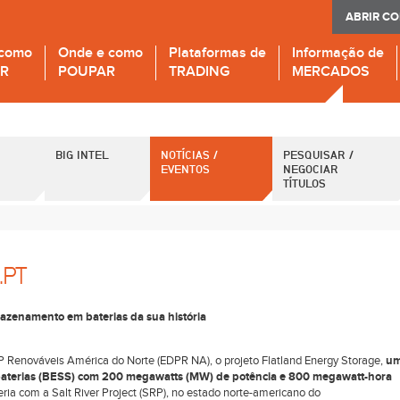
ABRIR C
 como
Onde e como
Plataformas de
Informação de
IR
POUPAR
TRADING
MERCADOS
BIG INTEL
NOTÍCIAS /
PESQUISAR /
EVENTOS
NEGOCIAR
TÍTULOS
.PT
azenamento em baterias da sua história
DP Renováveis América do Norte (EDPR NA), o projeto Flatland Energy Storage,
u
aterias (BESS) com 200 megawatts (MW) de potência e 800 megawatt-hora
ria com a Salt River Project (SRP), no estado norte-americano do