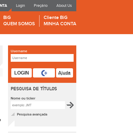
ONTA
Login
Preçário
About Us
BiG
Cliente BiG
QUEM SOMOS
MINHA CONTA
Username
Ajuda
LOGIN
PESQUISA DE TÍTULOS
Nome ou ticker
Pesquisa avançada
m