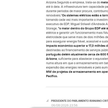
Arizona.Segundo a empresa, trata-se do
maio
até à data.
A infraestrutura tem capacidade p
durante períodos de maior procura, contribuindo
renováveis."
Os sistemas elétricos estão a to
tornando cada vez mais importante o investim
executivo da EDP, Miguel Stilwell d'Andrade.
Storage,
"o maior dentro do Grupo EDP até à
elétrica e garantir um funcionamento mais fiá
eletricidade que serve mais de dois milhões de
para assegurar energia fiável, acessível e s
impacto económico superior a 17,3 milhões d
destinadas ao financiamento de serviços públ
português detém atualmente cerca de 600 
Arizona
, suficiente para abastecer o equivale
numa altura em que o armazenamento em bater
expansão das energias renováveis e pelo aume
MW de projetos de armazenamento em operaç
Pacífico.
PRESIDENTE DO PARLAMENTO IRANIANO CRI
06/08/2026 23:56