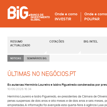
Onde e como
Onde e como
INVESTIR
POUPAR
RESUMO
COTAÇÕES
BIG INTEL
ACTUALIZADO
NOTICIAS
SEMINÁRIOS B
i
G
ÚLTIMAS NO NEGÓCIOS.PT
Ex-autarcas Hermínio Loureiro e Isidro Figueiredo condenados por pre
10/06/2026 16:34
Hermínio Loureiro e Isidro Figueiredo, ex-presidentes da Câmara de Olive
penas suspensas de dois anos e oito meses e de dois anos e seis meses, po
empreitadas.A informação foi avançada esta quarta-feira à agência Lusa por