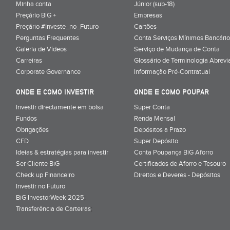
Minha conta
Júnior (sub-18)
Preçário BiG +
Empresas
Preçário #Investe_no_Futuro
Cartões
Perguntas Frequentes
Conta Serviços Mínimos Bancário
Galeria de Vídeos
Serviço de Mudança de Conta
Carreiras
Glossário de Terminologia Abrevi
Corporate Governance
Informação Pré-Contratual
ONDE E COMO INVESTIR
ONDE E COMO POUPAR
Investir directamente em bolsa
Super Conta
Fundos
Renda Mensal
Obrigações
Depósitos a Prazo
CFD
Super Depósito
Ideias & estratégias para investir
Conta Poupança BiG Aforro
Ser Cliente BiG
Certificados de Aforro e Tesouro
Check up Financeiro
Direitos e Deveres - Depósitos
Investir no Futuro
BiG InvestorWeek 2025
;
Transferência de Carteiras
;