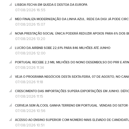
LISBOA FECHA EM QUEDA E DESTOA DA EUROPA
07/08/2026 16:55
MEO FINALIZA MODERNIZAÇÃO DA LINHA AZUL. REDE DA DIGI JÁ PODE CIR
07/08/2026 15:07
NOVA PRESTAÇÃO SOCIAL ÚNICA PODERÁ REDUZIR APOIOS PARA 6% DOS BE
07/08/2026 13:20
LUCRO DA AIRBNB SOBE 22,61% PARA 846 MILHÕES ATÉ JUNHO
07/08/2026 12:00
PORTUGAL RECEBE 2,3 MIL MILHÕES DO NONO DESEMBOLSO DO PRR E ATI
07/08/2026 11:34
VEJA O PROGRAMA NEGÓCIOS DESTA SEXTA-FEIRA, 07 DE AGOSTO, NO CA
07/08/2026 11:18
CRESCIMENTO DAS IMPORTAÇÕES SUPERA EXPORTAÇÕES EM JUNHO. DÉFICE
07/08/2026 11:15
CERVEJA SEM ÁLCOOL GANHA TERRENO EM PORTUGAL. VENDAS DO SETOR C
07/08/2026 10:56
ACESSO AO ENSINO SUPERIOR COM NÚMERO MAIS ELEVADO DE CANDIDATU
07/08/2026 10:51