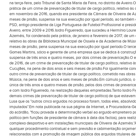
na terça-feira, pelo Tribunal de Santa Maria da Feira, no distrito de Aveiro
prática de um crime de prevaricação de titular de cargo político, relativo 
em novembro de 2016, quando era presidente da Câmara de Oliveira de Aze
meses de prisão, suspensa na sua execução por igual período, ao também 
PSD, antigo presidente da Liga Portuguesa de Futebol Profissional e presid
Aveiro, entre 2009 e 2016.Isidro Figueiredo, que sucedeu a Hermínio Lourei
Azeméis, foi condenado pela prática, de janeiro a fevereiro de 2017, de um c
relativo às obras da Biblioteca Municipal de Ossela e da Academia de Músi
meses de prisão, pena suspensa na sua execução por igual período.O ter
Gomes Martins, sócio e gerente de uma empresa que se dedica à construção 
suspensa de três anos e quatro meses, por dois crimes de prevaricação.O 
de 2016, de um crime de prevaricação de titular de cargo político, relativo
Cucujães, na pena de dois anos e seis meses de prisão.Foi igualmente conde
outro crime de prevaricação de titular de cargo político, cometido nas obr
Música, na pena de dois anos e seis meses de prisão.Em cúmulo jurídico, o t
única de três anos e quatro meses de prisão, pelos dois crimes de prevari
e com Isidro Figueiredo, na realização daquelas empreitadas.Tanto Isidro 
demais crimes (de prevaricação de titular de cargo político) de que estav
Lusa que os "outros cinco arguidos no processo foram, todos eles, absolvid
imputados".Em nota publicada na sua página da Internet, a Procuradoria-Ger
do acórdão, "ficou provada a determinação verbal ao arguido empreiteiro po
político (em funções de presidente de câmara à data dos factos), para real
complexo desportivo e em instalações municipais de Oliveira de Azeméis."
qualquer procedimento contratual e sem previsão e cabimentação orçamenta
relacionados com a promoção da imagem pública dos arguidos titulares de 