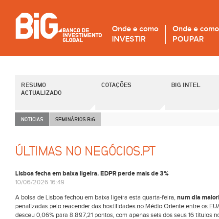
Onde e como
Onde e como
INVESTIR
POUPAR
RESUMO
COTAÇÕES
BIG INTEL
ACTUALIZADO
NOTICIAS
SEMINÁRIOS B
i
G
ÚLTIMAS NO NEGÓCIOS.PT
Lisboa fecha em baixa ligeira. EDPR perde mais de 3%
10/06/2026 16:49
A bolsa de Lisboa fechou em baixa ligeira esta quarta-feira,
num dia maiori
penalizadas pelo reacender das hostilidades no Médio Oriente entre os EUA
desceu 0,06% para 8.897,21 pontos, com apenas seis dos seus 16 títulos 