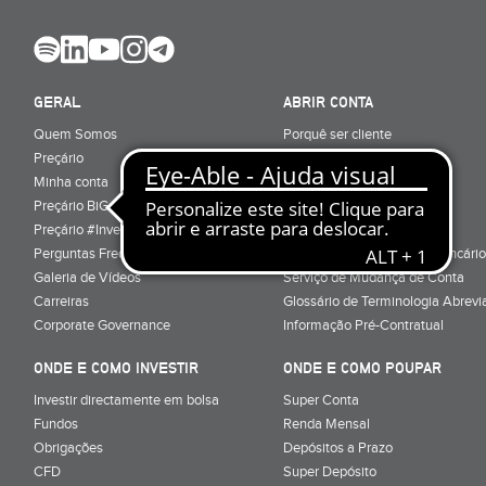
GERAL
ABRIR CONTA
Quem Somos
Porquê ser cliente
Preçário
Particulares
Minha conta
Júnior (sub-18)
Preçário BiG +
Empresas
Preçário #Investe_no_Futuro
Cartões
Perguntas Frequentes
Conta Serviços Mínimos Bancário
Galeria de Vídeos
Serviço de Mudança de Conta
Carreiras
Glossário de Terminologia Abrevi
Corporate Governance
Informação Pré-Contratual
ONDE E COMO INVESTIR
ONDE E COMO POUPAR
Investir directamente em bolsa
Super Conta
Fundos
Renda Mensal
Obrigações
Depósitos a Prazo
CFD
Super Depósito