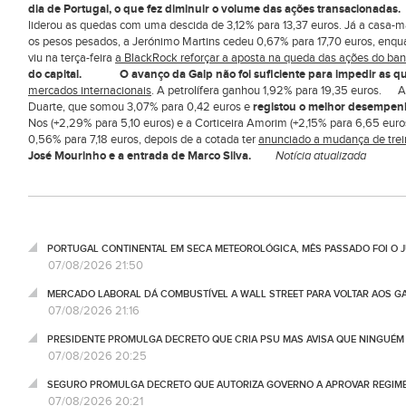
dia de Portugal, o que fez diminuir o volume das ações transacionadas.
liderou as quedas com uma descida de 3,12% para 13,37 euros. Já a casa-
os pesos pesados, a Jerónimo Martins cedeu 0,67% para 17,70 euros, enq
viu na terça-feira
a BlackRock reforçar a aposta na queda das ações do ba
do capital.
O avanço da Galp não foi suficiente para impedir as q
mercados internacionais
. A petrolífera ganhou 1,92% para 19,35 euros. A
Duarte, que somou 3,07% para 0,42 euros e
registou o melhor desempenh
Nos (+2,29% para 5,10 euros) e a Corticeira Amorim (+2,15% para 6,65 eur
0,56% para 7,18 euros, depois de a cotada ter
anunciado a mudança de trein
José Mourinho e a entrada de Marco Silva.
Notícia atualizada
PORTUGAL CONTINENTAL EM SECA METEOROLÓGICA, MÊS PASSADO FOI O 
07/08/2026 21:50
MERCADO LABORAL DÁ COMBUSTÍVEL A WALL STREET PARA VOLTAR AOS GA
07/08/2026 21:16
PRESIDENTE PROMULGA DECRETO QUE CRIA PSU MAS AVISA QUE NINGUÉM
07/08/2026 20:25
SEGURO PROMULGA DECRETO QUE AUTORIZA GOVERNO A APROVAR REGIME
07/08/2026 20:21